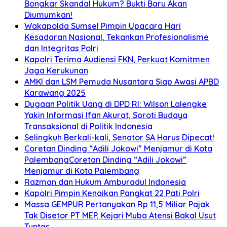
Bongkar Skandal Hukum? Bukti Baru Akan
Diumumkan!
Wakapolda Sumsel Pimpin Upacara Hari
Kesadaran Nasional, Tekankan Profesionalisme
dan Integritas Polri
Kapolri Terima Audiensi FKN, Perkuat Komitmen
Jaga Kerukunan
AMKI dan LSM Pemuda Nusantara Siap Awasi APBD
Karawang 2025
Dugaan Politik Uang di DPD RI: Wilson Lalengke
Yakin Informasi Ifan Akurat, Soroti Budaya
Transaksional di Politik Indonesia
Selingkuh Berkali-kali, Senator SA Harus Dipecat!
Coretan Dinding “Adili Jokowi” Menjamur di Kota
PalembangCoretan Dinding “Adili Jokowi”
Menjamur di Kota Palembang
Razman dan Hukum Amburadul Indonesia
Kapolri Pimpin Kenaikan Pangkat 22 Pati Polri
Massa GEMPUR Pertanyakan Rp 11,5 Miliar Pajak
Tak Disetor PT MEP, Kejari Muba Atensi Bakal Usut
Tuntas