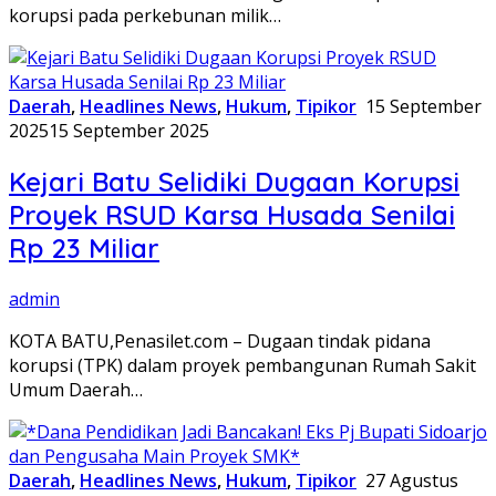
korupsi pada perkebunan milik…
Daerah
,
Headlines News
,
Hukum
,
Tipikor
15 September
2025
15 September 2025
Kejari Batu Selidiki Dugaan Korupsi
Proyek RSUD Karsa Husada Senilai
Rp 23 Miliar
admin
KOTA BATU,Penasilet.com – Dugaan tindak pidana
korupsi (TPK) dalam proyek pembangunan Rumah Sakit
Umum Daerah…
Daerah
,
Headlines News
,
Hukum
,
Tipikor
27 Agustus