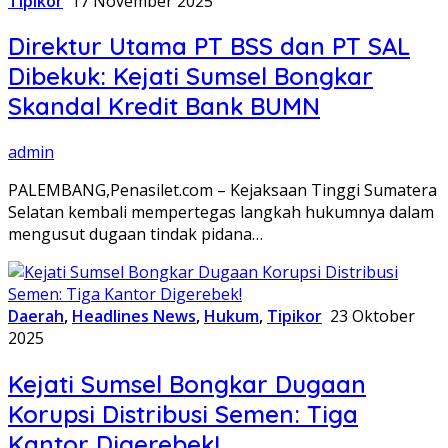
Tipikor
17 November 2025
Direktur Utama PT BSS dan PT SAL
Dibekuk: Kejati Sumsel Bongkar
Skandal Kredit Bank BUMN
admin
PALEMBANG,Penasilet.com – Kejaksaan Tinggi Sumatera
Selatan kembali mempertegas langkah hukumnya dalam
mengusut dugaan tindak pidana…
Daerah
,
Headlines News
,
Hukum
,
Tipikor
23 Oktober
2025
Kejati Sumsel Bongkar Dugaan
Korupsi Distribusi Semen: Tiga
Kantor Digerebek!