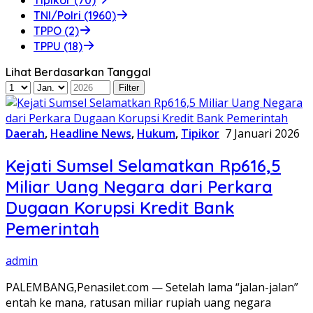
TNI/Polri (1960)
TPPO (2)
TPPU (18)
Lihat Berdasarkan Tanggal
Daerah
,
Headline News
,
Hukum
,
Tipikor
7 Januari 2026
Kejati Sumsel Selamatkan Rp616,5
Miliar Uang Negara dari Perkara
Dugaan Korupsi Kredit Bank
Pemerintah
admin
PALEMBANG,Penasilet.com — Setelah lama “jalan-jalan”
entah ke mana, ratusan miliar rupiah uang negara