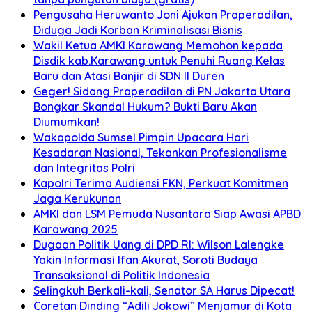
Pengusaha Heruwanto Joni Ajukan Praperadilan,
Diduga Jadi Korban Kriminalisasi Bisnis
Wakil Ketua AMKI Karawang Memohon kepada
Disdik kab.Karawang untuk Penuhi Ruang Kelas
Baru dan Atasi Banjir di SDN II Duren
Geger! Sidang Praperadilan di PN Jakarta Utara
Bongkar Skandal Hukum? Bukti Baru Akan
Diumumkan!
Wakapolda Sumsel Pimpin Upacara Hari
Kesadaran Nasional, Tekankan Profesionalisme
dan Integritas Polri
Kapolri Terima Audiensi FKN, Perkuat Komitmen
Jaga Kerukunan
AMKI dan LSM Pemuda Nusantara Siap Awasi APBD
Karawang 2025
Dugaan Politik Uang di DPD RI: Wilson Lalengke
Yakin Informasi Ifan Akurat, Soroti Budaya
Transaksional di Politik Indonesia
Selingkuh Berkali-kali, Senator SA Harus Dipecat!
Coretan Dinding “Adili Jokowi” Menjamur di Kota