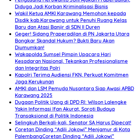
Diduga Jadi Korban Kriminalisasi Bisnis
Wakil Ketua AMKI Karawang Memohon kepada
Disdik kab.Karawang untuk Penuhi Ruang Kelas
Baru dan Atasi Banjir di SDN II Duren
Geger! Sidang Praperadilan di PN Jakarta Utara
Bongkar Skandal Hukum? Bukti Baru Akan
Diumumkan!
Wakapolda Sumsel Pimpin Upacara Hari
Kesadaran Nasional, Tekankan Profesionalisme
dan Integritas Polri
Kapolri Terima Audiensi FKN, Perkuat Komitmen
Jaga Kerukunan
AMKI dan LSM Pemuda Nusantara Siap Awasi APBD
Karawang 2025
Dugaan Politik Uang di DPD RI: Wilson Lalengke
Yakin Informasi Ifan Akurat, Soroti Budaya
Transaksional di Politik Indonesia
Selingkuh Berkali-kali, Senator SA Harus Dipecat!
Coretan Dinding “Adili Jokowi” Menjamur di Kota
PalembangCoretan Dinding “Adili Jokowi”