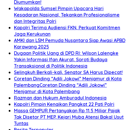
Diumumkan!
Wakapolda Sumsel Pimpin Upacara Hari
Kesadaran Nasional, Tekankan Profesionalisme
dan Integritas Polri
Kapolri Terima Audiensi FKN, Perkuat Komitmen
Jaga Kerukunan
AMKI dan LSM Pemuda Nusantara Siap Awasi APBD
Karawang 2025
Dugaan Politik Uang di DPD RI: Wilson Lalengke
Yakin Informasi Ifan Akurat, Soroti Budaya
Transaksional di Politik Indonesia
Selingkuh Berkali-kali, Senator SA Harus Dipecat!
Coretan Dinding “Adili Jokowi” Menjamur di Kota
PalembangCoretan Dinding “Adili Jokowi”
Menjamur di Kota Palembang
Razman dan Hukum Amburadul Indonesia
Kapolri Pimpin Kenaikan Pangkat 22 Pati Polri
Massa GEMPUR Pertanyakan Rp 11,5 Miliar Pajak
Tak Disetor PT MEP, Kejari Muba Atensi Bakal Usut
Tuntas
Berita Terpopuler