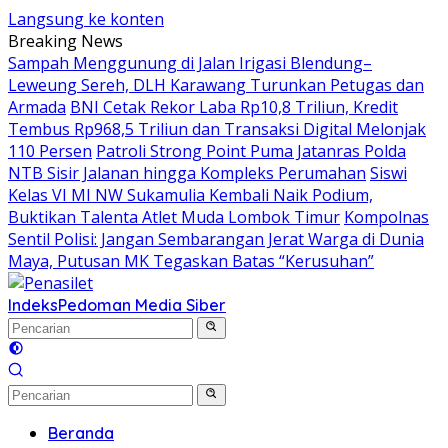
Langsung ke konten
Breaking News
Sampah Menggunung di Jalan Irigasi Blendung–
Leweung Sereh, DLH Karawang Turunkan Petugas dan
Armada
BNI Cetak Rekor Laba Rp10,8 Triliun, Kredit
Tembus Rp968,5 Triliun dan Transaksi Digital Melonjak
110 Persen
Patroli Strong Point Puma Jatanras Polda
NTB Sisir Jalanan hingga Kompleks Perumahan
Siswi
Kelas VI MI NW Sukamulia Kembali Naik Podium,
Buktikan Talenta Atlet Muda Lombok Timur
Kompolnas
Sentil Polisi: Jangan Sembarangan Jerat Warga di Dunia
Maya, Putusan MK Tegaskan Batas “Kerusuhan”
Indeks
Pedoman Media Siber
Beranda