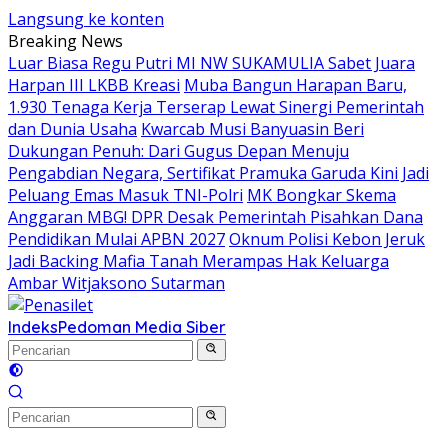
Langsung ke konten
Breaking News
Luar Biasa Regu Putri MI NW SUKAMULIA Sabet Juara
Harpan III LKBB Kreasi
Muba Bangun Harapan Baru,
1.930 Tenaga Kerja Terserap Lewat Sinergi Pemerintah
dan Dunia Usaha
Kwarcab Musi Banyuasin Beri
Dukungan Penuh: Dari Gugus Depan Menuju
Pengabdian Negara, Sertifikat Pramuka Garuda Kini Jadi
Peluang Emas Masuk TNI-Polri
MK Bongkar Skema
Anggaran MBG! DPR Desak Pemerintah Pisahkan Dana
Pendidikan Mulai APBN 2027
Oknum Polisi Kebon Jeruk
Jadi Backing Mafia Tanah Merampas Hak Keluarga
Ambar Witjaksono Sutarman
Indeks
Pedoman Media Siber