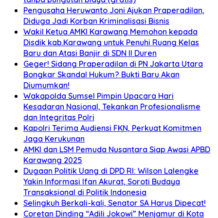
Pengusaha Heruwanto Joni Ajukan Praperadilan,
Diduga Jadi Korban Kriminalisasi Bisnis
Wakil Ketua AMKI Karawang Memohon kepada
Disdik kab.Karawang untuk Penuhi Ruang Kelas
Baru dan Atasi Banjir di SDN II Duren
Geger! Sidang Praperadilan di PN Jakarta Utara
Bongkar Skandal Hukum? Bukti Baru Akan
Diumumkan!
Wakapolda Sumsel Pimpin Upacara Hari
Kesadaran Nasional, Tekankan Profesionalisme
dan Integritas Polri
Kapolri Terima Audiensi FKN, Perkuat Komitmen
Jaga Kerukunan
AMKI dan LSM Pemuda Nusantara Siap Awasi APBD
Karawang 2025
Dugaan Politik Uang di DPD RI: Wilson Lalengke
Yakin Informasi Ifan Akurat, Soroti Budaya
Transaksional di Politik Indonesia
Selingkuh Berkali-kali, Senator SA Harus Dipecat!
Coretan Dinding “Adili Jokowi” Menjamur di Kota