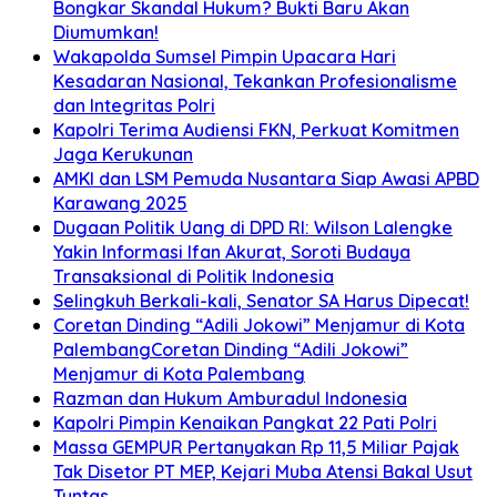
Bongkar Skandal Hukum? Bukti Baru Akan
Diumumkan!
Wakapolda Sumsel Pimpin Upacara Hari
Kesadaran Nasional, Tekankan Profesionalisme
dan Integritas Polri
Kapolri Terima Audiensi FKN, Perkuat Komitmen
Jaga Kerukunan
AMKI dan LSM Pemuda Nusantara Siap Awasi APBD
Karawang 2025
Dugaan Politik Uang di DPD RI: Wilson Lalengke
Yakin Informasi Ifan Akurat, Soroti Budaya
Transaksional di Politik Indonesia
Selingkuh Berkali-kali, Senator SA Harus Dipecat!
Coretan Dinding “Adili Jokowi” Menjamur di Kota
PalembangCoretan Dinding “Adili Jokowi”
Menjamur di Kota Palembang
Razman dan Hukum Amburadul Indonesia
Kapolri Pimpin Kenaikan Pangkat 22 Pati Polri
Massa GEMPUR Pertanyakan Rp 11,5 Miliar Pajak
Tak Disetor PT MEP, Kejari Muba Atensi Bakal Usut
Tuntas