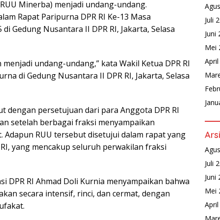
(RUU Minerba) menjadi undang-undang.
Agus
alam Rapat Paripurna DPR RI Ke-13 Masa
Juli 
di Gedung Nusantara II DPR RI, Jakarta, Selasa
Juni
Mei 
Apri
n menjadi undang-undang,” kata Wakil Ketua DPR RI
rna di Gedung Nusantara II DPR RI, Jakarta, Selasa
Mare
Febr
Janu
t dengan persetujuan dari para Anggota DPR RI
ukan setelah berbagai fraksi menyampaikan
. Adapun RUU tersebut disetujui dalam rapat yang
Ars
 RI, yang mencakup seluruh perwakilan fraksi
Agus
Juli 
Juni
asi DPR RI Ahmad Doli Kurnia menyampaikan bahwa
Mei 
an secara intensif, rinci, dan cermat, dengan
Apri
fakat.
Mare