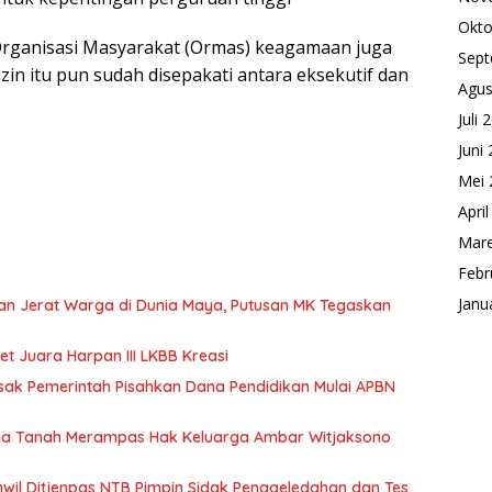
Okto
rganisasi Masyarakat (Ormas) keagamaan juga
Sept
in itu pun sudah disepakati antara eksekutif dan
Agus
Juli 
Juni
Mei 
Apri
Mare
Febr
Janu
gan Jerat Warga di Dunia Maya, Putusan MK Tegaskan
t Juara Harpan III LKBB Kreasi
k Pemerintah Pisahkan Dana Pendidikan Mulai APBN
afia Tanah Merampas Hak Keluarga Ambar Witjaksono
wil Ditjenpas NTB Pimpin Sidak Penggeledahan dan Tes