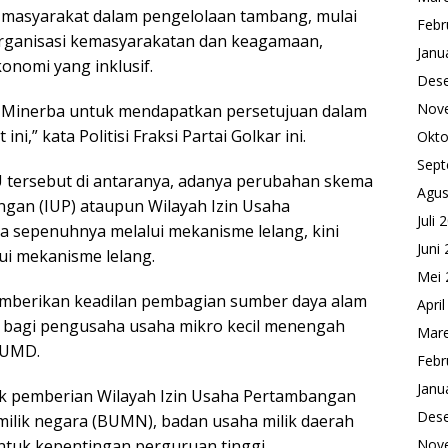
n masyarakat dalam pengelolaan tambang, mulai
Febr
 organisasi kemasyarakatan dan keagamaan,
Janu
onomi yang inklusif.
Des
Nov
Minerba untuk mendapatkan persetujuan dalam
i,” kata Politisi Fraksi Partai Golkar ini.
Okto
Sept
U tersebut di antaranya, adanya perubahan skema
Agus
gan (IUP) ataupun Wilayah Izin Usaha
Juli 
a sepenuhnya melalui mekanisme lelang, kini
Juni
ui mekanisme lelang.
Mei 
emberikan keadilan pembagian sumber daya alam
Apri
bagi pengusaha usaha mikro kecil menengah
Mare
BUMD.
Febr
Janu
k pemberian Wilayah Izin Usaha Pertambangan
Des
milik negara (BUMN), badan usaha milik daerah
ntuk kepentingan perguruan tinggi
Nov