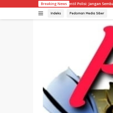
Langsung
mpolnas Sentil Polisi: Jangan Sembarangan Jerat Warga di Du
Breaking News
ke
konten
Indeks
Pedoman Media Siber