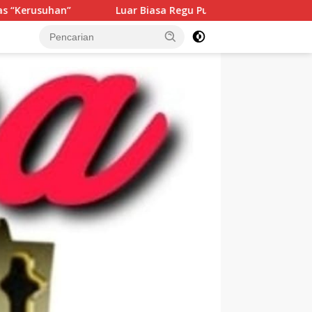
 Biasa Regu Putri MI NW SUKAMULIA Sabet Juara Harpan III LKBB