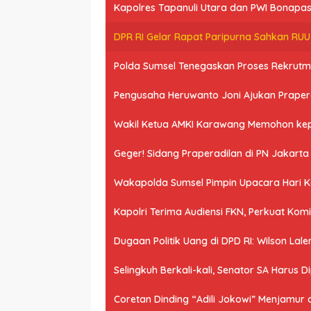
Kapolres Tapanuli Utara dan PWI Bonapasog
DPR RI Gelar Rapat Paripurna Sahkan RU
Polda Sumsel Tenegaskan Proses Rekrutme
Pengusaha Heruwanto Joni Ajukan Praperad
Wakil Ketua AMKI Karawang Memohon kepad
Geger! Sidang Praperadilan di PN Jakart
Wakapolda Sumsel Pimpin Upacara Hari Kes
Kapolri Terima Audiensi FKN, Perkuat Ko
Dugaan Politik Uang di DPD RI: Wilson Lale
Selingkuh Berkali-kali, Senator SA Harus D
Coretan Dinding “Adili Jokowi” Menjamur