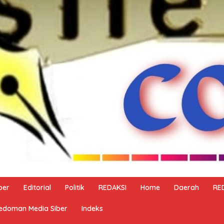
ber
Editorial
Politik
REDAKSI
Home
Daerah
RE
edoman Media Siber
Indeks