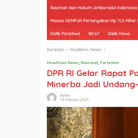
Razman dan Hukum Amburadul Indonesia
Massa GEMPUR Pertanyakan Rp 11,5 Miliar P
Delik Peristiwa
Biro7
Delik News
Beranda
Headlines News
Headlines News
,
Nasional
,
Parlemen
DPR RI Gelar Rapat P
Minerba Jadi Undang
Admin
18 Februari 2025