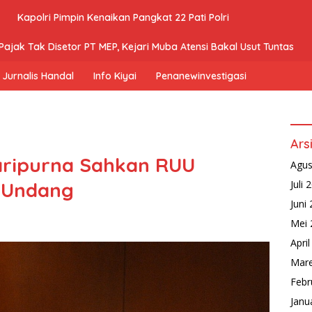
Kapolri Pimpin Kenaikan Pangkat 22 Pati Polri
ajak Tak Disetor PT MEP, Kejari Muba Atensi Bakal Usut Tuntas
Jurnalis Handal
Info Kiyai
Penanewinvestigasi
Ars
aripurna Sahkan RUU
Agus
-Undang
Juli 
Juni
Mei 
Apri
Mare
Febr
Janu