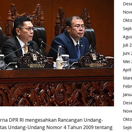
Des
Nov
Okto
Sept
Agus
Juli 
Juni
Mei 
Apri
Mare
Febr
Janu
Des
Nov
Okto
urna DPR RI mengesahkan Rancangan Undang-
tas Undang-Undang Nomor 4 Tahun 2009 tentang
Sept