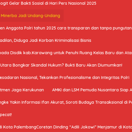
it Gelar Bakti Sosial di Hari Pers Nasional 2025
U Minerba Jadi Undang-Undang
n Anggota Polri tahun 2025 cara transparan dan tanpa pungutan 
ilan, Diduga Jadi Korban Kriminalisasi Bisnis
a Disdik kab.Karawang untuk Penuhi Ruang Kelas Baru dan Atasi 
a Utara Bongkar Skandal Hukum? Bukti Baru Akan Diumumkan!
adaran Nasional, Tekankan Profesionalisme dan Integritas Polri
mitmen Jaga Kerukunan
AMKI dan LSM Pemuda Nusantara Siap 
ngke Yakin Informasi Ifan Akurat, Soroti Budaya Transaksional di Po
ipecat!
 di Kota PalembangCoretan Dinding “Adili Jokowi” Menjamur di Ko