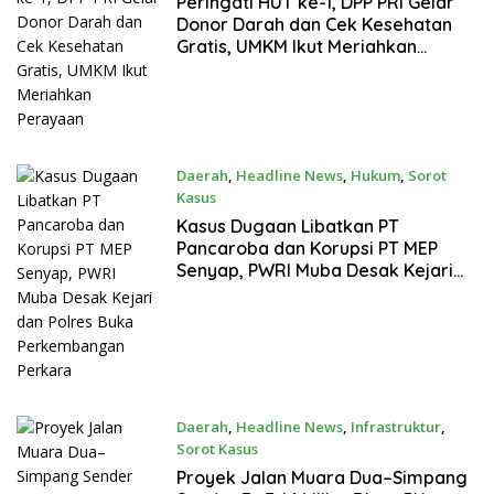
Peringati HUT ke-1, DPP PRI Gelar
Donor Darah dan Cek Kesehatan
Gratis, UMKM Ikut Meriahkan
Perayaan
Daerah
,
Headline News
,
Hukum
,
Sorot
Kasus
10 Agustus 2026
Kasus Dugaan Libatkan PT
Pancaroba dan Korupsi PT MEP
Senyap, PWRI Muba Desak Kejari
dan Polres Buka Perkembangan
Perkara
Daerah
,
Headline News
,
Infrastruktur
,
Sorot Kasus
10 Agustus 2026
Proyek Jalan Muara Dua–Simpang