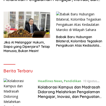
Penguatan Mutu Pendidikan
Babak Baru Hubungan
Bilateral, Kolombia Tegaskan
Jika AI Melanggar Hukum,
Pengakuan Atas Kedaulatan
Siapa yang Dipenjara? Tetap
Maroko di Wilayah Sahara
Manusia, Bukan Mesin!
Penasilet
Berita Terbaru
Headlines News
,
Pendidikan
10 Agustus
2026
Kolaborasi Kampus dan Madrasah
Didorong Melahirkan Pengalaman
Mengajar, Inovasi, dan Penguatan
Mutu Pendidikan