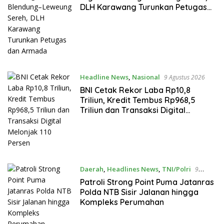
DLH Karawang Turunkan Petugas
dan Armada
Headline News
,
Nasional
9 Agustus 2026
BNI Cetak Rekor Laba Rp10,8
Triliun, Kredit Tembus Rp968,5
Triliun dan Transaksi Digital
Melonjak 110 Persen
Daerah
,
Headlines News
,
TNI/Polri
9
Agustus 2026
Patroli Strong Point Puma Jatanras
Polda NTB Sisir Jalanan hingga
Kompleks Perumahan