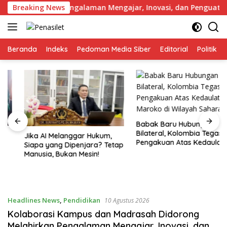
Langsung
elahirkan Pengalaman Mengajar, Inovasi, dan Penguatan Mutu
Breaking News
ke
konten
Beranda
Indeks
Pedoman Media Siber
Editorial
Politik
Babak Baru Hubungan
Bilateral, Kolombia Tegaskan
Jika AI Melanggar Hukum,
Pengakuan Atas Kedaulatan
Siapa yang Dipenjara? Tetap
Maroko di Wilayah Sahara
Manusia, Bukan Mesin!
Headlines News
,
Pendidikan
10 Agustus 2026
Kolaborasi Kampus dan Madrasah Didorong
Melahirkan Pengalaman Mengajar, Inovasi, dan