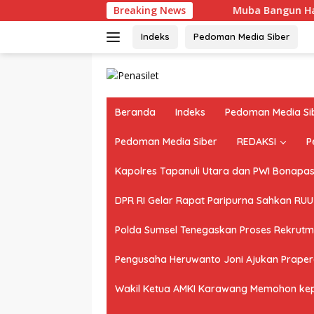
Langsung
Breaking News
Muba Bangun Harapan Baru
ke
konten
Indeks
Pedoman Media Siber
Beranda
Indeks
Pedoman Media Si
Pedoman Media Siber
REDAKSI
P
Kapolres Tapanuli Utara dan PWI Bonapasog
DPR RI Gelar Rapat Paripurna Sahkan RU
Polda Sumsel Tenegaskan Proses Rekrutme
Pengusaha Heruwanto Joni Ajukan Praperad
Wakil Ketua AMKI Karawang Memohon kepad