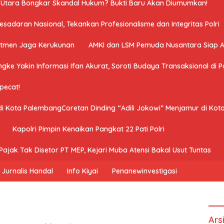
a Utara Bongkar Skandal Hukum? Bukti Baru Akan Diumumkan!
adaran Nasional, Tekankan Profesionalisme dan Integritas Polri
mitmen Jaga Kerukunan
AMKI dan LSM Pemuda Nusantara Siap 
ngke Yakin Informasi Ifan Akurat, Soroti Budaya Transaksional di Po
ipecat!
 di Kota PalembangCoretan Dinding “Adili Jokowi” Menjamur di Ko
Kapolri Pimpin Kenaikan Pangkat 22 Pati Polri
ajak Tak Disetor PT MEP, Kejari Muba Atensi Bakal Usut Tuntas
Jurnalis Handal
Info Kiyai
Penanewinvestigasi
Ars