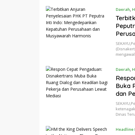
Daerah
,
H
Terbit
Peputr
Perus
SEKAYU,Pe
(Disnaker
mengawa
Daerah
,
H
Respon
Buka R
dan Pe
SEKAYU,Pe
ketenagak
Dinas Te
Headline