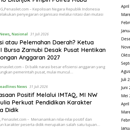
Apri
,Penasilet.com – Kepolisian Negara Republik Indonesia
elakukan penyegaran organisasi melalui rotasi dan mutasi
Mare
Febr
Janu
 News
,
Nasional
31 Juli 2026
Des
nsi atau Pelemahan Daerah? Ketua
Nov
 Bursa Zarnubi Desak Pusat Hentikan
Okto
ongan Anggaran 2027
Sept
nasilet.com – Di balik narasi besar efisiensi anggaran yang
Agus
aungkan pemerintah pusat, mulai muncul…
Juli 
eadlines News
31 Juli 2026
Juni
saan Positif Melalui IMTAQ, MI NW
Mei 
lia Perkuat Pendidikan Karakter
Apri
a Didik
Mare
 Penasilet.com – Menanamkan nilai-nilai positif dan
Febr
 karakter peserta didik merupakan salah satu tujuan…
Janu