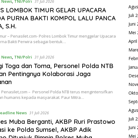
s News
,
TNI/Polri
31 Juli 2026
Agus
S LOMBOK TIMUR GELAR UPACARA
Juli 
A PURNA BAKTI KOMPOL LALU PANCA
Juni
 S.H.
Mei 
mur – Penasilet.com- Polres Lombok Timur menggelar Upacara
Apri
rna Bakti Perwira sebagai bentuk…
Mare
s News
,
TNI/Polri
31 Juli 2026
Febr
i Toga dan Toma, Personel Polda NTB
Janu
an Pentingnya Kolaborasi Jaga
Des
nan
Nov
 Penasilet,com – Personel Polda NTB terus mengintensifkan
Okto
n humanis kepada masyarakat. Paur Mitra…
Sept
Agus
eadline News
31 Juli 2026
Juli 
es Muba Berganti, AKBP Ruri Prastowo
Juni
si ke Polda Sumsel, AKBP Adik
Mei 
ono Ditunjuk Pimpin Polres Muba