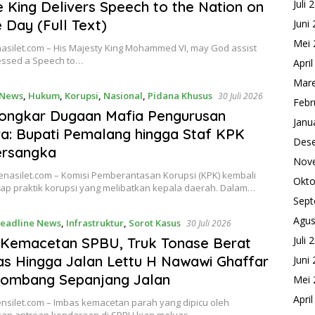
Juli 
 King Delivers Speech to the Nation on
 Day (Full Text)
Juni
Mei 
asilet.com – His Majesty King Mohammed VI, may God assist
essed a Speech to…
Apri
Mare
 News
,
Hukum
,
Korupsi
,
Nasional
,
Pidana Khusus
30 Juli 2026
Febr
ongkar Dugaan Mafia Pengurusan
Janu
a: Bupati Pemalang hingga Staf KPK
Des
ersangka
Nov
enasilet.com – Komisi Pemberantasan Korupsi (KPK) kembali
Okto
p praktik korupsi yang melibatkan kepala daerah. Dalam…
Sept
Agus
eadline News
,
Infrastruktur
,
Sorot Kasus
30 Juli 2026
Juli 
 Kemacetan SPBU, Truk Tonase Berat
as Hingga Jalan Lettu H Nawawi Ghaffar
Juni
lombang Sepanjang Jalan
Mei 
Apri
nsilet.com – Imbas kemacetan parah yang dipicu oleh