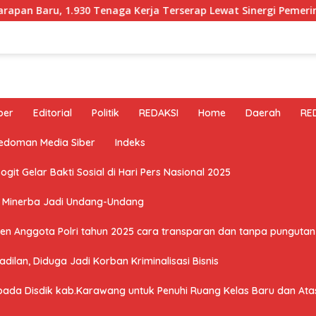
, 1.930 Tenaga Kerja Terserap Lewat Sinergi Pemerintah dan
ber
Editorial
Politik
REDAKSI
Home
Daerah
RE
edoman Media Siber
Indeks
it Gelar Bakti Sosial di Hari Pers Nasional 2025
U Minerba Jadi Undang-Undang
n Anggota Polri tahun 2025 cara transparan dan tanpa pungutan 
ilan, Diduga Jadi Korban Kriminalisasi Bisnis
a Disdik kab.Karawang untuk Penuhi Ruang Kelas Baru dan Atasi 