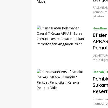
PALEMBANG
kembali m
jabatan…
Headline
Efisie
APKASI
Pemot
JAKARTA,Pe
terus dig
Daerah
,
H
Pembia
Sukamu
Pesert
Sukamulia,
membangun