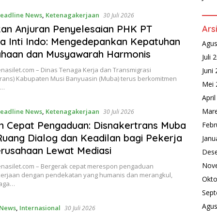
eadline News
,
Ketenagakerjaan
30 Juli 2026
kan Anjuran Penyelesaian PHK PT
Ars
a Inti Indo: Mengedepankan Kepatuhan
Agus
ahaan dan Musyawarah Harmonis
Juli 
nasilet.com – Dinas Tenaga Kerja dan Transmigrasi
Juni
trans) Kabupaten Musi Banyuasin (Muba) terus berkomitmen
Mei 
l…
Apri
Mare
eadline News
,
Ketenagakerjaan
30 Juli 2026
 Cepat Pengaduan: Disnakertrans Muba
Febr
uang Dialog dan Keadilan bagi Pekerja
Janu
rusahaan Lewat Mediasi
Des
Nov
nasilet.com – Bergerak cepat merespon pengaduan
erjaan dengan pendekatan yang humanis dan merangkul,
Okto
naga…
Sept
Agus
 News
,
Internasional
30 Juli 2026