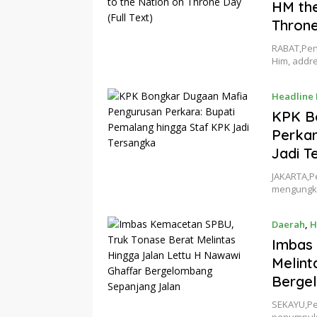
HM the
Throne
RABAT,Pen
Him, addr
Headline
KPK B
Perkar
Jadi T
JAKARTA,P
mengungka
Daerah
,
H
Imbas
Melint
Berge
SEKAYU,Pe