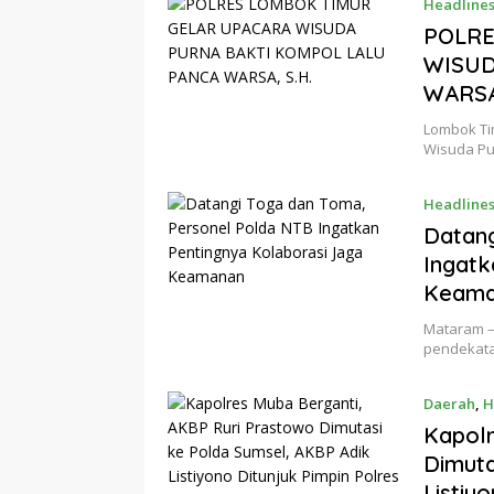
Headline
POLRE
WISUD
WARSA,
Lombok Ti
Wisuda Pu
Headline
Datang
Ingatk
Keama
Mataram –
pendekata
Daerah
,
H
Kapolr
Dimuta
Listiy