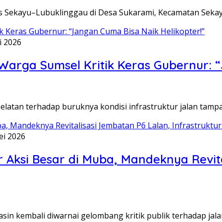
tas Sekayu–Lubuklinggau di Desa Sukarami, Kecamatan Sek
i 2026
 Warga Sumsel Kritik Keras Gubernur: 
atan terhadap buruknya kondisi infrastruktur jalan tampa
ei 2026
ksi Besar di Muba, Mandeknya Revita
in kembali diwarnai gelombang kritik publik terhadap ja