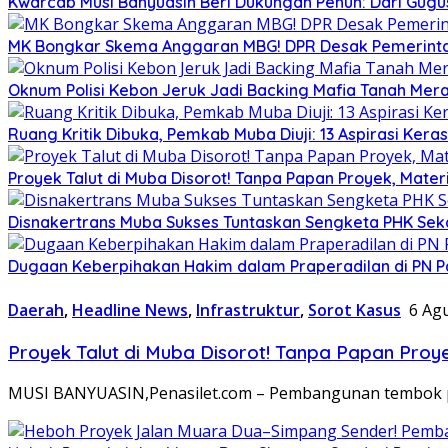
Kwarcab Musi Banyuasin Beri Dukungan Penuh: Dari Gugu
MK Bongkar Skema Anggaran MBG! DPR Desak Pemerintah
Oknum Polisi Kebon Jeruk Jadi Backing Mafia Tanah Me
Ruang Kritik Dibuka, Pemkab Muba Diuji: 13 Aspirasi Ker
Proyek Talut di Muba Disorot! Tanpa Papan Proyek, Mat
Disnakertrans Muba Sukses Tuntaskan Sengketa PHK Sekal
Dugaan Keberpihakan Hakim dalam Praperadilan di PN P
Daerah
,
Headline News
,
Infrastruktur
,
Sorot Kasus
6 Ag
Proyek Talut di Muba Disorot! Tanpa Papan Pro
MUSI BANYUASIN,Penasilet.com – Pembangunan tembok pen