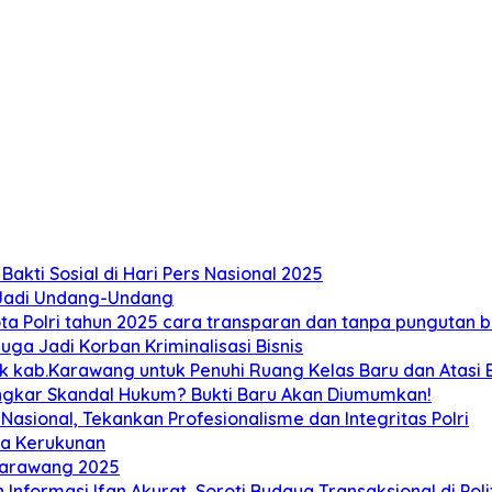
akti Sosial di Hari Pers Nasional 2025
 Jadi Undang-Undang
 Polri tahun 2025 cara transparan dan tanpa pungutan bi
ga Jadi Korban Kriminalisasi Bisnis
ab.Karawang untuk Penuhi Ruang Kelas Baru dan Atasi Ban
ongkar Skandal Hukum? Bukti Baru Akan Diumumkan!
sional, Tekankan Profesionalisme dan Integritas Polri
ga Kerukunan
Karawang 2025
 Informasi Ifan Akurat, Soroti Budaya Transaksional di Poli