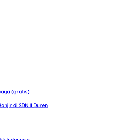
aya (gratis)
jir di SDN II Duren
tik Indonesia