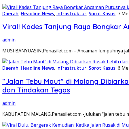
Daerah
,
Headline News
,
Infrastruktur
,
Sorot Kasus
7 Me
Viral! Kades Tanjung Raya Bongkar A
admin
MUSI BANYUASIN,Penasilet.com – Ancaman lumpuhnya jalur 
Daerah
,
Headline News
,
Infrastruktur
,
Sorot Kasus
6 Me
“Jalan Tebu Maut” di Malang Dibiark
dan Tindakan Tegas
admin
KABUPATEN MALANG,Penasilet.com -Julukan “jalan tebu ma