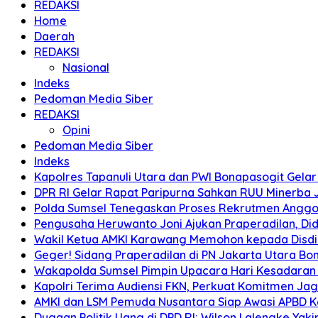
REDAKSI
Home
Daerah
REDAKSI
Nasional
Indeks
Pedoman Media Siber
REDAKSI
Opini
Pedoman Media Siber
Indeks
Kapolres Tapanuli Utara dan PWI Bonapasogit Gelar B
DPR RI Gelar Rapat Paripurna Sahkan RUU Minerba
Polda Sumsel Tenegaskan Proses Rekrutmen Anggota
Pengusaha Heruwanto Joni Ajukan Praperadilan, Didu
Wakil Ketua AMKI Karawang Memohon kepada Disdik k
Geger! Sidang Praperadilan di PN Jakarta Utara B
Wakapolda Sumsel Pimpin Upacara Hari Kesadaran Na
Kapolri Terima Audiensi FKN, Perkuat Komitmen Ja
AMKI dan LSM Pemuda Nusantara Siap Awasi APBD 
Dugaan Politik Uang di DPD RI: Wilson Lalengke Yakin