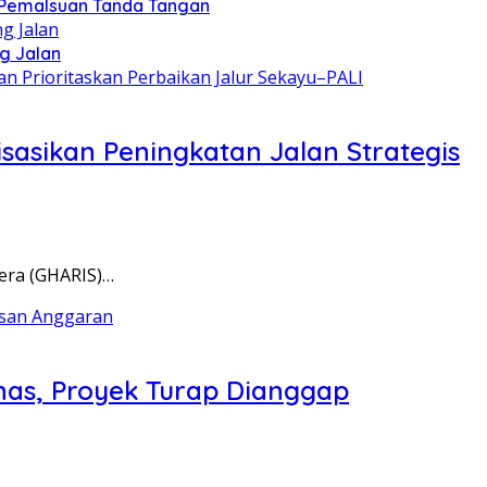
 Pemalsuan Tanda Tangan
g Jalan
asikan Peningkatan Jalan Strategis
era (GHARIS)…
anas, Proyek Turap Dianggap