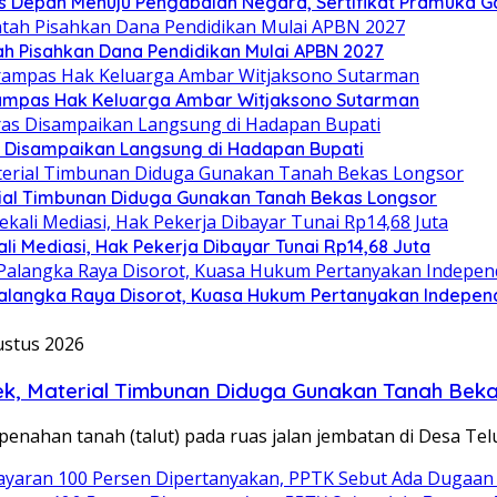
s Depan Menuju Pengabdian Negara, Sertifikat Pramuka Ga
 Pisahkan Dana Pendidikan Mulai APBN 2027
rampas Hak Keluarga Ambar Witjaksono Sutarman
as Disampaikan Langsung di Hadapan Bupati
erial Timbunan Diduga Gunakan Tanah Bekas Longsor
i Mediasi, Hak Pekerja Dibayar Tunai Rp14,68 Juta
alangka Raya Disorot, Kuasa Hukum Pertanyakan Independ
ustus 2026
yek, Material Timbunan Diduga Gunakan Tanah Bek
ahan tanah (talut) pada ruas jalan jembatan di Desa Tel