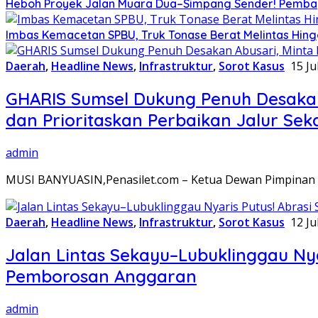
Heboh Proyek Jalan Muara Dua–Simpang Sender! Pembay
Imbas Kemacetan SPBU, Truk Tonase Berat Melintas Hin
Daerah
,
Headline News
,
Infrastruktur
,
Sorot Kasus
15 Ju
GHARIS Sumsel Dukung Penuh Desakan 
dan Prioritaskan Perbaikan Jalur Sek
admin
MUSI BANYUASIN,Penasilet.com – Ketua Dewan Pimpinan W
Daerah
,
Headline News
,
Infrastruktur
,
Sorot Kasus
12 Ju
Jalan Lintas Sekayu–Lubuklinggau Ny
Pemborosan Anggaran
admin