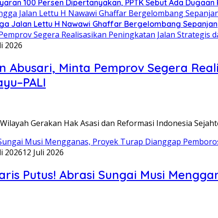
aran 100 Persen Dipertanyakan, PPTK Sebut Ada Dugaan
gga Jalan Lettu H Nawawi Ghaffar Bergelombang Sepanjan
li 2026
Abusari, Minta Pemprov Segera Realis
ayu–PALI
ilayah Gerakan Hak Asasi dan Reformasi Indonesia Sejaht
li 2026
12 Juli 2026
aris Putus! Abrasi Sungai Musi Mengg