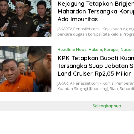
Kejagung Tetapkan Brigje
Mahardan Tersangka Korup
Ada Impunitas
JAKARTA,Penasilet.com – Kejaksaan Agun
perkara dugaan korupsi tata kelola Pro
Headline News
,
Hukum
,
Korupsi
,
Nasion
KPK Tetapkan Bupati Kua
Tersangka Suap Jabatan S
Land Cruiser Rp2,05 Miliar
JAKARTA,Penasilet.com – Komisi Pemberan
Kuantan Singingi (Kuansing), Riau, Suha
Selengkapnya