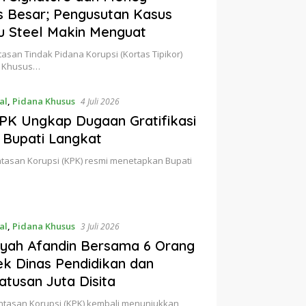
 Besar; Pengusutan Kasus
u Steel Makin Menguat
san Tindak Pidana Korupsi (Kortas Tipikor)
al Khusus…
al
,
Pidana Khusus
4 Juli 2026
PK Ungkap Dugaan Gratifikasi
t Bupati Langkat
tasan Korupsi (KPK) resmi menetapkan Bupati
…
al
,
Pidana Khusus
3 Juli 2026
yah Afandin Bersama 6 Orang
ek Dinas Pendidikan dan
tusan Juta Disita
ntasan Korupsi (KPK) kembali menunjukkan