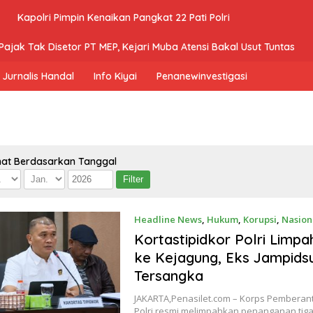
Kapolri Pimpin Kenaikan Pangkat 22 Pati Polri
ajak Tak Disetor PT MEP, Kejari Muba Atensi Bakal Usut Tuntas
Jurnalis Handal
Info Kiyai
Penanewinvestigasi
hat Berdasarkan Tanggal
Headline News
,
Hukum
,
Korupsi
,
Nasion
Kortastipidkor Polri Limp
ke Kejagung, Eks Jampidsu
Tersangka
JAKARTA,Penasilet.com – Korps Pemberant
Polri resmi melimpahkan penanganan tig