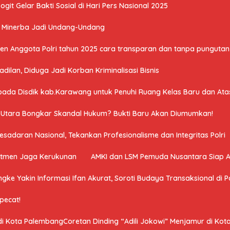
it Gelar Bakti Sosial di Hari Pers Nasional 2025
U Minerba Jadi Undang-Undang
n Anggota Polri tahun 2025 cara transparan dan tanpa pungutan 
ilan, Diduga Jadi Korban Kriminalisasi Bisnis
a Disdik kab.Karawang untuk Penuhi Ruang Kelas Baru dan Atasi 
a Utara Bongkar Skandal Hukum? Bukti Baru Akan Diumumkan!
adaran Nasional, Tekankan Profesionalisme dan Integritas Polri
mitmen Jaga Kerukunan
AMKI dan LSM Pemuda Nusantara Siap 
ngke Yakin Informasi Ifan Akurat, Soroti Budaya Transaksional di Po
ipecat!
 di Kota PalembangCoretan Dinding “Adili Jokowi” Menjamur di Ko