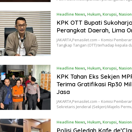
Headline News
,
Hukum
,
Korupsi
,
Nasion
KPK OTT Bupati Sukoharjo 
Perangkat Daerah, Lima 
JAKARTA,Penasilet.com – Komisi Pemberan
Tangkap Tangan (OTT) terhadap kepala 
Headline News
,
Hukum
,
Korupsi
,
Nasion
KPK Tahan Eks Sekjen MPR
Terima Gratifikasi Rp30 Mi
Jasa
JAKARTA,Penasilet.com – Komisi Pembera
Sekretaris Jenderal (Sekjen) Majelis Pe
Headline News
,
Hukum
,
Korupsi
,
Nasion
Polisi Geledah Kafe de’Cl