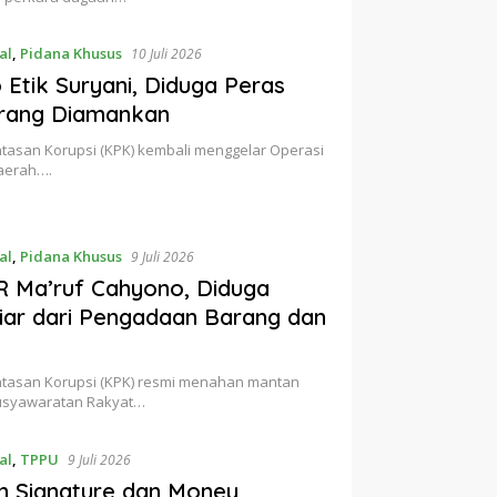
al
,
Pidana Khusus
10 Juli 2026
Etik Suryani, Diduga Peras
Orang Diamankan
tasan Korupsi (KPK) kembali menggelar Operasi
daerah….
al
,
Pidana Khusus
9 Juli 2026
 Ma’ruf Cahyono, Diduga
liar dari Pengadaan Barang dan
ntasan Korupsi (KPK) resmi menahan mantan
rmusyawaratan Rakyat…
al
,
TPPU
9 Juli 2026
an Signature dan Money