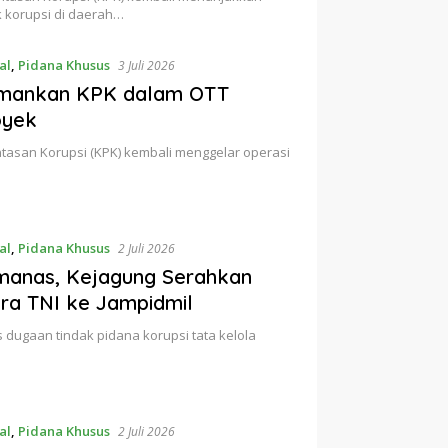
 korupsi di daerah…
al
,
Pidana Khusus
3 Juli 2026
iamankan KPK dalam OTT
oyek
tasan Korupsi (KPK) kembali menggelar operasi
al
,
Pidana Khusus
2 Juli 2026
anas, Kejagung Serahkan
ra TNI ke Jampidmil
 dugaan tindak pidana korupsi tata kelola
al
,
Pidana Khusus
2 Juli 2026