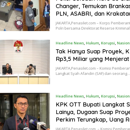
Changer, Temukan Brankas
PLN, ASABRI, dan Krakata
JAKARTA,Penasilet.com – Korps Pemberanta
Polri bersama Direktorat Reserse Krimin
Headline News
,
Hukum
,
Korupsi
,
Nasion
Tak Hanya Suap Proyek, K
Rp3,5 Miliar yang Menjera
JAKARTA,Penasilet.com – Komisi Pemberan
Langkat Syah Afandin (SAF) dan seorang
Headline News
,
Hukum
,
Korupsi
,
Nasion
KPK OTT Bupati Langkat S
Lainya, Dugaan Suap Proy
Perkim Terungkap, Uang Ra
JAKARTA,Penasilet.com – Komisi Pembera