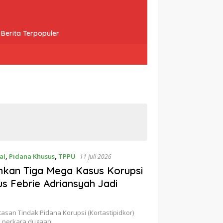
Berita Terpopuler
al
,
Pidana Khusus
,
TPPU
11 Juli 2026
ahkan Tiga Mega Kasus Korupsi
s Febrie Adriansyah Jadi
asan Tindak Pidana Korupsi (Kortastipidkor)
a perkara dugaan…