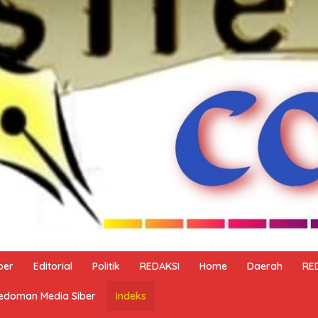
ber
Editorial
Politik
REDAKSI
Home
Daerah
RE
edoman Media Siber
Indeks