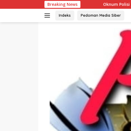
Langsung
Breaking News
Oknum Polisi Kebon Jeruk Jadi Backin
ke
konten
Indeks
Pedoman Media Siber