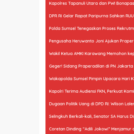
Kapolres Tapanuli Utara dan PWI Bonapasog
DPR RI Gelar Rapat Paripurna Sahkan RU
Polda Sumsel Tenegaskan Proses Rekrutme
Pengusaha Heruwanto Joni Ajukan Praperad
Wakil Ketua AMKI Karawang Memohon kepad
Geger! Sidang Praperadilan di PN Jakart
Wakapolda Sumsel Pimpin Upacara Hari Kes
Kapolri Terima Audiensi FKN, Perkuat Ko
Dugaan Politik Uang di DPD RI: Wilson Lale
Selingkuh Berkali-kali, Senator SA Harus D
Coretan Dinding “Adili Jokowi” Menjamur