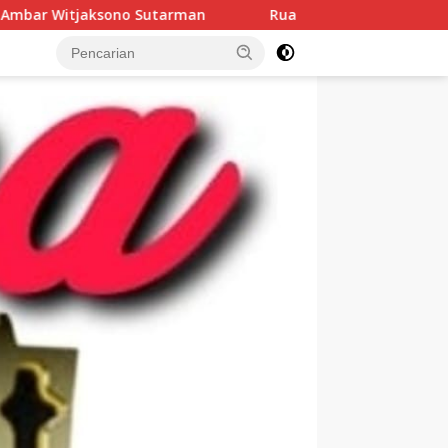
man
Ruang Kritik Dibuka, Pemkab Muba Diuji: 13 Aspira