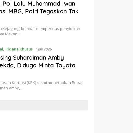
n Pol Lalu Muhammad Iwan
si MBG, Polri Tegaskan Tak
g (Kejagung) kembali memperluas penyidikan
gram Makan…
al
,
Pidana Khusus
1 Juli 2026
nsing Suhardiman Amby
ekda, Diduga Minta Toyota
tasan Korupsi (KPK) resmi menetapkan Bupati
rdiman Amby,…