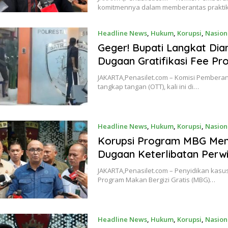
komitmennya dalam memberantas praktik
Headline News
,
Hukum
,
Korupsi
,
Nasion
Geger! Bupati Langkat D
Dugaan Gratifikasi Fee Pr
JAKARTA,Penasilet.com – Komisi Pemberan
tangkap tangan (OTT), kali ini di…
Headline News
,
Hukum
,
Korupsi
,
Nasion
Korupsi Program MBG Mem
Dugaan Keterlibatan Perwi
JAKARTA,Penasilet.com – Penyidikan kasus
Program Makan Bergizi Gratis (MBG)…
Headline News
,
Hukum
,
Korupsi
,
Nasion