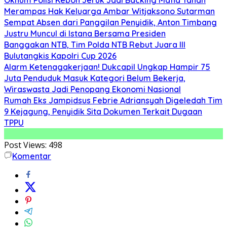
Merampas Hak Keluarga Ambar Witjaksono Sutarman
Sempat Absen dari Panggilan Penyidik, Anton Timbang
Justru Muncul di Istana Bersama Presiden
Banggakan NTB, Tim Polda NTB Rebut Juara III
Bulutangkis Kapolri Cup 2026
Alarm Ketenagakerjaan! Dukcapil Ungkap Hampir 75
Juta Penduduk Masuk Kategori Belum Bekerja,
Wiraswasta Jadi Penopang Ekonomi Nasional
Rumah Eks Jampidsus Febrie Adriansyah Digeledah Tim
9 Kejagung, Penyidik Sita Dokumen Terkait Dugaan
TPPU
Post Views:
498
Komentar