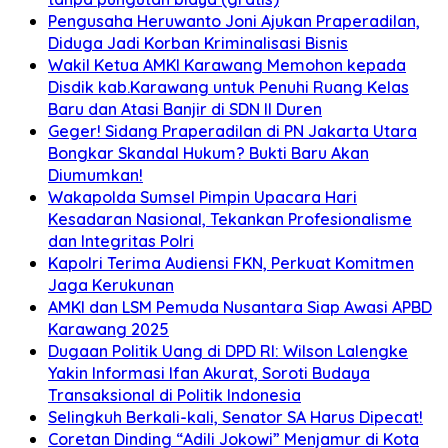
Pengusaha Heruwanto Joni Ajukan Praperadilan,
Diduga Jadi Korban Kriminalisasi Bisnis
Wakil Ketua AMKI Karawang Memohon kepada
Disdik kab.Karawang untuk Penuhi Ruang Kelas
Baru dan Atasi Banjir di SDN II Duren
Geger! Sidang Praperadilan di PN Jakarta Utara
Bongkar Skandal Hukum? Bukti Baru Akan
Diumumkan!
Wakapolda Sumsel Pimpin Upacara Hari
Kesadaran Nasional, Tekankan Profesionalisme
dan Integritas Polri
Kapolri Terima Audiensi FKN, Perkuat Komitmen
Jaga Kerukunan
AMKI dan LSM Pemuda Nusantara Siap Awasi APBD
Karawang 2025
Dugaan Politik Uang di DPD RI: Wilson Lalengke
Yakin Informasi Ifan Akurat, Soroti Budaya
Transaksional di Politik Indonesia
Selingkuh Berkali-kali, Senator SA Harus Dipecat!
Coretan Dinding “Adili Jokowi” Menjamur di Kota