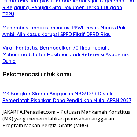
Rumah Eks Jampidsus Febrie Adriansyah Digeledah Tim
9 Kejagung, Penyidik Sita Dokumen Terkait Dugaan
TPPU
Menembus Tembok Imunitas, PPWI Desak Mabes Polri
Ambil Alih Kasus Korupsi SPPD Fiktif DPRD Riau
Viral! Fantastis, Bermodalkan 70 Ribu Rupiah,
Muhammad Ja’far Hasibuan Jadi Referensi Akademik
Dunia
Rekomendasi untuk kamu
MK Bongkar Skema Anggaran MBG! DPR Desak
Pemerintah Pisahkan Dana Pendidikan Mulai APBN 2027
JAKARTA,Penasilet.com – Putusan Mahkamah Konstitusi
(MK) yang memerintahkan pemisahan anggaran
Program Makan Bergizi Gratis (MBG)…