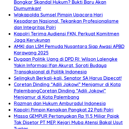
Bongkar Skandal Hukum? Bukti Baru Akan
Diumumkan!
Wakapolda Sumsel Pimpin Upacara Hari
Kesadaran Nasional, Tekankan Profesionalisme
dan Integritas Polri
Kapolri Terima Audiensi FKN, Perkuat Komitmen
Jaga Kerukunan
AMKI dan LSM Pemuda Nusantara Siap Awasi APBD
Karawang 2025
Dugaan Politik Uang di DPD RI: Wilson Lalengke
Yakin Informasi Ifan Akurat, Soroti Budaya
Transaksional di Politik Indonesia
Selingkuh Berkali-kali, Senator SA Harus Dipecat!
Coretan Dinding “Adili Jokowi” Menjamur di Kota
PalembangCoretan Dinding “Adili Jokowi”
Menjamur di Kota Palembang
Razman dan Hukum Amburadul Indonesia
Kapolri Pimpin Kenaikan Pangkat 22 Pati Polri
Massa GEMPUR Pertanyakan Rp 11,5 Miliar Pajak
Tak Disetor PT MEP, Kejari Muba Atensi Bakal Usut
Tuntas