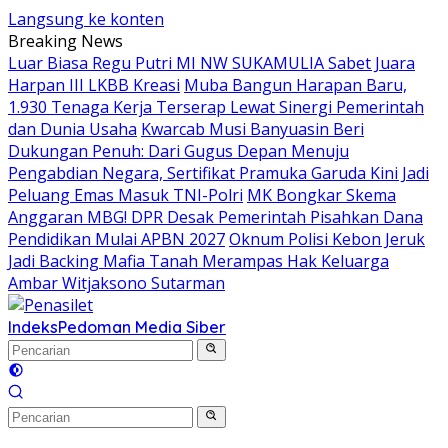
Langsung ke konten
Breaking News
Luar Biasa Regu Putri MI NW SUKAMULIA Sabet Juara
Harpan III LKBB Kreasi
Muba Bangun Harapan Baru,
1.930 Tenaga Kerja Terserap Lewat Sinergi Pemerintah
dan Dunia Usaha
Kwarcab Musi Banyuasin Beri
Dukungan Penuh: Dari Gugus Depan Menuju
Pengabdian Negara, Sertifikat Pramuka Garuda Kini Jadi
Peluang Emas Masuk TNI-Polri
MK Bongkar Skema
Anggaran MBG! DPR Desak Pemerintah Pisahkan Dana
Pendidikan Mulai APBN 2027
Oknum Polisi Kebon Jeruk
Jadi Backing Mafia Tanah Merampas Hak Keluarga
Ambar Witjaksono Sutarman
Indeks
Pedoman Media Siber