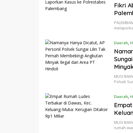
Fikri 
Palem
PALEMBANG
melaporka
Daerah
,
H
Namany
Sungai
Minyak
MUSI BANY
Polsek Sun
Daerah
,
H
Empat 
Keluan
MUSI BANY
rumah war