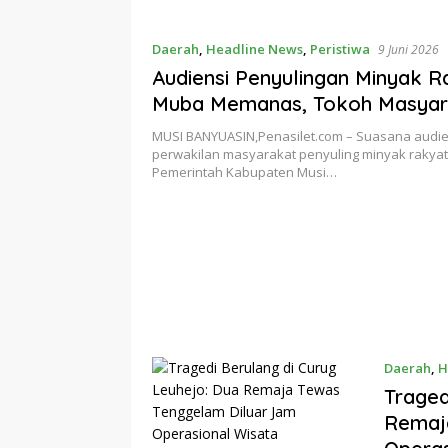
Daerah
,
Headline News
,
Peristiwa
9 Juni 2026
Audiensi Penyulingan Minyak R
Muba Memanas, Tokoh Masyar
Subairin Desak Hentikan Razia
MUSI BANYUASIN,Penasilet.com – Suasana audie
Hanya Tegakkan Aturan, Pikirk
perwakilan masyarakat penyuling minyak rakya
Pemerintah Kabupaten Musi…
Rakyat”
Daerah
,
H
Traged
Remaj