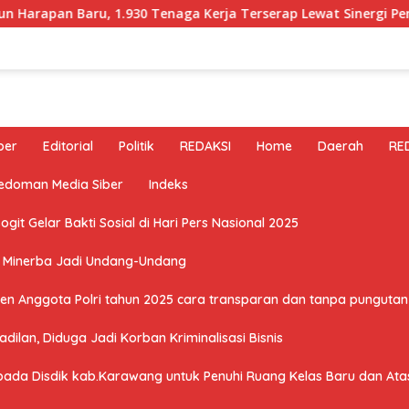
ru, 1.930 Tenaga Kerja Terserap Lewat Sinergi Pemerintah d
ber
Editorial
Politik
REDAKSI
Home
Daerah
RE
edoman Media Siber
Indeks
it Gelar Bakti Sosial di Hari Pers Nasional 2025
U Minerba Jadi Undang-Undang
n Anggota Polri tahun 2025 cara transparan dan tanpa pungutan 
ilan, Diduga Jadi Korban Kriminalisasi Bisnis
a Disdik kab.Karawang untuk Penuhi Ruang Kelas Baru dan Atasi 