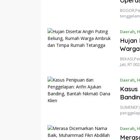
Operas
BOGOR,Pen
tenggelam
Daerah
,
H
Hujan 
Warga
BEKASI,Pe
Jati, RT 0
Daerah
,
H
Kasus 
Bandin
SUMENEP,P
penggelap
Daerah
,
H
Meras