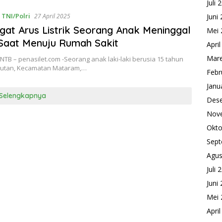
Juli 
,
TNI/Polri
27 April 2025
Juni
gat Arus Listrik Seorang Anak Meninggal
Mei 
Saat Menuju Rumah Sakit
Apri
Mare
B – penasilet.com -Seorang anak laki-laki berusia 15 tahun
utan, Kecamatan Mataram,…
Febr
Janu
Selengkapnya
Des
Nov
Okto
Sept
Agus
Juli 
Juni
Mei 
Apri