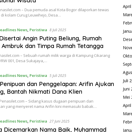
ional Wisata
Apri
asilet.com – Dua pemuda asal Kota Bogor dilaporkan tewas
Mare
 di kolam Curug Leuwihejo, Desa…
Febr
eadlines News
,
Peristiwa
8 Juli 2025
Janu
Disertai Angin Puting Beliung, Rumah
Des
 Ambruk dan Timpa Rumah Tetangga
Nov
nasilet.com – Sebuah rumah milik warga di Kampung Cikarang
Okto
02/RW 001, Desa Sukajaya,…
Sept
Agus
eadlines News
,
Peristiwa
5 Juli 2025
Juli 
Penipuan dan Penggelapan: Arifin Ajukan
Juni
g, Bantah Nikmati Dana Klien
Mei 
enasilet.com – Sidang kasus dugaan penipuan dan
Apri
an yang menyeret nama Arifin kini memasuki babak…
Mare
eadlines News
,
Peristiwa
27 Juni 2025
Febr
a Dicemarkan Nama Baik, Muhammad
Janu