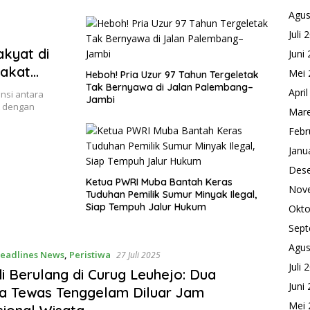
Agus
Juli 
akyat di
Juni
akat
Mei 
Heboh! Pria Uzur 97 Tahun Tergeletak
: “Jangan
Tak Bernyawa di Jalan Palembang–
Apri
nsi antara
Jambi
an Nasib
t dengan
Mare
Febr
Janu
Des
Ketua PWRI Muba Bantah Keras
Nov
Tuduhan Pemilik Sumur Minyak Ilegal,
Siap Tempuh Jalur Hukum
Okto
Sept
Agus
eadlines News
,
Peristiwa
27 Juli 2025
Juli 
i Berulang di Curug Leuhejo: Dua
Juni
a Tewas Tenggelam Diluar Jam
Mei 