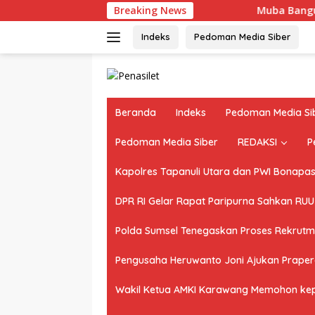
Langsung
Breaking News
Muba Bangun Harapan Ba
ke
konten
Indeks
Pedoman Media Siber
Beranda
Indeks
Pedoman Media Si
Pedoman Media Siber
REDAKSI
P
Kapolres Tapanuli Utara dan PWI Bonapasog
DPR RI Gelar Rapat Paripurna Sahkan RU
Polda Sumsel Tenegaskan Proses Rekrutme
Pengusaha Heruwanto Joni Ajukan Praperad
Wakil Ketua AMKI Karawang Memohon kepad