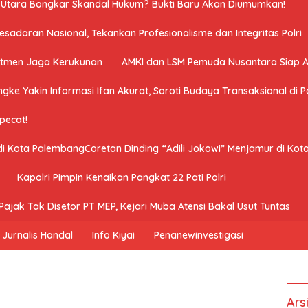
a Utara Bongkar Skandal Hukum? Bukti Baru Akan Diumumkan!
adaran Nasional, Tekankan Profesionalisme dan Integritas Polri
mitmen Jaga Kerukunan
AMKI dan LSM Pemuda Nusantara Siap 
ngke Yakin Informasi Ifan Akurat, Soroti Budaya Transaksional di Po
ipecat!
 di Kota PalembangCoretan Dinding “Adili Jokowi” Menjamur di Ko
Kapolri Pimpin Kenaikan Pangkat 22 Pati Polri
ajak Tak Disetor PT MEP, Kejari Muba Atensi Bakal Usut Tuntas
Jurnalis Handal
Info Kiyai
Penanewinvestigasi
Ars