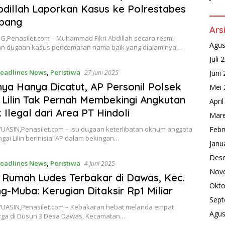
Abdillah Laporkan Kasus ke Polrestabes
bang
Ars
,Penasilet.com – Muhammad Fikri Abdillah secara resmi
Agus
n dugaan kasus pencemaran nama baik yang dialaminya…
Juli 
eadlines News
,
Peristiwa
27 Juni 2025
Juni
a Hanya Dicatut, AP Personil Polsek
Mei 
 Lilin Tak Pernah Membekingi Angkutan
Apri
 Ilegal dari Area PT Hindoli
Mare
UASIN,Penasilet.com – Isu dugaan keterlibatan oknum anggota
Febr
gai Lilin berinisial AP dalam bekingan…
Janu
Des
eadlines News
,
Peristiwa
4 Juni 2025
Nov
Rumah Ludes Terbakar di Dawas, Kec.
Okto
g-Muba: Kerugian Ditaksir Rp1 Miliar
Sept
UASIN,Penasilet.com – Kebakaran hebat melanda empat
Agus
ga di Dusun 3 Desa Dawas, Kecamatan…