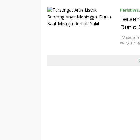
Peristiwa
Tersen
Dunia 
Mataram NT
warga Pag