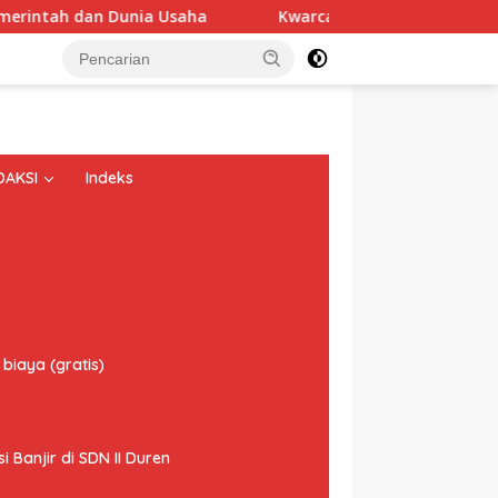
an Dunia Usaha
Kwarcab Musi Banyuasin Beri Dukungan 
DAKSI
Indeks
biaya (gratis)
Banjir di SDN II Duren