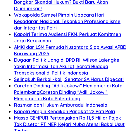
Bongkar Skandal Hukum? Bukti Baru Akan
Diumumkan!
Wakapolda Sumsel Pimpin Upacara Hari
Kesadaran Nasional, Tekankan Profesionalisme
dan Integritas Polri
Kapolri Terima Audiensi FKN, Perkuat Komitmen
Jaga Kerukunan
AMKI dan LSM Pemuda Nusantara Siap Awasi APBD
Karawang 2025
Dugaan Politik Uang di DPD RI: Wilson Lalengke
Yakin Informasi Ifan Akurat, Soroti Budaya
Transaksional di Politik Indonesia
Selingkuh Berkali-kali, Senator SA Harus Dipecat!
Coretan Dinding “Adili Jokowi” Menjamur di Kota
PalembangCoretan Dinding “Adili Jokowi”
Menjamur di Kota Palembang
Razman dan Hukum Amburadul Indonesia
Kapolri Pimpin Kenaikan Pangkat 22 Pati Polri
Massa GEMPUR Pertanyakan Rp 11,5 Miliar Pajak
Tak Disetor PT MEP, Kejari Muba Atensi Bakal Usut
Tuntas