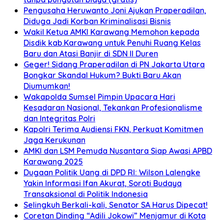
Pengusaha Heruwanto Joni Ajukan Praperadilan,
Diduga Jadi Korban Kriminalisasi Bisnis
Wakil Ketua AMKI Karawang Memohon kepada
Disdik kab.Karawang untuk Penuhi Ruang Kelas
Baru dan Atasi Banjir di SDN II Duren
Geger! Sidang Praperadilan di PN Jakarta Utara
Bongkar Skandal Hukum? Bukti Baru Akan
Diumumkan!
Wakapolda Sumsel Pimpin Upacara Hari
Kesadaran Nasional, Tekankan Profesionalisme
dan Integritas Polri
Kapolri Terima Audiensi FKN, Perkuat Komitmen
Jaga Kerukunan
AMKI dan LSM Pemuda Nusantara Siap Awasi APBD
Karawang 2025
Dugaan Politik Uang di DPD RI: Wilson Lalengke
Yakin Informasi Ifan Akurat, Soroti Budaya
Transaksional di Politik Indonesia
Selingkuh Berkali-kali, Senator SA Harus Dipecat!
Coretan Dinding “Adili Jokowi” Menjamur di Kota