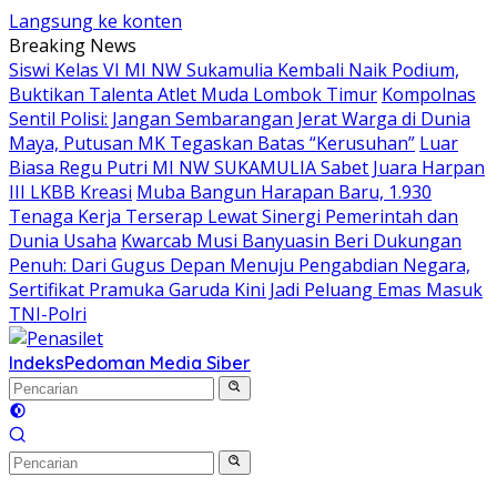
Langsung ke konten
Breaking News
Siswi Kelas VI MI NW Sukamulia Kembali Naik Podium,
Buktikan Talenta Atlet Muda Lombok Timur
Kompolnas
Sentil Polisi: Jangan Sembarangan Jerat Warga di Dunia
Maya, Putusan MK Tegaskan Batas “Kerusuhan”
Luar
Biasa Regu Putri MI NW SUKAMULIA Sabet Juara Harpan
III LKBB Kreasi
Muba Bangun Harapan Baru, 1.930
Tenaga Kerja Terserap Lewat Sinergi Pemerintah dan
Dunia Usaha
Kwarcab Musi Banyuasin Beri Dukungan
Penuh: Dari Gugus Depan Menuju Pengabdian Negara,
Sertifikat Pramuka Garuda Kini Jadi Peluang Emas Masuk
TNI-Polri
Indeks
Pedoman Media Siber