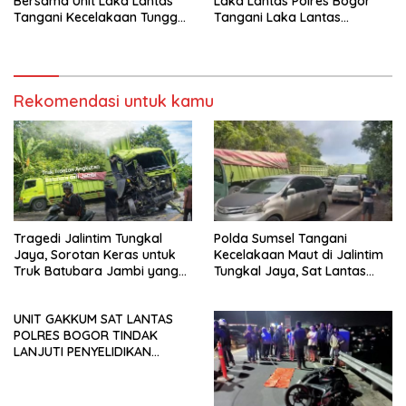
Bersama Unit Laka Lantas
Laka Lantas Polres Bogor
Tangani Kecelakaan Tunggal
Tangani Laka Lantas
di Puncak, Pengemudi
Akibatkan 1 (satu) Orang
Minibus Meninggal di Tempat
Meninggal Dunia
Rekomendasi untuk kamu
Tragedi Jalintim Tungkal
Polda Sumsel Tangani
Jaya, Sorotan Keras untuk
Kecelakaan Maut di Jalintim
Truk Batubara Jambi yang
Tungkal Jaya, Sat Lantas
Masih Bebas Melintas di
Amankan TKP
Jalan Umum Sumsel
UNIT GAKKUM SAT LANTAS
POLRES BOGOR TINDAK
LANJUTI PENYELIDIKAN
TERKAIT HILANGNYA
KENDARAAN KORBAN LAKA
LANTAS