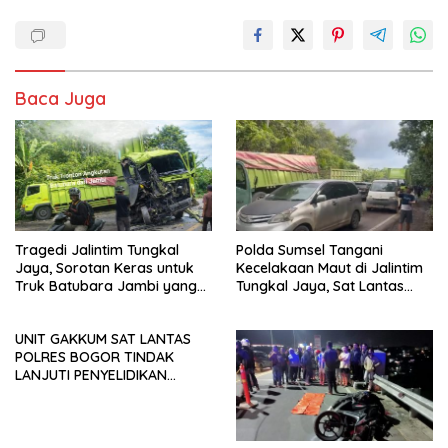
Baca Juga
Tragedi Jalintim Tungkal
Polda Sumsel Tangani
Jaya, Sorotan Keras untuk
Kecelakaan Maut di Jalintim
Truk Batubara Jambi yang
Tungkal Jaya, Sat Lantas
Masih Bebas Melintas di
Amankan TKP
Jalan Umum Sumsel
UNIT GAKKUM SAT LANTAS
POLRES BOGOR TINDAK
LANJUTI PENYELIDIKAN
TERKAIT HILANGNYA
KENDARAAN KORBAN LAKA
LANTAS