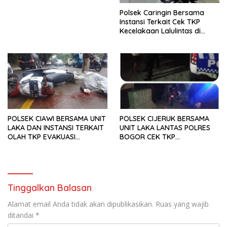
Polsek Caringin Bersama
Instansi Terkait Cek TKP
Kecelakaan Lalulintas di
Jembatan Cikereteg,
Seorang Pengendara
Meninggal
POLSEK CIAWI BERSAMA UNIT
POLSEK CIJERUK BERSAMA
LAKA DAN INSTANSI TERKAIT
UNIT LAKA LANTAS POLRES
OLAH TKP EVAKUASI
BOGOR CEK TKP
JENAZAH KORBAN LAKA
KECELAKAAN LALU LINTAS
LANTAS
YANG AKIBATKAN SATU
ORANG MENINGGAL DUNIA
Tinggalkan Balasan
Alamat email Anda tidak akan dipublikasikan.
Ruas yang wajib
ditandai
*