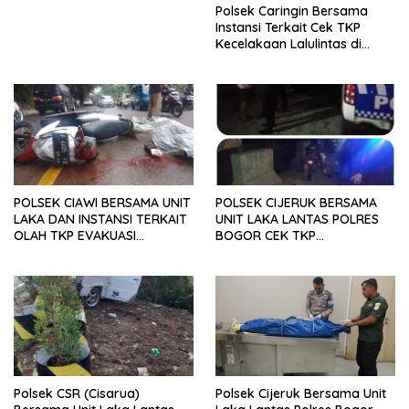
Polsek Caringin Bersama
Instansi Terkait Cek TKP
Kecelakaan Lalulintas di
Jembatan Cikereteg,
Seorang Pengendara
Meninggal
POLSEK CIAWI BERSAMA UNIT
POLSEK CIJERUK BERSAMA
LAKA DAN INSTANSI TERKAIT
UNIT LAKA LANTAS POLRES
OLAH TKP EVAKUASI
BOGOR CEK TKP
JENAZAH KORBAN LAKA
KECELAKAAN LALU LINTAS
LANTAS
YANG AKIBATKAN SATU
ORANG MENINGGAL DUNIA
Polsek CSR (Cisarua)
Polsek Cijeruk Bersama Unit