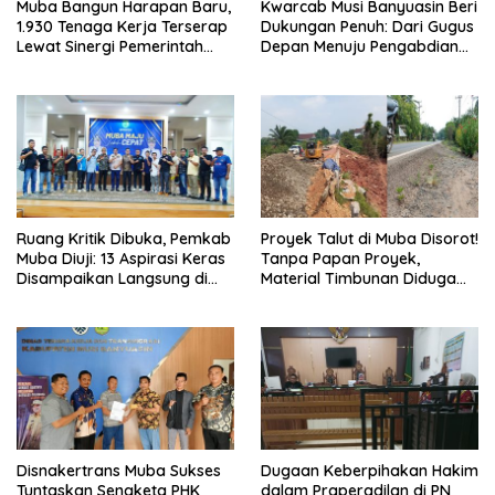
Muba Bangun Harapan Baru,
Kwarcab Musi Banyuasin Beri
1.930 Tenaga Kerja Terserap
Dukungan Penuh: Dari Gugus
Lewat Sinergi Pemerintah
Depan Menuju Pengabdian
dan Dunia Usaha
Negara, Sertifikat Pramuka
Garuda Kini Jadi Peluang
Emas Masuk TNI-Polri
Ruang Kritik Dibuka, Pemkab
Proyek Talut di Muba Disorot!
Muba Diuji: 13 Aspirasi Keras
Tanpa Papan Proyek,
Disampaikan Langsung di
Material Timbunan Diduga
Hadapan Bupati
Gunakan Tanah Bekas
Longsor
Disnakertrans Muba Sukses
Dugaan Keberpihakan Hakim
Tuntaskan Sengketa PHK
dalam Praperadilan di PN