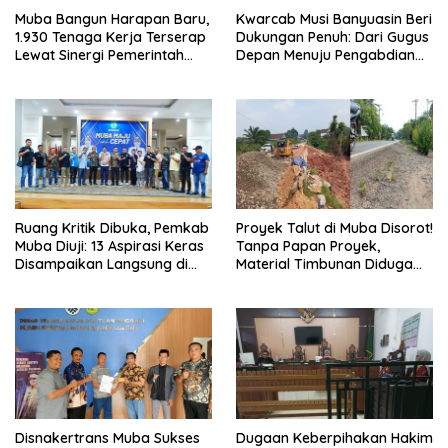
Muba Bangun Harapan Baru,
Kwarcab Musi Banyuasin Beri
1.930 Tenaga Kerja Terserap
Dukungan Penuh: Dari Gugus
Lewat Sinergi Pemerintah
Depan Menuju Pengabdian
dan Dunia Usaha
Negara, Sertifikat Pramuka
Garuda Kini Jadi Peluang
Emas Masuk TNI-Polri
Ruang Kritik Dibuka, Pemkab
Proyek Talut di Muba Disorot!
Muba Diuji: 13 Aspirasi Keras
Tanpa Papan Proyek,
Disampaikan Langsung di
Material Timbunan Diduga
Hadapan Bupati
Gunakan Tanah Bekas
Longsor
Disnakertrans Muba Sukses
Dugaan Keberpihakan Hakim