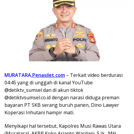
MURATARA
,
Penasilet.com
– Terkait video berdurasi
04:45 yang di unggah di kanal YouTube
@detiktv_sumsel dan di akun tiktok
@detiktvsumsel.co.id dengan narasi diduga preman
bayaran PT SKB serang buruh panen, Dino Lawyer
Koperasi Inhutani hampir mati.
Menyikapi hal tersebut, Kapolres Musi Rawas Utara
(Muratara), AKBP Koko Arianto Wardani, S.Ik., MH,