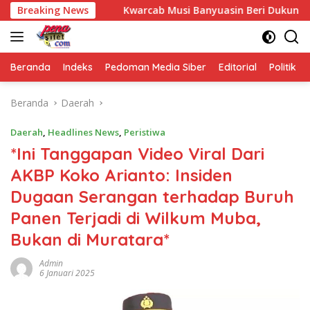
Langsung
saha
Breaking News
Kwarcab Musi Banyuasin Beri Dukungan Penuh: Dar
ke
konten
Beranda
Indeks
Pedoman Media Siber
Editorial
Politik
Beranda
Daerah
Daerah
,
Headlines News
,
Peristiwa
*Ini Tanggapan Video Viral Dari
AKBP Koko Arianto: Insiden
Dugaan Serangan terhadap Buruh
Panen Terjadi di Wilkum Muba,
Bukan di Muratara*
Admin
6 Januari 2025