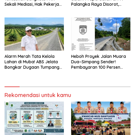
Sekali Mediasi, Hak Pekerja
Palangka Raya Disorot,
Dibayar Tunai Rp14,68 Juta
Kuasa Hukum Pertanyakan
Independensi Peradilan
Alarm Merah Tata Kelola
Heboh Proyek Jalan Muara
Lahan di Muba! ABS Jelata
Dua–Simpang Sender!
Bongkar Dugaan Tumpang
Pembayaran 100 Persen
Tindih Aset Daerah, Kawasan
Dipertanyakan, PPTK Sebut
Hutan, dan Konsesi
Ada Dugaan Pemalsuan
Korporasi Terungkap
Tanda Tangan
Rekomendasi untuk kamu