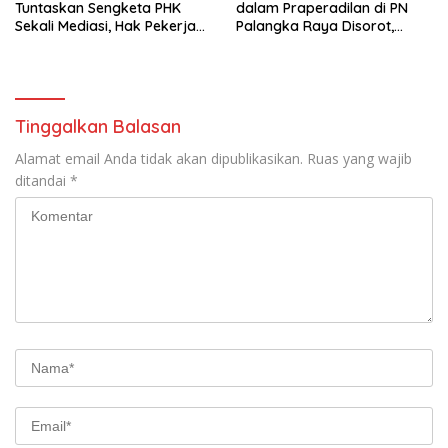
Tuntaskan Sengketa PHK
dalam Praperadilan di PN
Sekali Mediasi, Hak Pekerja
Palangka Raya Disorot,
Dibayar Tunai Rp14,68 Juta
Kuasa Hukum Pertanyakan
Independensi Peradilan
Tinggalkan Balasan
Alamat email Anda tidak akan dipublikasikan.
Ruas yang wajib
ditandai
*