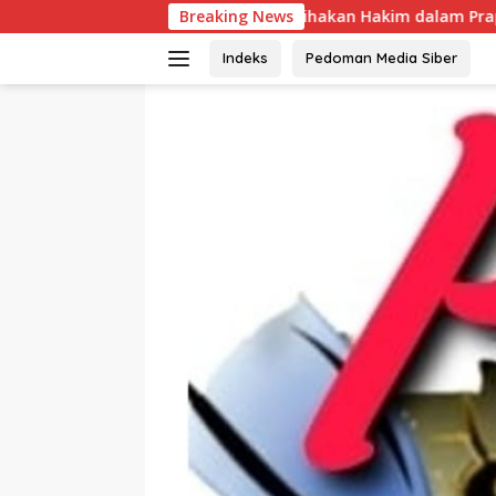
Langsung
erpihakan Hakim dalam Praperadilan di PN Palangka Raya Diso
Breaking News
ke
konten
Indeks
Pedoman Media Siber