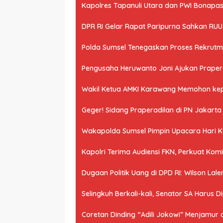
Kapolres Tapanuli Utara dan PWI Bonapasog
DPR RI Gelar Rapat Paripurna Sahkan RU
Polda Sumsel Tenegaskan Proses Rekrutme
Pengusaha Heruwanto Joni Ajukan Praperad
Wakil Ketua AMKI Karawang Memohon kepad
Geger! Sidang Praperadilan di PN Jakart
Wakapolda Sumsel Pimpin Upacara Hari Kes
Kapolri Terima Audiensi FKN, Perkuat Ko
Dugaan Politik Uang di DPD RI: Wilson Lale
Selingkuh Berkali-kali, Senator SA Harus D
Coretan Dinding “Adili Jokowi” Menjamur