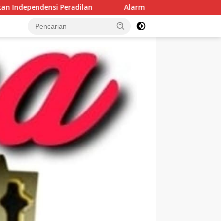
Alarm Merah Tata Kelola Lahan di Muba! ABS Jelata Bongkar