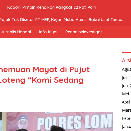
Kapolri Pimpin Kenaikan Pangkat 22 Pati Polri
ajak Tak Disetor PT MEP, Kejari Muba Atensi Bakal Usut Tuntas
Jurnalis Handal
Info Kiyai
Penanewinvestigasi
Ars
nemuan Mayat di Pujut
Agus
 Loteng “Kami Sedang
Juli 
Juni
Mei 
Apri
Mare
Febr
Janu