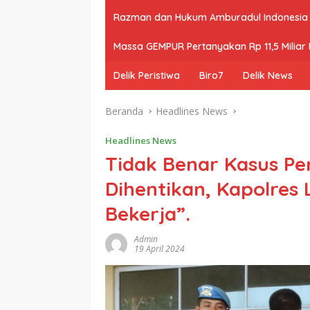
Razman dan Hukum Amburadul Indonesia
Massa GEMPUR Pertanyakan Rp 11,5 Miliar P
Delik Peristiwa
Biro7
Delik News
Beranda
Headlines News
Headlines News
Tidak Benar Kasus Pe
Dihentikan, Kapolres
Bekerja”.
Admin
19 April 2024