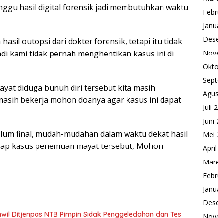
nggu hasil digital forensik jadi membutuhkan waktu
Febr
Janu
Des
hasil outopsi dari dokter forensik, tetapi itu tidak
Nov
 kami tidak pernah menghentikan kasus ini di
Okto
Sept
yat diduga bunuh diri tersebut kita masih
Agus
 masih bekerja mohon doanya agar kasus ini dapat
Juli 
Juni
lum final, mudah-mudahan dalam waktu dekat hasil
Mei 
ngkap kasus penemuan mayat tersebut, Mohon
Apri
Mare
Febr
Janu
Des
wil Ditjenpas NTB Pimpin Sidak Penggeledahan dan Tes
Nov