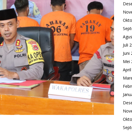
Des
Nov
Okto
Sept
Agus
Juli 
Juni
Mei 
Apri
Mare
Febr
Janu
Des
Nov
Okto
Sept