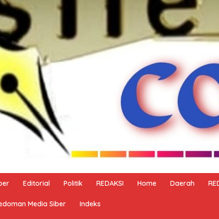
ber
Editorial
Politik
REDAKSI
Home
Daerah
RE
edoman Media Siber
Indeks