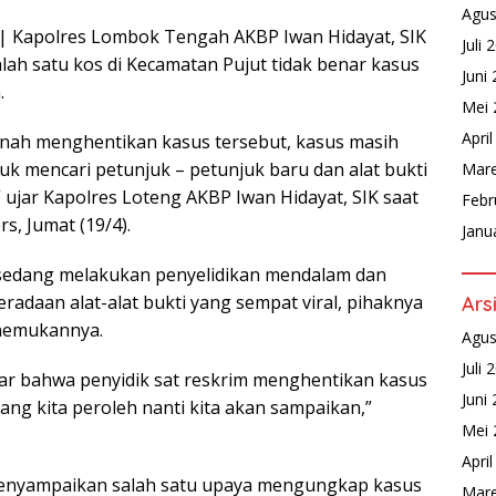
Agus
| Kapolres Lombok Tengah AKBP Iwan Hidayat, SIK
Juli 
lah satu kos di Kecamatan Pujut tidak benar kasus
Juni
.
Mei 
Apri
nah menghentikan kasus tersebut, kasus masih
uk mencari petunjuk – petunjuk baru dan alat bukti
Mare
jar Kapolres Loteng AKBP Iwan Hidayat, SIK saat
Febr
s, Jumat (19/4).
Janu
 sedang melakukan penyelidikan mendalam dan
adaan alat-alat bukti yang sempat viral, pihaknya
Ars
nemukannya.
Agus
Juli 
nar bahwa penyidik sat reskrim menghentikan kasus
Juni
yang kita peroleh nanti kita akan sampaikan,”
Mei 
Apri
 menyampaikan salah satu upaya mengungkap kasus
Mare