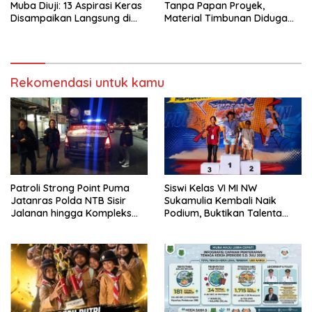
Muba Diuji: 13 Aspirasi Keras
Tanpa Papan Proyek,
Disampaikan Langsung di
Material Timbunan Diduga
Hadapan Bupati
Gunakan Tanah Bekas
Longsor
Rekomendasi untuk kamu
Patroli Strong Point Puma
Siswi Kelas VI MI NW
Jatanras Polda NTB Sisir
Sukamulia Kembali Naik
Jalanan hingga Kompleks
Podium, Buktikan Talenta
Perumahan
Atlet Muda Lombok Timur