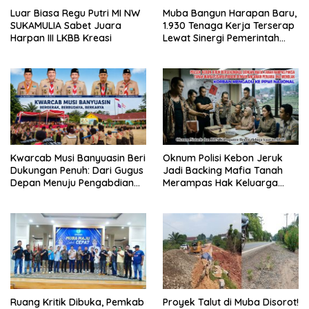
Luar Biasa Regu Putri MI NW
Muba Bangun Harapan Baru,
SUKAMULIA Sabet Juara
1.930 Tenaga Kerja Terserap
Harpan III LKBB Kreasi
Lewat Sinergi Pemerintah
dan Dunia Usaha
Kwarcab Musi Banyuasin Beri
Oknum Polisi Kebon Jeruk
Dukungan Penuh: Dari Gugus
Jadi Backing Mafia Tanah
Depan Menuju Pengabdian
Merampas Hak Keluarga
Negara, Sertifikat Pramuka
Ambar Witjaksono Sutarman
Garuda Kini Jadi Peluang
Emas Masuk TNI-Polri
Ruang Kritik Dibuka, Pemkab
Proyek Talut di Muba Disorot!