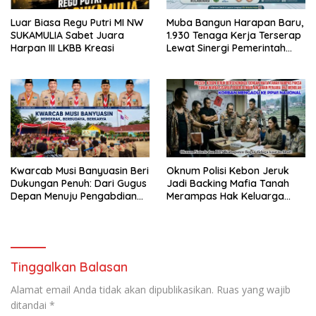
Luar Biasa Regu Putri MI NW
Muba Bangun Harapan Baru,
SUKAMULIA Sabet Juara
1.930 Tenaga Kerja Terserap
Harpan III LKBB Kreasi
Lewat Sinergi Pemerintah
dan Dunia Usaha
Kwarcab Musi Banyuasin Beri
Oknum Polisi Kebon Jeruk
Dukungan Penuh: Dari Gugus
Jadi Backing Mafia Tanah
Depan Menuju Pengabdian
Merampas Hak Keluarga
Negara, Sertifikat Pramuka
Ambar Witjaksono Sutarman
Garuda Kini Jadi Peluang
Emas Masuk TNI-Polri
Tinggalkan Balasan
Alamat email Anda tidak akan dipublikasikan.
Ruas yang wajib
ditandai
*