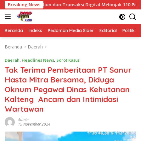
Langsung
68,5 Triliun dan Transaksi Digital Melonjak 110 Persen
Breaking News
ke
konten
Beranda
Indeks
Pedoman Media Siber
Editorial
Politik
Beranda
Daerah
Daerah
,
Headlines News
,
Sorot Kasus
Tak Terima Pemberitaan PT Sanur
Hasta Mitra Bersama, Diduga
Oknum Pegawai Dinas Kehutanan
Kalteng Ancam dan Intimidasi
Wartawan
Admin
15 November 2024