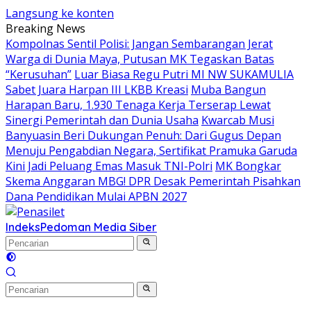
Langsung ke konten
Breaking News
Kompolnas Sentil Polisi: Jangan Sembarangan Jerat
Warga di Dunia Maya, Putusan MK Tegaskan Batas
“Kerusuhan”
Luar Biasa Regu Putri MI NW SUKAMULIA
Sabet Juara Harpan III LKBB Kreasi
Muba Bangun
Harapan Baru, 1.930 Tenaga Kerja Terserap Lewat
Sinergi Pemerintah dan Dunia Usaha
Kwarcab Musi
Banyuasin Beri Dukungan Penuh: Dari Gugus Depan
Menuju Pengabdian Negara, Sertifikat Pramuka Garuda
Kini Jadi Peluang Emas Masuk TNI-Polri
MK Bongkar
Skema Anggaran MBG! DPR Desak Pemerintah Pisahkan
Dana Pendidikan Mulai APBN 2027
Indeks
Pedoman Media Siber