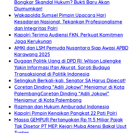
Bongkar Skandal Hukum? Bukti Baru Akan
Diumumkan!
Wakapolda Sumsel Pimpin Upacara Hari
Kesadaran Nasional, Tekankan Profesionalisme
dan Integritas Polri
Kapolri Terima Audiensi FKN, Perkuat Komitmen
Jaga Kerukunan
AMKI dan LSM Pemuda Nusantara Siap Awasi APBD
Karawang 2025
Dugaan Politik Uang di DPD RI: Wilson Lalengke
Yakin Informasi Ifan Akurat, Soroti Budaya
Transaksional di Politik Indonesia
Selingkuh Berkali-kali, Senator SA Harus Dipecat!
Coretan Dinding “Adili Jokowi” Menjamur di Kota
PalembangCoretan Dinding “Adili Jokowi”
Menjamur di Kota Palembang
Razman dan Hukum Amburadul Indonesia
Kapolri Pimpin Kenaikan Pangkat 22 Pati Polri
Massa GEMPUR Pertanyakan Rp 11,5 Miliar Pajak
Tak Disetor PT MEP, Kejari Muba Atensi Bakal Usut
Tuntas