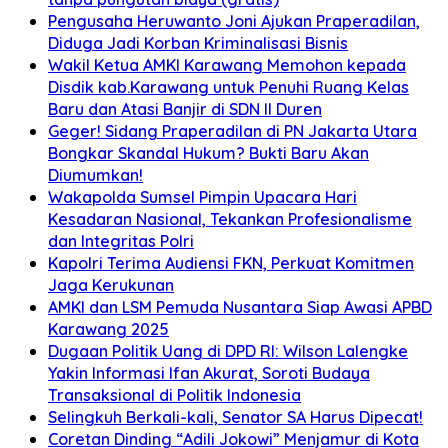
Pengusaha Heruwanto Joni Ajukan Praperadilan,
Diduga Jadi Korban Kriminalisasi Bisnis
Wakil Ketua AMKI Karawang Memohon kepada
Disdik kab.Karawang untuk Penuhi Ruang Kelas
Baru dan Atasi Banjir di SDN II Duren
Geger! Sidang Praperadilan di PN Jakarta Utara
Bongkar Skandal Hukum? Bukti Baru Akan
Diumumkan!
Wakapolda Sumsel Pimpin Upacara Hari
Kesadaran Nasional, Tekankan Profesionalisme
dan Integritas Polri
Kapolri Terima Audiensi FKN, Perkuat Komitmen
Jaga Kerukunan
AMKI dan LSM Pemuda Nusantara Siap Awasi APBD
Karawang 2025
Dugaan Politik Uang di DPD RI: Wilson Lalengke
Yakin Informasi Ifan Akurat, Soroti Budaya
Transaksional di Politik Indonesia
Selingkuh Berkali-kali, Senator SA Harus Dipecat!
Coretan Dinding “Adili Jokowi” Menjamur di Kota