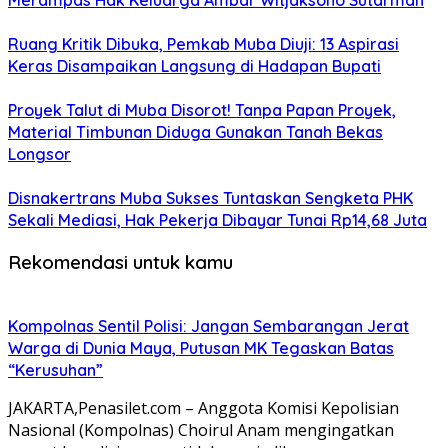
Merampas Hak Keluarga Ambar Witjaksono Sutarman
Ruang Kritik Dibuka, Pemkab Muba Diuji: 13 Aspirasi
Keras Disampaikan Langsung di Hadapan Bupati
Proyek Talut di Muba Disorot! Tanpa Papan Proyek,
Material Timbunan Diduga Gunakan Tanah Bekas
Longsor
Disnakertrans Muba Sukses Tuntaskan Sengketa PHK
Sekali Mediasi, Hak Pekerja Dibayar Tunai Rp14,68 Juta
Rekomendasi untuk kamu
Kompolnas Sentil Polisi: Jangan Sembarangan Jerat
Warga di Dunia Maya, Putusan MK Tegaskan Batas
“Kerusuhan”
JAKARTA,Penasilet.com – Anggota Komisi Kepolisian
Nasional (Kompolnas) Choirul Anam mengingatkan