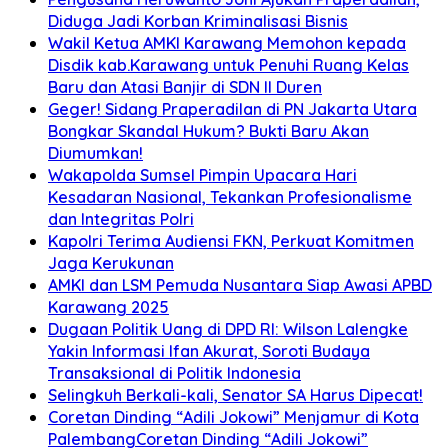
Diduga Jadi Korban Kriminalisasi Bisnis
Wakil Ketua AMKI Karawang Memohon kepada
Disdik kab.Karawang untuk Penuhi Ruang Kelas
Baru dan Atasi Banjir di SDN II Duren
Geger! Sidang Praperadilan di PN Jakarta Utara
Bongkar Skandal Hukum? Bukti Baru Akan
Diumumkan!
Wakapolda Sumsel Pimpin Upacara Hari
Kesadaran Nasional, Tekankan Profesionalisme
dan Integritas Polri
Kapolri Terima Audiensi FKN, Perkuat Komitmen
Jaga Kerukunan
AMKI dan LSM Pemuda Nusantara Siap Awasi APBD
Karawang 2025
Dugaan Politik Uang di DPD RI: Wilson Lalengke
Yakin Informasi Ifan Akurat, Soroti Budaya
Transaksional di Politik Indonesia
Selingkuh Berkali-kali, Senator SA Harus Dipecat!
Coretan Dinding “Adili Jokowi” Menjamur di Kota
PalembangCoretan Dinding “Adili Jokowi”