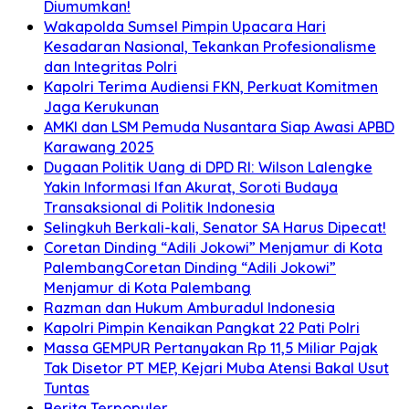
Diumumkan!
Wakapolda Sumsel Pimpin Upacara Hari
Kesadaran Nasional, Tekankan Profesionalisme
dan Integritas Polri
Kapolri Terima Audiensi FKN, Perkuat Komitmen
Jaga Kerukunan
AMKI dan LSM Pemuda Nusantara Siap Awasi APBD
Karawang 2025
Dugaan Politik Uang di DPD RI: Wilson Lalengke
Yakin Informasi Ifan Akurat, Soroti Budaya
Transaksional di Politik Indonesia
Selingkuh Berkali-kali, Senator SA Harus Dipecat!
Coretan Dinding “Adili Jokowi” Menjamur di Kota
PalembangCoretan Dinding “Adili Jokowi”
Menjamur di Kota Palembang
Razman dan Hukum Amburadul Indonesia
Kapolri Pimpin Kenaikan Pangkat 22 Pati Polri
Massa GEMPUR Pertanyakan Rp 11,5 Miliar Pajak
Tak Disetor PT MEP, Kejari Muba Atensi Bakal Usut
Tuntas
Berita Terpopuler