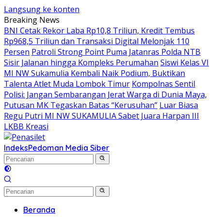
Langsung ke konten
Breaking News
BNI Cetak Rekor Laba Rp10,8 Triliun, Kredit Tembus
Rp968,5 Triliun dan Transaksi Digital Melonjak 110
Persen
Patroli Strong Point Puma Jatanras Polda NTB
Sisir Jalanan hingga Kompleks Perumahan
Siswi Kelas VI
MI NW Sukamulia Kembali Naik Podium, Buktikan
Talenta Atlet Muda Lombok Timur
Kompolnas Sentil
Polisi: Jangan Sembarangan Jerat Warga di Dunia Maya,
Putusan MK Tegaskan Batas “Kerusuhan”
Luar Biasa
Regu Putri MI NW SUKAMULIA Sabet Juara Harpan III
LKBB Kreasi
Indeks
Pedoman Media Siber
Beranda