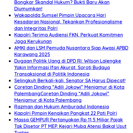
Bongkar Skandal Hukum? Bukti Baru Akan
Diumumkan!
Wakapolda Sumsel Pimpin Upacara Hari
Kesadaran Nasional, Tekankan Profesionalisme
dan Integritas Polri
Kapolri Terima Audiensi FKN, Perkuat Komitmen
Jaga Kerukunan
AMKI dan LSM Pemuda Nusantara Siap Awasi APBD
Karawang 2025
Dugaan Politik Uang di DPD RI: Wilson Lalengke
Yakin Informasi Ifan Akurat, Soroti Budaya
Transaksional di Politik Indonesia
Selingkuh Berkali-kali, Senator SA Harus Dipecat!
Coretan Dinding “Adili Jokowi” Menjamur di Kota
PalembangCoretan Dinding “Adili Jokowi”
Menjamur di Kota Palembang
Razman dan Hukum Amburadul Indonesia
Kapolri Pimpin Kenaikan Pangkat 22 Pati Polri
Massa GEMPUR Pertanyakan Rp 11,5 Miliar Pajak
Tak Disetor PT MEP, Kejari Muba Atensi Bakal Usut
Tuntas