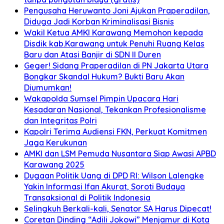
Pengusaha Heruwanto Joni Ajukan Praperadilan,
Diduga Jadi Korban Kriminalisasi Bisnis
Wakil Ketua AMKI Karawang Memohon kepada
Disdik kab.Karawang untuk Penuhi Ruang Kelas
Baru dan Atasi Banjir di SDN II Duren
Geger! Sidang Praperadilan di PN Jakarta Utara
Bongkar Skandal Hukum? Bukti Baru Akan
Diumumkan!
Wakapolda Sumsel Pimpin Upacara Hari
Kesadaran Nasional, Tekankan Profesionalisme
dan Integritas Polri
Kapolri Terima Audiensi FKN, Perkuat Komitmen
Jaga Kerukunan
AMKI dan LSM Pemuda Nusantara Siap Awasi APBD
Karawang 2025
Dugaan Politik Uang di DPD RI: Wilson Lalengke
Yakin Informasi Ifan Akurat, Soroti Budaya
Transaksional di Politik Indonesia
Selingkuh Berkali-kali, Senator SA Harus Dipecat!
Coretan Dinding “Adili Jokowi” Menjamur di Kota