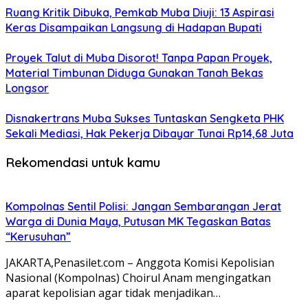
Ruang Kritik Dibuka, Pemkab Muba Diuji: 13 Aspirasi
Keras Disampaikan Langsung di Hadapan Bupati
Proyek Talut di Muba Disorot! Tanpa Papan Proyek,
Material Timbunan Diduga Gunakan Tanah Bekas
Longsor
Disnakertrans Muba Sukses Tuntaskan Sengketa PHK
Sekali Mediasi, Hak Pekerja Dibayar Tunai Rp14,68 Juta
Rekomendasi untuk kamu
Kompolnas Sentil Polisi: Jangan Sembarangan Jerat
Warga di Dunia Maya, Putusan MK Tegaskan Batas
“Kerusuhan”
JAKARTA,Penasilet.com – Anggota Komisi Kepolisian
Nasional (Kompolnas) Choirul Anam mengingatkan
aparat kepolisian agar tidak menjadikan…