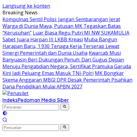
Langsung ke konten
Breaking News
Kompolnas Sentil Polisi: Jangan Sembarangan Jerat
Warga di Dunia Maya, Putusan MK Tegaskan Batas
“Kerusuhan”
Luar Biasa Regu Putri MI NW SUKAMULIA
Sabet Juara Harpan III LKBB Kreasi
Muba Bangun
Harapan Baru, 1.930 Tenaga Kerja Terserap Lewat
Sinergi Pemerintah dan Dunia Usaha
Kwarcab Musi
Banyuasin Beri Dukungan Penuh: Dari Gugus Depan
Menuju Pengabdian Negara, Sertifikat Pramuka Garuda
Kini Jadi Peluang Emas Masuk TNI-Polri
MK Bongkar
Skema Anggaran MBG! DPR Desak Pemerintah Pisahkan
Dana Pendidikan Mulai APBN 2027
Indeks
Pedoman Media Siber