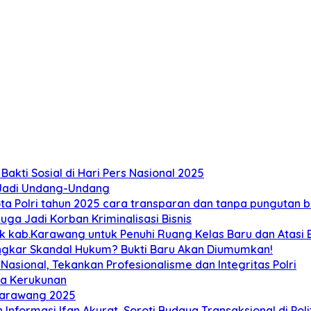
akti Sosial di Hari Pers Nasional 2025
 Jadi Undang-Undang
 Polri tahun 2025 cara transparan dan tanpa pungutan bi
ga Jadi Korban Kriminalisasi Bisnis
ab.Karawang untuk Penuhi Ruang Kelas Baru dan Atasi Ban
ongkar Skandal Hukum? Bukti Baru Akan Diumumkan!
sional, Tekankan Profesionalisme dan Integritas Polri
ga Kerukunan
Karawang 2025
 Informasi Ifan Akurat, Soroti Budaya Transaksional di Poli