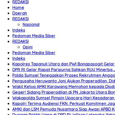
REDAKSI
Home
Daerah
REDAKSI
Nasional
Indeks
Pedoman Media Siber
REDAKSI
Opini
Pedoman Media Siber
Indeks
Kapolres Tapanuli Utara dan PWI Bonapasogit Gelar B
DPR RI Gelar Rapat Paripurna Sahkan RUU Minerba
Polda Sumsel Tenegaskan Proses Rekrutmen Anggota
Pengusaha Heruwanto Joni Ajukan Praperadilan, Didu
Wakil Ketua AMKI Karawang Memohon kepada Disdik k
Geger! Sidang Praperadilan di PN Jakarta Utara B
Wakapolda Sumsel Pimpin Upacara Hari Kesadaran Na
Kapolri Terima Audiensi FKN, Perkuat Komitmen Ja
AMKI dan LSM Pemuda Nusantara Siap Awasi APBD 
Dugaan Politik Uang di DPD RI: Wilson Lalengke Yakin