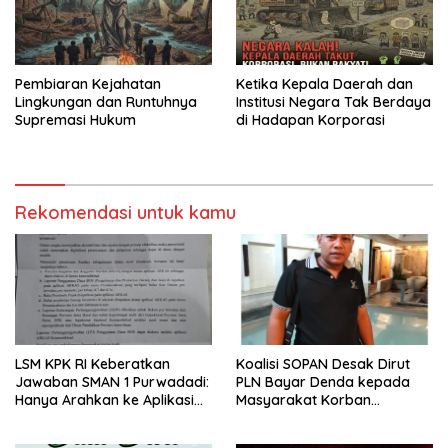
Pembiaran Kejahatan
Ketika Kepala Daerah dan
Lingkungan dan Runtuhnya
Institusi Negara Tak Berdaya
Supremasi Hukum
di Hadapan Korporasi
Rekomendasi untuk kamu
LSM KPK RI Keberatkan
Koalisi SOPAN Desak Dirut
Jawaban SMAN 1 Purwadadi:
PLN Bayar Denda kepada
Hanya Arahkan ke Aplikasi
Masyarakat Korban
ARKAS, Langgar UU
Pemadaman Listrik di Sumut
Keterbukaan Informasi