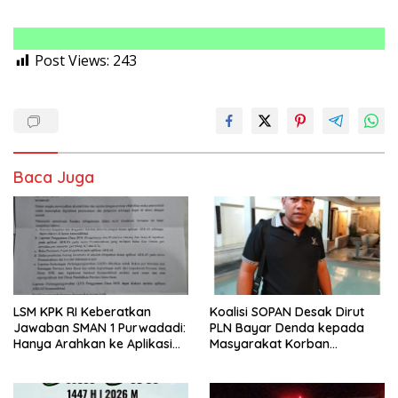
Post Views:
243
Baca Juga
LSM KPK RI Keberatkan
Koalisi SOPAN Desak Dirut
Jawaban SMAN 1 Purwadadi:
PLN Bayar Denda kepada
Hanya Arahkan ke Aplikasi
Masyarakat Korban
ARKAS, Langgar UU
Pemadaman Listrik di Sumut
Keterbukaan Informasi