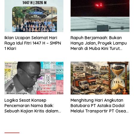
Iklan Ucapan Selamat Hari
Rapuh Berjamaah: Bukan
Raya Idul Fitri 1447 H – SMPN
Hanya Jalan, Proyek Lampu
1 Klari
Merah di Muba Kini Turut
Diduga Jadi Simbol “Kualitas
Rendah”!
Logika Sesat Konsep
Menghitung Hari Angkutan
Pencemaran Nama Baik:
Batubara PT Astaka Dodol
Sebuah Kajian Kritis dalam
Melalui Transportir PT Osean
Kasus Ijazah Jokowi
Melintas Jalan Umum di Musi
Banyuasin