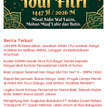
Berita Terkait
LSM KPK RI Keberatkan Jawaban SMAN 1 Purwadadi: Hanya
Arahkan ke Aplikasi ARKAS, Langgar UU Keterbukaan
Informasi
Koalisi SOPAN Desak Dirut PLN Bayar Denda kepada
Masyarakat Korban Pemadaman Listrik di Sumut
Iklan Ucapan Selamat Hari Raya Idul Fitri 1447 H – SMPN 1 Klari
Rapuh Berjamaah: Bukan Hanya Jalan, Proyek Lampu Merah
di Muba Kini Turut Diduga Jadi Simbol “Kualitas Rendah”!
Logika Sesat Konsep Pencemaran Nama Baik: Sebuah Kajian
Kritis dalam Kasus Ijazah Jokowi
Menghitung Hari Angkutan Batubara PT Astaka Dodol Melalui
Transportir PT Osean Melintas Jalan Umum di Musi Banyuasin