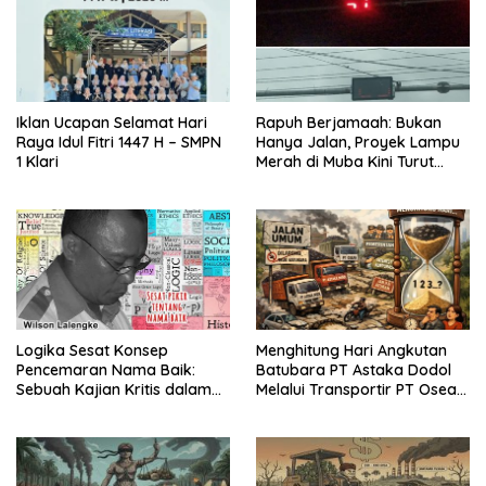
Iklan Ucapan Selamat Hari
Rapuh Berjamaah: Bukan
Raya Idul Fitri 1447 H – SMPN
Hanya Jalan, Proyek Lampu
1 Klari
Merah di Muba Kini Turut
Diduga Jadi Simbol “Kualitas
Rendah”!
Logika Sesat Konsep
Menghitung Hari Angkutan
Pencemaran Nama Baik:
Batubara PT Astaka Dodol
Sebuah Kajian Kritis dalam
Melalui Transportir PT Osean
Kasus Ijazah Jokowi
Melintas Jalan Umum di Musi
Banyuasin