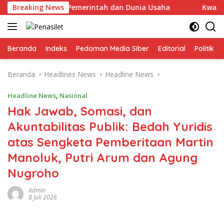
Langsung
 Sinergi Pemerintah dan Dunia Usaha
Breaking News
Kwarcab Musi Ban
ke
konten
Beranda
Indeks
Pedoman Media Siber
Editorial
Politik
Beranda
Headlines News
Headline News
Headline News
,
Nasional
Hak Jawab, Somasi, dan
Akuntabilitas Publik: Bedah Yuridis
atas Sengketa Pemberitaan Martin
Manoluk, Putri Arum dan Agung
Nugroho
Admin
8 Juli 2026