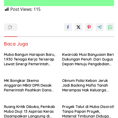
Post Views:
115
Baca Juga
Muba Bangun Harapan Baru,
Kwarcab Musi Banyuasin Beri
1.930 Tenaga Kerja Terserap
Dukungan Penuh: Dari Gugus
Lewat Sinergi Pemerintah
Depan Menuju Pengabdian
dan Dunia Usaha
Negara, Sertifikat Pramuka
Garuda Kini Jadi Peluang
Emas Masuk TNI-Polri
MK Bongkar Skema
Oknum Polisi Kebon Jeruk
Anggaran MBG! DPR Desak
Jadi Backing Mafia Tanah
Pemerintah Pisahkan Dana
Merampas Hak Keluarga
Pendidikan Mulai APBN 2027
Ambar Witjaksono Sutarman
Ruang Kritik Dibuka, Pemkab
Proyek Talut di Muba Disorot!
Muba Diuji: 13 Aspirasi Keras
Tanpa Papan Proyek,
Disampaikan Langsung di
Material Timbunan Diduga