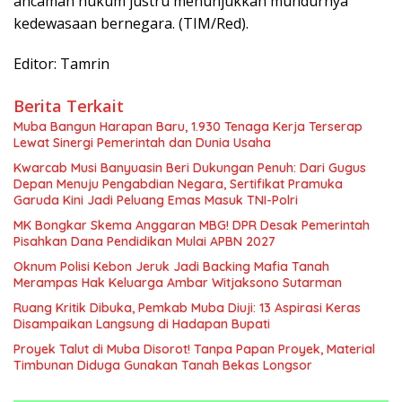
ancaman hukum justru menunjukkan mundurnya
kedewasaan bernegara. (TIM/Red).
Editor: Tamrin
Berita Terkait
Muba Bangun Harapan Baru, 1.930 Tenaga Kerja Terserap
Lewat Sinergi Pemerintah dan Dunia Usaha
Kwarcab Musi Banyuasin Beri Dukungan Penuh: Dari Gugus
Depan Menuju Pengabdian Negara, Sertifikat Pramuka
Garuda Kini Jadi Peluang Emas Masuk TNI-Polri
MK Bongkar Skema Anggaran MBG! DPR Desak Pemerintah
Pisahkan Dana Pendidikan Mulai APBN 2027
Oknum Polisi Kebon Jeruk Jadi Backing Mafia Tanah
Merampas Hak Keluarga Ambar Witjaksono Sutarman
Ruang Kritik Dibuka, Pemkab Muba Diuji: 13 Aspirasi Keras
Disampaikan Langsung di Hadapan Bupati
Proyek Talut di Muba Disorot! Tanpa Papan Proyek, Material
Timbunan Diduga Gunakan Tanah Bekas Longsor