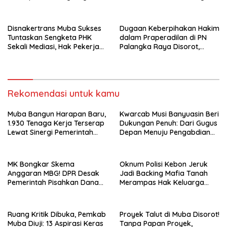
Hadapan Bupati
Gunakan Tanah Bekas
Longsor
Disnakertrans Muba Sukses
Dugaan Keberpihakan Hakim
Tuntaskan Sengketa PHK
dalam Praperadilan di PN
Sekali Mediasi, Hak Pekerja
Palangka Raya Disorot,
Dibayar Tunai Rp14,68 Juta
Kuasa Hukum Pertanyakan
Independensi Peradilan
Rekomendasi untuk kamu
Muba Bangun Harapan Baru,
Kwarcab Musi Banyuasin Beri
1.930 Tenaga Kerja Terserap
Dukungan Penuh: Dari Gugus
Lewat Sinergi Pemerintah
Depan Menuju Pengabdian
dan Dunia Usaha
Negara, Sertifikat Pramuka
Garuda Kini Jadi Peluang
Emas Masuk TNI-Polri
MK Bongkar Skema
Oknum Polisi Kebon Jeruk
Anggaran MBG! DPR Desak
Jadi Backing Mafia Tanah
Pemerintah Pisahkan Dana
Merampas Hak Keluarga
Pendidikan Mulai APBN 2027
Ambar Witjaksono Sutarman
Ruang Kritik Dibuka, Pemkab
Proyek Talut di Muba Disorot!
Muba Diuji: 13 Aspirasi Keras
Tanpa Papan Proyek,