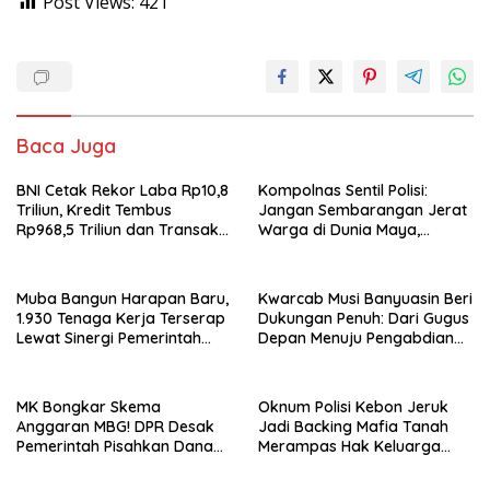
Post Views:
421
Baca Juga
BNI Cetak Rekor Laba Rp10,8
Kompolnas Sentil Polisi:
Triliun, Kredit Tembus
Jangan Sembarangan Jerat
Rp968,5 Triliun dan Transaksi
Warga di Dunia Maya,
Digital Melonjak 110 Persen
Putusan MK Tegaskan Batas
“Kerusuhan”
Muba Bangun Harapan Baru,
Kwarcab Musi Banyuasin Beri
1.930 Tenaga Kerja Terserap
Dukungan Penuh: Dari Gugus
Lewat Sinergi Pemerintah
Depan Menuju Pengabdian
dan Dunia Usaha
Negara, Sertifikat Pramuka
Garuda Kini Jadi Peluang
Emas Masuk TNI-Polri
MK Bongkar Skema
Oknum Polisi Kebon Jeruk
Anggaran MBG! DPR Desak
Jadi Backing Mafia Tanah
Pemerintah Pisahkan Dana
Merampas Hak Keluarga
Pendidikan Mulai APBN 2027
Ambar Witjaksono Sutarman