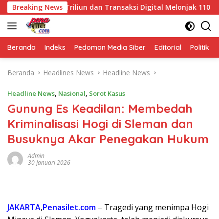
Langsung
Rp968,5 Triliun dan Transaksi Digital Melonjak 110 Persen
Breaking News
ke
konten
Beranda
Indeks
Pedoman Media Siber
Editorial
Politik
Beranda
Headlines News
Headline News
Headline News
,
Nasional
,
Sorot Kasus
Gunung Es Keadilan: Membedah
Kriminalisasi Hogi di Sleman dan
Busuknya Akar Penegakan Hukum
Admin
30 Januari 2026
JAKARTA
,
Penasilet.com
– Tragedi yang menimpa Hogi