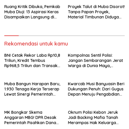
Ruang Kritik Dibuka, Pemkab
Proyek Talut di Muba Disorot!
Muba Diuji: 13 Aspirasi Keras
Tanpa Papan Proyek,
Disampaikan Langsung di
Material Timbunan Diduga
Hadapan Bupati
Gunakan Tanah Bekas
Longsor
Rekomendasi untuk kamu
BNI Cetak Rekor Laba Rp10,8
Kompolnas Sentil Polisi:
Triliun, Kredit Tembus
Jangan Sembarangan Jerat
Rp968,5 Triliun dan Transaksi
Warga di Dunia Maya,
Digital Melonjak 110 Persen
Putusan MK Tegaskan Batas
“Kerusuhan”
Muba Bangun Harapan Baru,
Kwarcab Musi Banyuasin Beri
1.930 Tenaga Kerja Terserap
Dukungan Penuh: Dari Gugus
Lewat Sinergi Pemerintah
Depan Menuju Pengabdian
dan Dunia Usaha
Negara, Sertifikat Pramuka
Garuda Kini Jadi Peluang
Emas Masuk TNI-Polri
MK Bongkar Skema
Oknum Polisi Kebon Jeruk
Anggaran MBG! DPR Desak
Jadi Backing Mafia Tanah
Pemerintah Pisahkan Dana
Merampas Hak Keluarga
Pendidikan Mulai APBN 2027
Ambar Witjaksono Sutarman