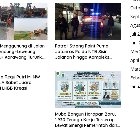
Okto
Sept
Agus
Juli 
Juni
Menggunung di Jalan
Patroli Strong Point Puma
Mei 
Blendung–Leweung
Jatanras Polda NTB Sisir
DLH Karawang Turunkan
Jalanan hingga Kompleks
Apri
 dan Armada
Perumahan
Mare
sa Regu Putri MI NW
Febr
IA Sabet Juara
Janu
I LKBB Kreasi
Muba Bangun Harapan Baru,
1.930 Tenaga Kerja Terserap
Lewat Sinergi Pemerintah dan
Dunia Usaha