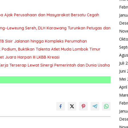
Febr
a Ajak Perusahaan dan Masyarakat Bersatu Cegah
Janu
Des
dung–Leweung Sereh, DLH Karawang Turunkan Petugas dan
Nov
Okto
NTB Sisir Jalanan hingga Kompleks Perumahan
Sept
k Podium, Buktikan Talenta Atlet Muda Lombok Timur
Agus
t Juara Harpan III LKBB Kreasi
Juli 
erja Terserap Lewat Sinergi Pemerintah dan Dunia Usaha
Juni
Mei 
Apri
Mare
Febr
Janu
Des
Nov