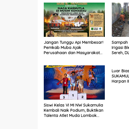
Jangan Tunggu Api Membesar!
Sampah 
Pemkab Muba Ajak
Irigasi 
Perusahaan dan Masyarakat
Sereh, 
Bersatu Cegah Karhutla di
Petugas
Musim Kemarau
Luar Bia
SUKAMUL
Harpan II
Siswi Kelas VI MI NW Sukamulia
Kembali Naik Podium, Buktikan
Talenta Atlet Muda Lombok
Timur