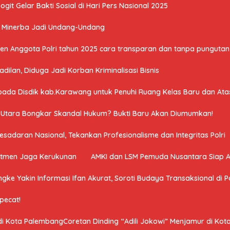
it Gelar Bakti Sosial di Hari Pers Nasional 2025
U Minerba Jadi Undang-Undang
n Anggota Polri tahun 2025 cara transparan dan tanpa pungutan 
ilan, Diduga Jadi Korban Kriminalisasi Bisnis
a Disdik kab.Karawang untuk Penuhi Ruang Kelas Baru dan Atasi 
a Utara Bongkar Skandal Hukum? Bukti Baru Akan Diumumkan!
adaran Nasional, Tekankan Profesionalisme dan Integritas Polri
mitmen Jaga Kerukunan
AMKI dan LSM Pemuda Nusantara Siap 
ngke Yakin Informasi Ifan Akurat, Soroti Budaya Transaksional di Po
ipecat!
 di Kota PalembangCoretan Dinding “Adili Jokowi” Menjamur di Ko