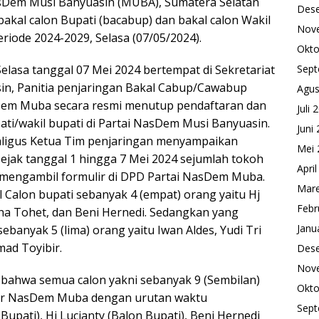
sDem Musi Banyuasin (MUBA), Sumatera Selatan
Des
kal calon Bupati (bacabup) dan bakal calon Wakil
Nov
riode 2024-2029, Selasa (07/05/2024).
Okto
Selasa tanggal 07 Mei 2024 bertempat di Sekretariat
Sept
in, Panitia penjaringan Bakal Cabup/Cawabup
Agus
Dem Muba secara resmi menutup pendaftaran dan
Juli 
ati/wakil bupati di Partai NasDem Musi Banyuasin.
Juni
kaligus Ketua Tim penjaringan menyampaikan
Mei 
ejak tanggal 1 hingga 7 Mei 2024 sejumlah tokoh
Apri
t mengambil formulir di DPD Partai NasDem Muba.
Mare
Calon bupati sebanyak 4 (empat) orang yaitu Hj
Febr
oha Tohet, dan Beni Hernedi. Sedangkan yang
Janu
ebanyak 5 (lima) orang yaitu Iwan Aldes, Yudi Tri
ad Toyibir.
Des
Nov
i bahwa semua calon yakni sebanyak 9 (Sembilan)
Okto
tor NasDem Muba dengan urutan waktu
Sept
Bupati), Hj Lucianty (Balon Bupati), Beni Hernedi