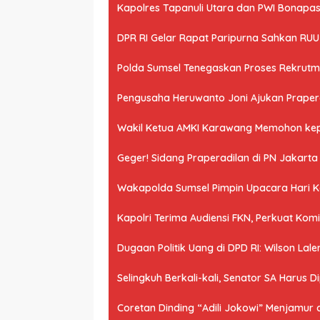
Kapolres Tapanuli Utara dan PWI Bonapasog
DPR RI Gelar Rapat Paripurna Sahkan RU
Polda Sumsel Tenegaskan Proses Rekrutme
Pengusaha Heruwanto Joni Ajukan Praperad
Wakil Ketua AMKI Karawang Memohon kepad
Geger! Sidang Praperadilan di PN Jakart
Wakapolda Sumsel Pimpin Upacara Hari Kes
Kapolri Terima Audiensi FKN, Perkuat Ko
Dugaan Politik Uang di DPD RI: Wilson Lale
Selingkuh Berkali-kali, Senator SA Harus D
Coretan Dinding “Adili Jokowi” Menjamur