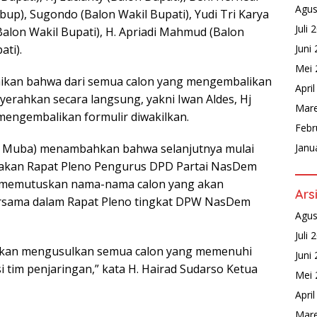
Agus
bup), Sugondo (Balon Wakil Bupati), Yudi Tri Karya
Juli 
Balon Wakil Bupati), H. Apriadi Mahmud (Balon
ti).
Juni
Mei 
ikan bahwa dari semua calon yang mengembalikan
Apri
yerahkan secara langsung, yakni Iwan Aldes, Hj
Mare
 mengembalikan formulir diwakilkan.
Febr
m Muba) menambahkan bahwa selanjutnya mulai
Janu
adakan Rapat Pleno Pengurus DPD Partai NasDem
n memutuskan nama-nama calon yang akan
Ars
ersama dalam Rapat Pleno tingkat DPW NasDem
Agus
Juli 
kan mengusulkan semua calon yang memenuhi
Juni
i tim penjaringan,” kata H. Hairad Sudarso Ketua
Mei 
Apri
Mare