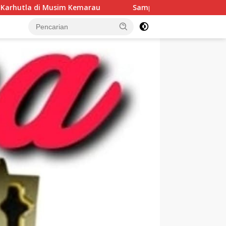
au
Sampah Menggunung di Jalan Irigasi Blendung–Lew