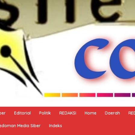
ber
Editorial
Politik
REDAKSI
Home
Daerah
RE
edoman Media Siber
Indeks