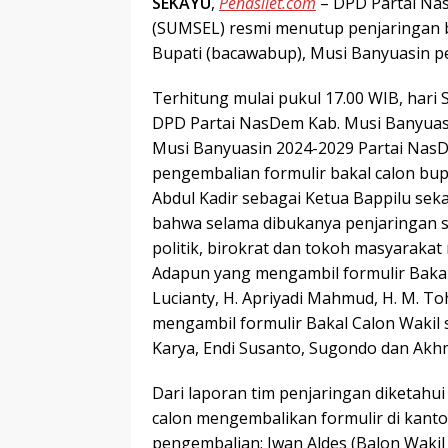
SEKAYU
,
Penasilet.com
– DPD Partai Na
(SUMSEL) resmi menutup penjaringan ba
Bupati (bacawabup), Musi Banyuasin pe
Terhitung mulai pukul 17.00 WIB, hari 
DPD Partai NasDem Kab. Musi Banyuas
Musi Banyuasin 2024-2029 Partai Nas
pengembalian formulir bakal calon bup
Abdul Kadir sebagai Ketua Bappilu se
bahwa selama dibukanya penjaringan s
politik, birokrat dan tokoh masyaraka
Adapun yang mengambil formulir Bakal 
Lucianty, H. Apriyadi Mahmud, H. M. T
mengambil formulir Bakal Calon Wakil s
Karya, Endi Susanto, Sugondo dan Akhm
Dari laporan tim penjaringan diketahu
calon mengembalikan formulir di kan
pengembalian: Iwan Aldes (Balon Wakil 