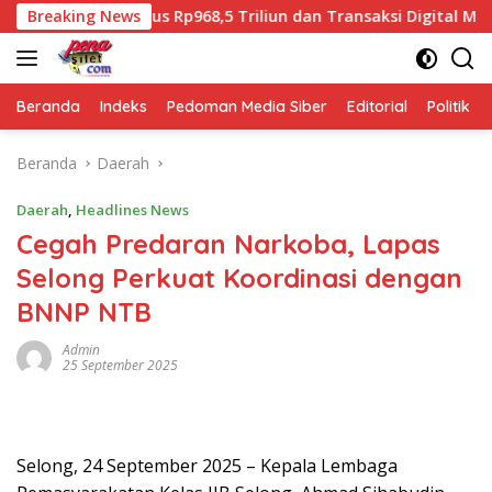
Langsung
n, Kredit Tembus Rp968,5 Triliun dan Transaksi Digital Melonjak
Breaking News
ke
konten
Beranda
Indeks
Pedoman Media Siber
Editorial
Politik
Beranda
Daerah
Daerah
,
Headlines News
Cegah Predaran Narkoba, Lapas
Selong Perkuat Koordinasi dengan
BNNP NTB
Admin
25 September 2025
Selong, 24 September 2025 – Kepala Lembaga