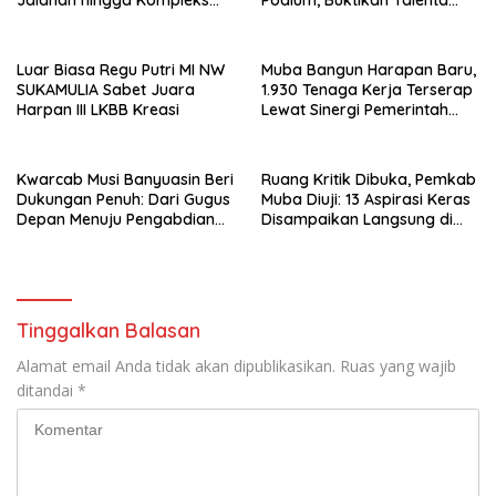
Jalanan hingga Kompleks
Podium, Buktikan Talenta
Perumahan
Atlet Muda Lombok Timur
Luar Biasa Regu Putri MI NW
Muba Bangun Harapan Baru,
SUKAMULIA Sabet Juara
1.930 Tenaga Kerja Terserap
Harpan III LKBB Kreasi
Lewat Sinergi Pemerintah
dan Dunia Usaha
Kwarcab Musi Banyuasin Beri
Ruang Kritik Dibuka, Pemkab
Dukungan Penuh: Dari Gugus
Muba Diuji: 13 Aspirasi Keras
Depan Menuju Pengabdian
Disampaikan Langsung di
Negara, Sertifikat Pramuka
Hadapan Bupati
Garuda Kini Jadi Peluang
Emas Masuk TNI-Polri
Tinggalkan Balasan
Alamat email Anda tidak akan dipublikasikan.
Ruas yang wajib
ditandai
*