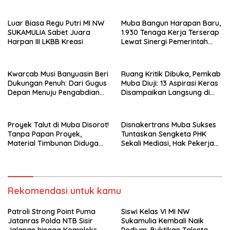
Perumahan
Atlet Muda Lombok Timur
Luar Biasa Regu Putri MI NW
Muba Bangun Harapan Baru,
SUKAMULIA Sabet Juara
1.930 Tenaga Kerja Terserap
Harpan III LKBB Kreasi
Lewat Sinergi Pemerintah
dan Dunia Usaha
Kwarcab Musi Banyuasin Beri
Ruang Kritik Dibuka, Pemkab
Dukungan Penuh: Dari Gugus
Muba Diuji: 13 Aspirasi Keras
Depan Menuju Pengabdian
Disampaikan Langsung di
Negara, Sertifikat Pramuka
Hadapan Bupati
Garuda Kini Jadi Peluang
Emas Masuk TNI-Polri
Proyek Talut di Muba Disorot!
Disnakertrans Muba Sukses
Tanpa Papan Proyek,
Tuntaskan Sengketa PHK
Material Timbunan Diduga
Sekali Mediasi, Hak Pekerja
Gunakan Tanah Bekas
Dibayar Tunai Rp14,68 Juta
Longsor
Rekomendasi untuk kamu
Patroli Strong Point Puma
Siswi Kelas VI MI NW
Jatanras Polda NTB Sisir
Sukamulia Kembali Naik