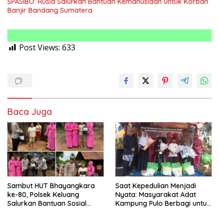
SPASIBO: Rusia Salurkan Bantuan Kemanusiaan untuk Korban
Banjir Bandang Sumatera
Post Views:
633
Baca Juga
Sambut HUT Bhayangkara
Saat Kepedulian Menjadi
ke-80, Polsek Keluang
Nyata: Masyarakat Adat
Salurkan Bantuan Sosial
Kampung Pulo Berbagi untuk
Door to Door kepada Warga
113 Yatim, Duafa, dan Difabel