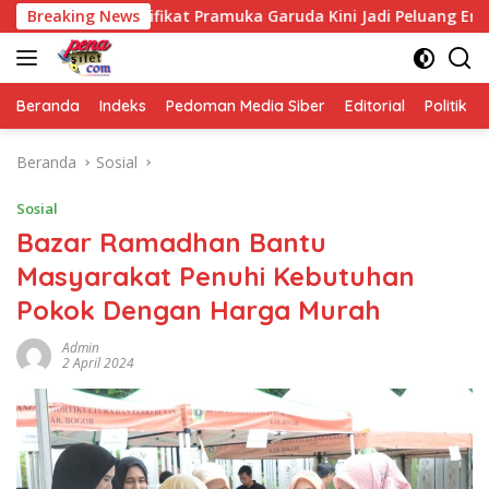
Langsung
a, Sertifikat Pramuka Garuda Kini Jadi Peluang Emas Masuk T
Breaking News
ke
konten
Beranda
Indeks
Pedoman Media Siber
Editorial
Politik
Beranda
Sosial
Sosial
Bazar Ramadhan Bantu
Masyarakat Penuhi Kebutuhan
Pokok Dengan Harga Murah
Admin
2 April 2024