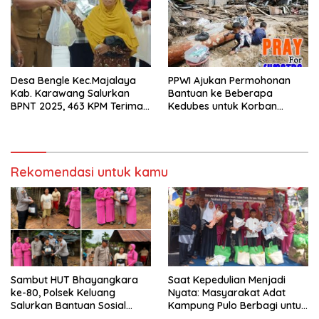
Desa Bengle Kec.Majalaya
PPWI Ajukan Permohonan
Kab. Karawang Salurkan
Bantuan ke Beberapa
BPNT 2025, 463 KPM Terima
Kedubes untuk Korban
Beras dan Minyak Goreng
Bencana Sumatera
Rekomendasi untuk kamu
Sambut HUT Bhayangkara
Saat Kepedulian Menjadi
ke-80, Polsek Keluang
Nyata: Masyarakat Adat
Salurkan Bantuan Sosial
Kampung Pulo Berbagi untuk
Door to Door kepada Warga
113 Yatim, Duafa, dan Difabel