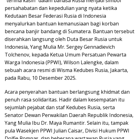
“terima kasih” dalam bahasa Rusia menjadi simbol
persahabatan dan kepedulian yang nyata ketika
Kedutaan Besar Federasi Rusia di Indonesia
menyalurkan bantuan kemanusiaan bagi korban
bencana banjir bandang di Sumatera. Bantuan tersebut
diserahkan langsung oleh Duta Besar Rusia untuk
Indonesia, Yang Mulia Mr. Sergey Gennadievich
Tolchenov, kepada Ketua Umum Persatuan Pewarta
Warga Indonesia (PPWI), Wilson Lalengke, dalam
sebuah acara resmi di Wisma Kedubes Rusia, Jakarta,
pada Rabu, 10 Desember 2025.
Acara penyerahan bantuan berlangsung khidmat dan
penuh rasa solidaritas. Hadir dalam kesempatan itu
sejumlah pejabat dan staf Kedubes Rusia, serta
Senator Dewan Perwakilan Daerah Republik Indonesia,
Yang Mulia Ibu Dr. Maya Rumantir. Selain itu, tampak
pula Wasekjen PPWI Julian Caisar, Divisi Hukum PPWI
Dolfie Rompas, dan beberapa wartawan Rusia yang