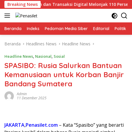
Langsung
8,5 Triliun dan Transaksi Digital Melonjak 110 Persen
Breaking News
P
ke
konten
Beranda
Indeks
Pedoman Media Siber
Editorial
Politik
Beranda
Headlines News
Headline News
Headline News
,
Nasional
,
Sosial
SPASIBO: Rusia Salurkan Bantuan
Kemanusiaan untuk Korban Banjir
Bandang Sumatera
Admin
11 Desember 2025
JAKARTA
,
Penasilet.com
– Kata “Spasibo” yang berarti