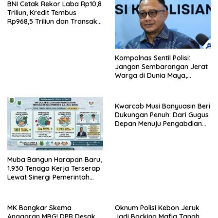
BNI Cetak Rekor Laba Rp10,8
Triliun, Kredit Tembus
Rp968,5 Triliun dan Transaksi
Digital Melonjak 110 Persen
Kompolnas Sentil Polisi:
Jangan Sembarangan Jerat
Warga di Dunia Maya,
Putusan MK Tegaskan Batas
“Kerusuhan”
Kwarcab Musi Banyuasin Beri
Dukungan Penuh: Dari Gugus
Depan Menuju Pengabdian
Negara, Sertifikat Pramuka
Garuda Kini Jadi Peluang
Emas Masuk TNI-Polri
Muba Bangun Harapan Baru,
1.930 Tenaga Kerja Terserap
Lewat Sinergi Pemerintah
dan Dunia Usaha
MK Bongkar Skema
Oknum Polisi Kebon Jeruk
Anggaran MBG! DPR Desak
Jadi Backing Mafia Tanah