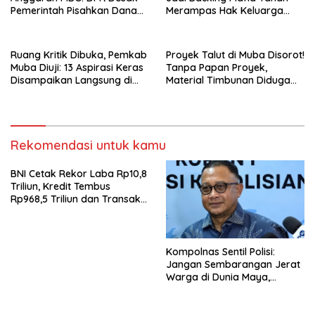
Pemerintah Pisahkan Dana
Merampas Hak Keluarga
Pendidikan Mulai APBN 2027
Ambar Witjaksono Sutarman
Ruang Kritik Dibuka, Pemkab
Proyek Talut di Muba Disorot!
Muba Diuji: 13 Aspirasi Keras
Tanpa Papan Proyek,
Disampaikan Langsung di
Material Timbunan Diduga
Hadapan Bupati
Gunakan Tanah Bekas
Longsor
Rekomendasi untuk kamu
BNI Cetak Rekor Laba Rp10,8
Triliun, Kredit Tembus
Rp968,5 Triliun dan Transaksi
Digital Melonjak 110 Persen
Kompolnas Sentil Polisi:
Jangan Sembarangan Jerat
Warga di Dunia Maya,
Putusan MK Tegaskan Batas
“Kerusuhan”