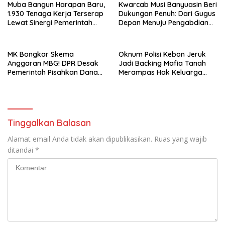
Muba Bangun Harapan Baru,
Kwarcab Musi Banyuasin Beri
1.930 Tenaga Kerja Terserap
Dukungan Penuh: Dari Gugus
Lewat Sinergi Pemerintah
Depan Menuju Pengabdian
dan Dunia Usaha
Negara, Sertifikat Pramuka
Garuda Kini Jadi Peluang
Emas Masuk TNI-Polri
MK Bongkar Skema
Oknum Polisi Kebon Jeruk
Anggaran MBG! DPR Desak
Jadi Backing Mafia Tanah
Pemerintah Pisahkan Dana
Merampas Hak Keluarga
Pendidikan Mulai APBN 2027
Ambar Witjaksono Sutarman
Tinggalkan Balasan
Alamat email Anda tidak akan dipublikasikan.
Ruas yang wajib
ditandai
*