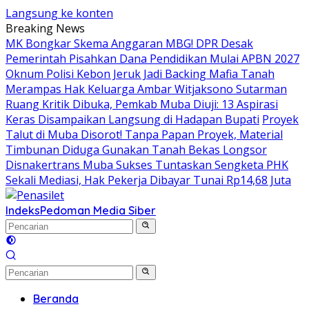
Langsung ke konten
Breaking News
MK Bongkar Skema Anggaran MBG! DPR Desak
Pemerintah Pisahkan Dana Pendidikan Mulai APBN 2027
Oknum Polisi Kebon Jeruk Jadi Backing Mafia Tanah
Merampas Hak Keluarga Ambar Witjaksono Sutarman
Ruang Kritik Dibuka, Pemkab Muba Diuji: 13 Aspirasi
Keras Disampaikan Langsung di Hadapan Bupati
Proyek
Talut di Muba Disorot! Tanpa Papan Proyek, Material
Timbunan Diduga Gunakan Tanah Bekas Longsor
Disnakertrans Muba Sukses Tuntaskan Sengketa PHK
Sekali Mediasi, Hak Pekerja Dibayar Tunai Rp14,68 Juta
Indeks
Pedoman Media Siber
Beranda