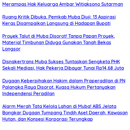
Merampas Hak Keluarga Ambar Witjaksono Sutarman
Ruang Kritik Dibuka, Pemkab Muba Diuji: 13 Aspirasi
Keras Disampaikan Langsung di Hadapan Bupati
Proyek Talut di Muba Disorot! Tanpa Papan Proyek,
Material Timbunan Diduga Gunakan Tanah Bekas
Longsor
Disnakertrans Muba Sukses Tuntaskan Sengketa PHK
Sekali Mediasi, Hak Pekerja Dibayar Tunai Rp14,68 Juta
Dugaan Keberpihakan Hakim dalam Praperadilan di PN
Palangka Raya Disorot, Kuasa Hukum Pertanyakan
Independensi Peradilan
Alarm Merah Tata Kelola Lahan di Muba! ABS Jelata
Bongkar Dugaan Tumpang Tindih Aset Daerah, Kawasan
Hutan, dan Konsesi Korporasi Terungkap