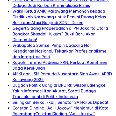
Diduga Jadi Korban Kriminalisasi Bisnis
Wakil Ketua AMKI Karawang Memohon kepada
Disdik kab.Karawang untuk Penuhi Ruang Kelas
Baru dan Atasi Banjir di SDN II Duren
Geger! Sidang Praperadilan di PN Jakarta Utara
Bongkar Skandal Hukum? Bukti Baru Akan
Diumumkan!
Wakapolda Sumsel Pimpin Upacara Hari
Kesadaran Nasional, Tekankan Profesionalisme
dan Integritas Polri
Kapolri Terima Audiensi FKN, Perkuat Komitmen
Jaga Kerukunan
AMKI dan LSM Pemuda Nusantara Siap Awasi APBD
Karawang 2025
Dugaan Politik Uang di DPD RI: Wilson Lalengke
Yakin Informasi Ifan Akurat, Soroti Budaya
Transaksional di Politik Indonesia
Selingkuh Berkali-kali, Senator SA Harus Dipecat!
Coretan Dinding “Adili Jokowi” Menjamur di Kota
PalembangCoretan Dinding “Adili Jokowi”