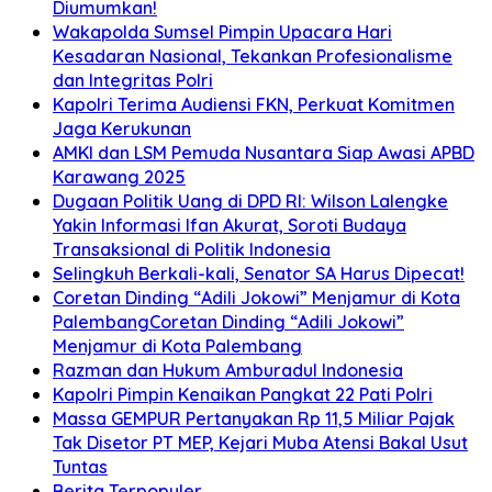
Diumumkan!
Wakapolda Sumsel Pimpin Upacara Hari
Kesadaran Nasional, Tekankan Profesionalisme
dan Integritas Polri
Kapolri Terima Audiensi FKN, Perkuat Komitmen
Jaga Kerukunan
AMKI dan LSM Pemuda Nusantara Siap Awasi APBD
Karawang 2025
Dugaan Politik Uang di DPD RI: Wilson Lalengke
Yakin Informasi Ifan Akurat, Soroti Budaya
Transaksional di Politik Indonesia
Selingkuh Berkali-kali, Senator SA Harus Dipecat!
Coretan Dinding “Adili Jokowi” Menjamur di Kota
PalembangCoretan Dinding “Adili Jokowi”
Menjamur di Kota Palembang
Razman dan Hukum Amburadul Indonesia
Kapolri Pimpin Kenaikan Pangkat 22 Pati Polri
Massa GEMPUR Pertanyakan Rp 11,5 Miliar Pajak
Tak Disetor PT MEP, Kejari Muba Atensi Bakal Usut
Tuntas
Berita Terpopuler