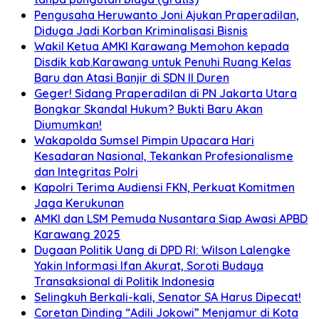
Pengusaha Heruwanto Joni Ajukan Praperadilan,
Diduga Jadi Korban Kriminalisasi Bisnis
Wakil Ketua AMKI Karawang Memohon kepada
Disdik kab.Karawang untuk Penuhi Ruang Kelas
Baru dan Atasi Banjir di SDN II Duren
Geger! Sidang Praperadilan di PN Jakarta Utara
Bongkar Skandal Hukum? Bukti Baru Akan
Diumumkan!
Wakapolda Sumsel Pimpin Upacara Hari
Kesadaran Nasional, Tekankan Profesionalisme
dan Integritas Polri
Kapolri Terima Audiensi FKN, Perkuat Komitmen
Jaga Kerukunan
AMKI dan LSM Pemuda Nusantara Siap Awasi APBD
Karawang 2025
Dugaan Politik Uang di DPD RI: Wilson Lalengke
Yakin Informasi Ifan Akurat, Soroti Budaya
Transaksional di Politik Indonesia
Selingkuh Berkali-kali, Senator SA Harus Dipecat!
Coretan Dinding “Adili Jokowi” Menjamur di Kota