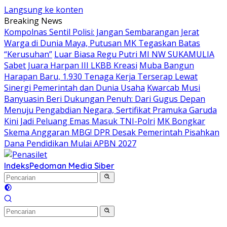
Langsung ke konten
Breaking News
Kompolnas Sentil Polisi: Jangan Sembarangan Jerat
Warga di Dunia Maya, Putusan MK Tegaskan Batas
“Kerusuhan”
Luar Biasa Regu Putri MI NW SUKAMULIA
Sabet Juara Harpan III LKBB Kreasi
Muba Bangun
Harapan Baru, 1.930 Tenaga Kerja Terserap Lewat
Sinergi Pemerintah dan Dunia Usaha
Kwarcab Musi
Banyuasin Beri Dukungan Penuh: Dari Gugus Depan
Menuju Pengabdian Negara, Sertifikat Pramuka Garuda
Kini Jadi Peluang Emas Masuk TNI-Polri
MK Bongkar
Skema Anggaran MBG! DPR Desak Pemerintah Pisahkan
Dana Pendidikan Mulai APBN 2027
Indeks
Pedoman Media Siber