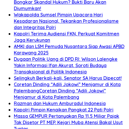
Bongkar Skandal Hukum? Bukti Baru Akan
Diumumkan!
Wakapolda Sumsel Pimpin Upacara Hari
Kesadaran Nasional, Tekankan Profesionalisme
dan Integritas Polri
Kapolri Terima Audiensi FKN, Perkuat Komitmen
Jaga Kerukunan
AMKI dan LSM Pemuda Nusantara Siap Awasi APBD
Karawang 2025
Dugaan Politik Uang di DPD RI: Wilson Lalengke
Yakin Informasi Ifan Akurat, Soroti Budaya
Transaksional di Politik Indonesia
Selingkuh Berkali-kali, Senator SA Harus Dipecat!
Coretan Dinding “Adili Jokowi” Menjamur di Kota
PalembangCoretan Dinding “Adili Jokowi”
Menjamur di Kota Palembang
Razman dan Hukum Amburadul Indonesia
Kapolri Pimpin Kenaikan Pangkat 22 Pati Polri
Massa GEMPUR Pertanyakan Rp 11,5 Miliar Pajak
Tak Disetor PT MEP, Kejari Muba Atensi Bakal Usut
Tuntas