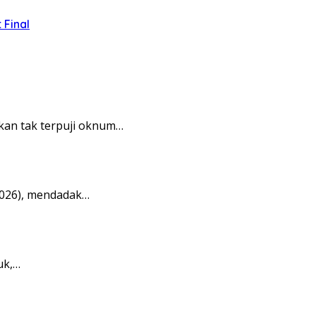
 Final
kan tak terpuji oknum…
2026), mendadak…
uk,…