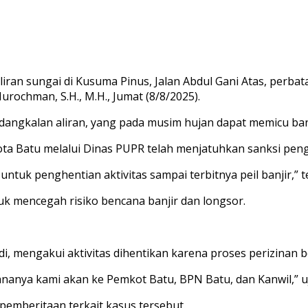
ran sungai di Kusuma Pinus, Jalan Abdul Gani Atas, perba
rochman, S.H., M.H., Jumat (8/8/2025).
angkalan aliran, yang pada musim hujan dapat memicu banj
a Batu melalui Dinas PUPR telah menjatuhkan sanksi pengh
untuk penghentian aktivitas sampai terbitnya peil banjir,
tuk mencegah risiko bencana banjir dan longsor.
, mengakui aktivitas dihentikan karena proses perizinan 
cananya kami akan ke Pemkot Batu, BPN Batu, dan Kanwil,” u
emberitaan terkait kasus tersebut.