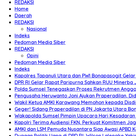
REDAKSI
Home
Daerah
REDAKSI
Nasional
Indeks
Pedoman Media Siber
REDAKSI
Opini
Pedoman Media Siber
Indeks
Kapolres Tapanuli Utara dan PWI Bonapasogit Gelar B
DPR RI Gelar Rapat Paripurna Sahkan RUU Minerba
Polda Sumsel Tenegaskan Proses Rekrutmen Anggota
Pengusaha Heruwanto Joni Ajukan Praperadilan, Didu
Wakil Ketua AMKI Karawang Memohon kepada Disdik k
Geger! Sidang Praperadilan di PN Jakarta Utara B
Wakapolda Sumsel Pimpin Upacara Hari Kesadaran Na
Kapolri Terima Audiensi FKN, Perkuat Komitmen Ja
AMKI dan LSM Pemuda Nusantara Siap Awasi APBD 
Dugaan Politik Uang di DPD RI: Wilson Lalengke Yakin