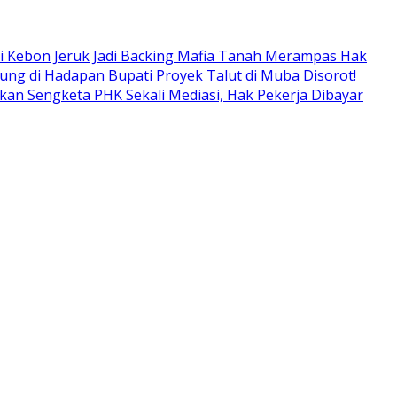
i Kebon Jeruk Jadi Backing Mafia Tanah Merampas Hak
sung di Hadapan Bupati
Proyek Talut di Muba Disorot!
an Sengketa PHK Sekali Mediasi, Hak Pekerja Dibayar