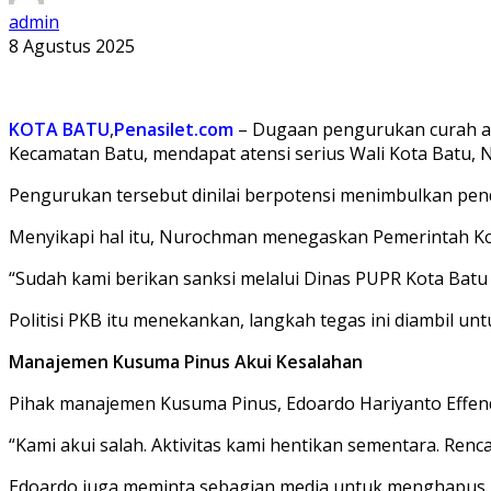
admin
8 Agustus 2025
KOTA BATU
,
Penasilet.com
– Dugaan pengurukan curah ali
Kecamatan Batu, mendapat atensi serius Wali Kota Batu, Nu
Pengurukan tersebut dinilai berpotensi menimbulkan pend
Menyikapi hal itu, Nurochman menegaskan Pemerintah Kot
“Sudah kami berikan sanksi melalui Dinas PUPR Kota Batu 
Politisi PKB itu menekankan, langkah tegas ini diambil un
Manajemen Kusuma Pinus Akui Kesalahan
Pihak manajemen Kusuma Pinus, Edoardo Hariyanto Effendi
“Kami akui salah. Aktivitas kami hentikan sementara. Ren
Edoardo juga meminta sebagian media untuk menghapus p