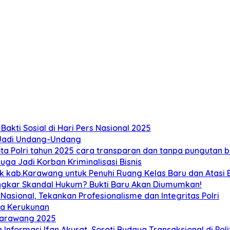
akti Sosial di Hari Pers Nasional 2025
 Jadi Undang-Undang
 Polri tahun 2025 cara transparan dan tanpa pungutan bi
ga Jadi Korban Kriminalisasi Bisnis
ab.Karawang untuk Penuhi Ruang Kelas Baru dan Atasi Ban
ongkar Skandal Hukum? Bukti Baru Akan Diumumkan!
sional, Tekankan Profesionalisme dan Integritas Polri
ga Kerukunan
Karawang 2025
 Informasi Ifan Akurat, Soroti Budaya Transaksional di Poli