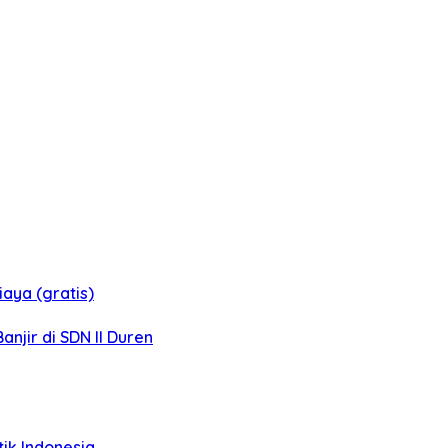
aya (gratis)
jir di SDN II Duren
tik Indonesia