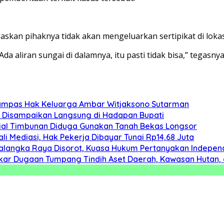
askan pihaknya tidak akan mengeluarkan sertipikat di lokas
aliran sungai di dalamnya, itu pasti tidak bisa,” tegasnya.
rampas Hak Keluarga Ambar Witjaksono Sutarman
as Disampaikan Langsung di Hadapan Bupati
erial Timbunan Diduga Gunakan Tanah Bekas Longsor
i Mediasi, Hak Pekerja Dibayar Tunai Rp14,68 Juta
alangka Raya Disorot, Kuasa Hukum Pertanyakan Independ
gkar Dugaan Tumpang Tindih Aset Daerah, Kawasan Hutan,