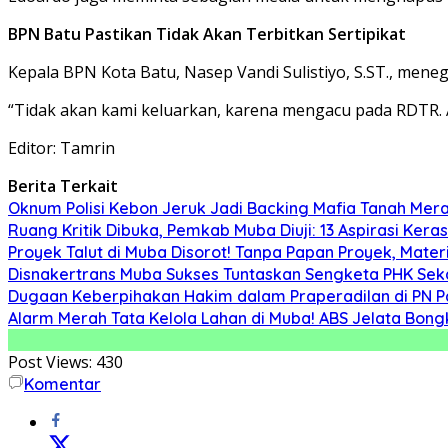
BPN Batu Pastikan Tidak Akan Terbitkan Sertipikat
Kepala BPN Kota Batu, Nasep Vandi Sulistiyo, S.ST., meneg
“Tidak akan kami keluarkan, karena mengacu pada RDTR. Ada 
Editor: Tamrin
Berita Terkait
Oknum Polisi Kebon Jeruk Jadi Backing Mafia Tanah Me
Ruang Kritik Dibuka, Pemkab Muba Diuji: 13 Aspirasi Ker
Proyek Talut di Muba Disorot! Tanpa Papan Proyek, Mat
Disnakertrans Muba Sukses Tuntaskan Sengketa PHK Sekal
Dugaan Keberpihakan Hakim dalam Praperadilan di PN P
Alarm Merah Tata Kelola Lahan di Muba! ABS Jelata Bon
Post Views:
430
Komentar