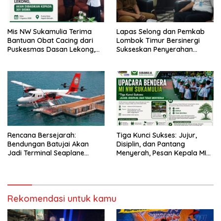
Mis NW Sukamulia Terima
Lapas Selong dan Pemkab
Bantuan Obat Cacing dari
Lombok Timur Bersinergi
Puskesmas Dasan Lekong,
Sukseskan Penyerahan
Akan Dibagikan kepada 301
Remisi Umum Tahun 2026
Siswa
Rencana Bersejarah:
Tiga Kunci Sukses: Jujur,
Bendungan Batujai Akan
Disiplin, dan Pantang
Jadi Terminal Seaplane
Menyerah, Pesan Kepala MI
Pertama di Indonesia
NW Sukamulia pada
Upacara Bendera
Rekomendasi untuk kamu