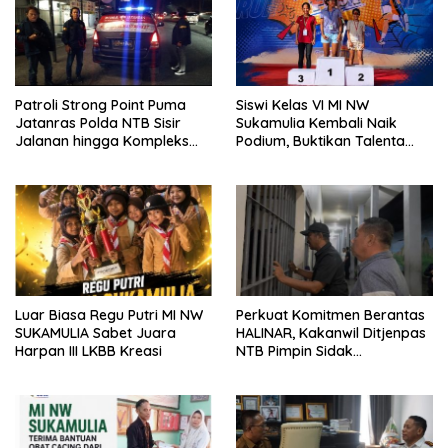
Patroli Strong Point Puma
Siswi Kelas VI MI NW
Jatanras Polda NTB Sisir
Sukamulia Kembali Naik
Jalanan hingga Kompleks
Podium, Buktikan Talenta
Perumahan
Atlet Muda Lombok Timur
Luar Biasa Regu Putri MI NW
Perkuat Komitmen Berantas
SUKAMULIA Sabet Juara
HALINAR, Kakanwil Ditjenpas
Harpan III LKBB Kreasi
NTB Pimpin Sidak
Penggeledahan dan Tes
Urine di Lapas Selong