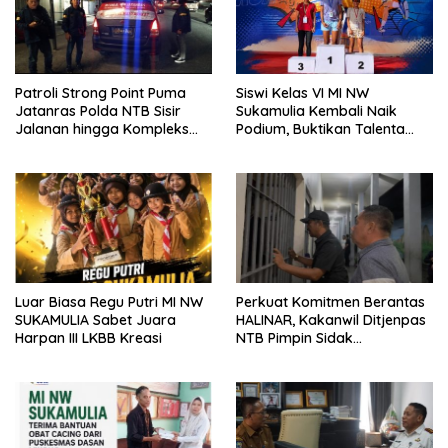
Patroli Strong Point Puma
Siswi Kelas VI MI NW
Jatanras Polda NTB Sisir
Sukamulia Kembali Naik
Jalanan hingga Kompleks
Podium, Buktikan Talenta
Perumahan
Atlet Muda Lombok Timur
Luar Biasa Regu Putri MI NW
Perkuat Komitmen Berantas
SUKAMULIA Sabet Juara
HALINAR, Kakanwil Ditjenpas
Harpan III LKBB Kreasi
NTB Pimpin Sidak
Penggeledahan dan Tes
Urine di Lapas Selong