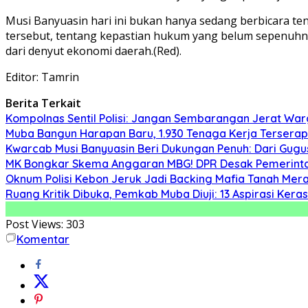
Musi Banyuasin hari ini bukan hanya sedang berbicara te
tersebut, tentang kepastian hukum yang belum sepenuhny
dari denyut ekonomi daerah.(Red).
Editor: Tamrin
Berita Terkait
Kompolnas Sentil Polisi: Jangan Sembarangan Jerat War
Muba Bangun Harapan Baru, 1.930 Tenaga Kerja Terserap
Kwarcab Musi Banyuasin Beri Dukungan Penuh: Dari Gugu
MK Bongkar Skema Anggaran MBG! DPR Desak Pemerintah
Oknum Polisi Kebon Jeruk Jadi Backing Mafia Tanah Me
Ruang Kritik Dibuka, Pemkab Muba Diuji: 13 Aspirasi Ker
Post Views:
303
Komentar