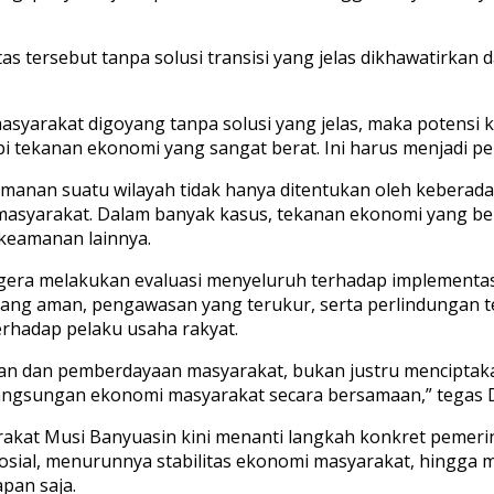
tas tersebut tanpa solusi transisi yang jelas dikhawatirk
masyarakat digoyang tanpa solusi yang jelas, maka potensi
tekanan ekonomi yang sangat berat. Ini harus menjadi per
amanan suatu wilayah tidak hanya ditentukan oleh keberad
yarakat. Dalam banyak kasus, tekanan ekonomi yang ber
n keamanan lainnya.
gera melakukan evaluasi menyeluruh terhadap implementasi
ng aman, pengawasan yang terukur, serta perlindungan te
rhadap pelaku usaha rakyat.
ngan dan pemberdayaan masyarakat, bukan justru mencipta
langsungan ekonomi masyarakat secara bersamaan,” tegas 
kat Musi Banyuasin kini menanti langkah konkret pemerinta
osial, menurunnya stabilitas ekonomi masyarakat, hingga m
apan saja.