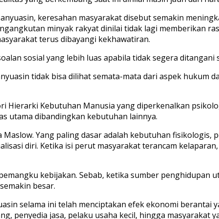
i Banyuasin, keresahan masyarakat disebut semakin meningk
 pengangkutan minyak rakyat dinilai tidak lagi memberikan r
masyarakat terus dibayangi kekhawatiran.
oalan sosial yang lebih luas apabila tidak segera ditangan
yuasin tidak bisa dilihat semata-mata dari aspek hukum d
ori Hierarki Kebutuhan Manusia yang diperkenalkan psiko
tas utama dibandingkan kebutuhan lainnya.
 Maslow. Yang paling dasar adalah kebutuhan fisikologis, 
lisasi diri. Ketika isi perut masyarakat terancam kelapar
 pemangku kebijakan. Sebab, ketika sumber penghidupan uta
 semakin besar.
uasin selama ini telah menciptakan efek ekonomi berantai 
ang, penyedia jasa, pelaku usaha kecil, hingga masyarakat