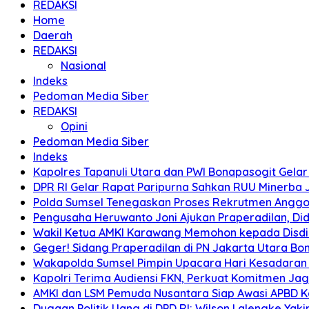
REDAKSI
Home
Daerah
REDAKSI
Nasional
Indeks
Pedoman Media Siber
REDAKSI
Opini
Pedoman Media Siber
Indeks
Kapolres Tapanuli Utara dan PWI Bonapasogit Gelar B
DPR RI Gelar Rapat Paripurna Sahkan RUU Minerba
Polda Sumsel Tenegaskan Proses Rekrutmen Anggota
Pengusaha Heruwanto Joni Ajukan Praperadilan, Didu
Wakil Ketua AMKI Karawang Memohon kepada Disdik k
Geger! Sidang Praperadilan di PN Jakarta Utara B
Wakapolda Sumsel Pimpin Upacara Hari Kesadaran Na
Kapolri Terima Audiensi FKN, Perkuat Komitmen Ja
AMKI dan LSM Pemuda Nusantara Siap Awasi APBD 
Dugaan Politik Uang di DPD RI: Wilson Lalengke Yakin