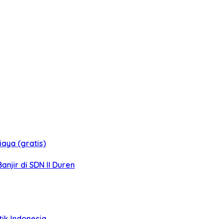
aya (gratis)
jir di SDN II Duren
tik Indonesia