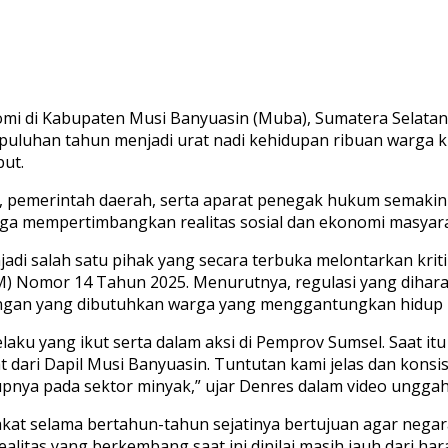
nomi di Kabupaten Musi Banyuasin (Muba), Sumatera Selata
puluhan tahun menjadi urat nadi kehidupan ribuan warga ki
but.
at, pemerintah daerah, serta aparat penegak hukum semaki
juga mempertimbangkan realitas sosial dan ekonomi masyara
i salah satu pihak yang secara terbuka melontarkan kritik
DM) Nomor 14 Tahun 2025. Menurutnya, regulasi yang dih
gan yang dibutuhkan warga yang menggantungkan hidup pa
 pelaku yang ikut serta dalam aksi di Pemprov Sumsel. Saat 
kyat dari Dapil Musi Banyuasin. Tuntutan kami jelas dan kon
a pada sektor minyak,” ujar Denres dalam video unggahan
kat selama bertahun-tahun sejatinya bertujuan agar nega
litas yang berkembang saat ini dinilai masih jauh dari har