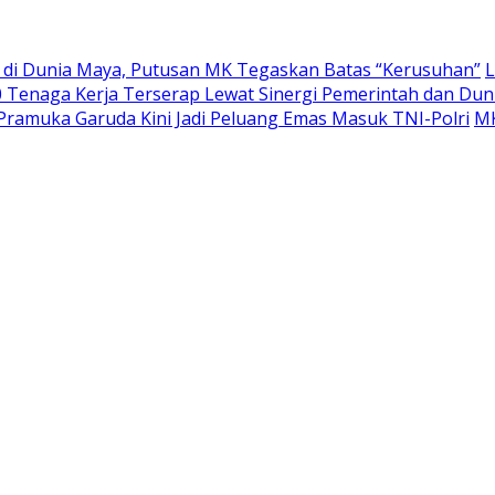
a di Dunia Maya, Putusan MK Tegaskan Batas “Kerusuhan”
L
 Tenaga Kerja Terserap Lewat Sinergi Pemerintah dan Dun
Pramuka Garuda Kini Jadi Peluang Emas Masuk TNI-Polri
MK