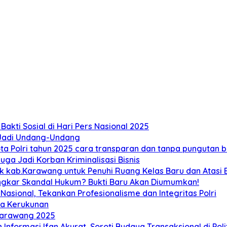
akti Sosial di Hari Pers Nasional 2025
 Jadi Undang-Undang
 Polri tahun 2025 cara transparan dan tanpa pungutan bi
ga Jadi Korban Kriminalisasi Bisnis
ab.Karawang untuk Penuhi Ruang Kelas Baru dan Atasi Ban
ongkar Skandal Hukum? Bukti Baru Akan Diumumkan!
sional, Tekankan Profesionalisme dan Integritas Polri
ga Kerukunan
Karawang 2025
 Informasi Ifan Akurat, Soroti Budaya Transaksional di Poli