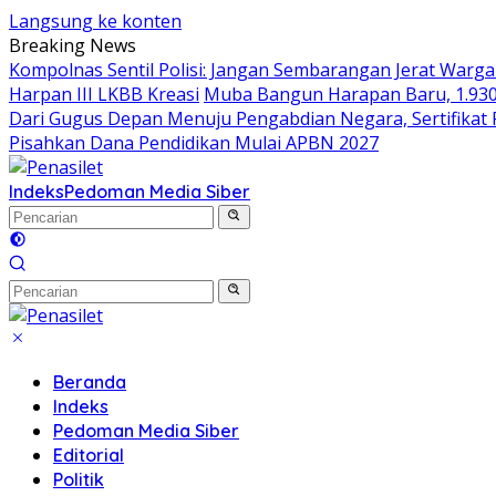
Langsung ke konten
Breaking News
Kompolnas Sentil Polisi: Jangan Sembarangan Jerat Warg
Harpan III LKBB Kreasi
Muba Bangun Harapan Baru, 1.930
Dari Gugus Depan Menuju Pengabdian Negara, Sertifikat 
Pisahkan Dana Pendidikan Mulai APBN 2027
Indeks
Pedoman Media Siber
Beranda
Indeks
Pedoman Media Siber
Editorial
Politik