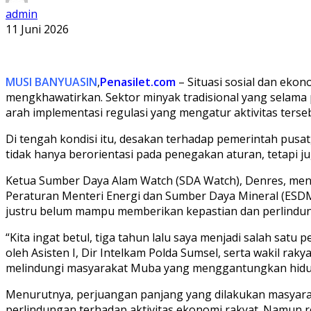
admin
11 Juni 2026
MUSI BANYUASIN
,
Penasilet.com
– Situasi sosial dan eko
mengkhawatirkan. Sektor minyak tradisional yang selama 
arah implementasi regulasi yang mengatur aktivitas terse
Di tengah kondisi itu, desakan terhadap pemerintah pus
tidak hanya berorientasi pada penegakan aturan, tetapi 
Ketua Sumber Daya Alam Watch (SDA Watch), Denres, menjad
Peraturan Menteri Energi dan Sumber Daya Mineral (ES
justru belum mampu memberikan kepastian dan perlindun
“Kita ingat betul, tiga tahun lalu saya menjadi salah satu
oleh Asisten I, Dir Intelkam Polda Sumsel, serta wakil ra
melindungi masyarakat Muba yang menggantungkan hidupny
Menurutnya, perjuangan panjang yang dilakukan masyara
perlindungan terhadap aktivitas ekonomi rakyat. Namun rea