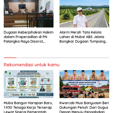
Dugaan Keberpihakan Hakim
Alarm Merah Tata Kelola
dalam Praperadilan di PN
Lahan di Muba! ABS Jelata
Palangka Raya Disorot,
Bongkar Dugaan Tumpang
Kuasa Hukum Pertanyakan
Tindih Aset Daerah, Kawasan
Independensi Peradilan
Hutan, dan Konsesi
Korporasi Terungkap
Rekomendasi untuk kamu
Muba Bangun Harapan Baru,
Kwarcab Musi Banyuasin Beri
1.930 Tenaga Kerja Terserap
Dukungan Penuh: Dari Gugus
Lewat Sinergi Pemerintah
Depan Menuju Pengabdian