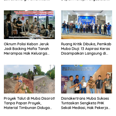
dan Dunia Usaha
Negara, Sertifikat Pramuka
Garuda Kini Jadi Peluang
Emas Masuk TNI-Polri
Oknum Polisi Kebon Jeruk
Ruang Kritik Dibuka, Pemkab
Jadi Backing Mafia Tanah
Muba Diuji: 13 Aspirasi Keras
Merampas Hak Keluarga
Disampaikan Langsung di
Ambar Witjaksono Sutarman
Hadapan Bupati
Proyek Talut di Muba Disorot!
Disnakertrans Muba Sukses
Tanpa Papan Proyek,
Tuntaskan Sengketa PHK
Material Timbunan Diduga
Sekali Mediasi, Hak Pekerja
Gunakan Tanah Bekas
Dibayar Tunai Rp14,68 Juta