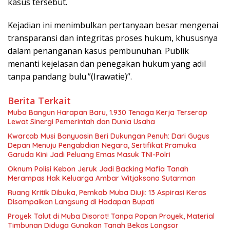
kasus tersebut.
Kejadian ini menimbulkan pertanyaan besar mengenai
transparansi dan integritas proses hukum, khususnya
dalam penanganan kasus pembunuhan. Publik
menanti kejelasan dan penegakan hukum yang adil
tanpa pandang bulu.”(Irawatie)”.
Berita Terkait
Muba Bangun Harapan Baru, 1.930 Tenaga Kerja Terserap
Lewat Sinergi Pemerintah dan Dunia Usaha
Kwarcab Musi Banyuasin Beri Dukungan Penuh: Dari Gugus
Depan Menuju Pengabdian Negara, Sertifikat Pramuka
Garuda Kini Jadi Peluang Emas Masuk TNI-Polri
Oknum Polisi Kebon Jeruk Jadi Backing Mafia Tanah
Merampas Hak Keluarga Ambar Witjaksono Sutarman
Ruang Kritik Dibuka, Pemkab Muba Diuji: 13 Aspirasi Keras
Disampaikan Langsung di Hadapan Bupati
Proyek Talut di Muba Disorot! Tanpa Papan Proyek, Material
Timbunan Diduga Gunakan Tanah Bekas Longsor