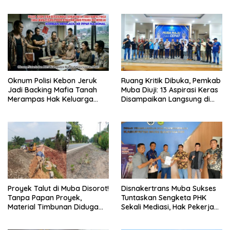
dan Dunia Usaha
Negara, Sertifikat Pramuka
Garuda Kini Jadi Peluang
Emas Masuk TNI-Polri
Oknum Polisi Kebon Jeruk
Ruang Kritik Dibuka, Pemkab
Jadi Backing Mafia Tanah
Muba Diuji: 13 Aspirasi Keras
Merampas Hak Keluarga
Disampaikan Langsung di
Ambar Witjaksono Sutarman
Hadapan Bupati
Proyek Talut di Muba Disorot!
Disnakertrans Muba Sukses
Tanpa Papan Proyek,
Tuntaskan Sengketa PHK
Material Timbunan Diduga
Sekali Mediasi, Hak Pekerja
Gunakan Tanah Bekas
Dibayar Tunai Rp14,68 Juta
Longsor