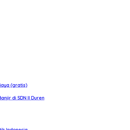
aya (gratis)
jir di SDN II Duren
tik Indonesia