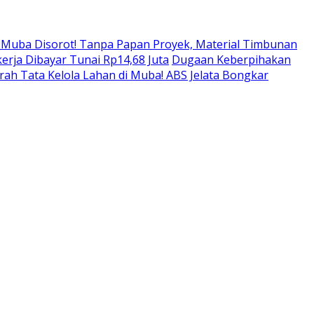
i Muba Disorot! Tanpa Papan Proyek, Material Timbunan
rja Dibayar Tunai Rp14,68 Juta
Dugaan Keberpihakan
ah Tata Kelola Lahan di Muba! ABS Jelata Bongkar