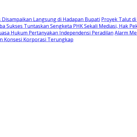
as Disampaikan Langsung di Hadapan Bupati
Proyek Talut d
a Sukses Tuntaskan Sengketa PHK Sekali Mediasi, Hak Peke
Kuasa Hukum Pertanyakan Independensi Peradilan
Alarm Mer
n Konsesi Korporasi Terungkap