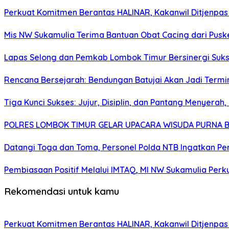
Perkuat Komitmen Berantas HALINAR, Kakanwil Ditjenpas
Mis NW Sukamulia Terima Bantuan Obat Cacing dari Pus
Lapas Selong dan Pemkab Lombok Timur Bersinergi Suk
Rencana Bersejarah: Bendungan Batujai Akan Jadi Termi
Tiga Kunci Sukses: Jujur, Disiplin, dan Pantang Menyer
POLRES LOMBOK TIMUR GELAR UPACARA WISUDA PURNA BA
Datangi Toga dan Toma, Personel Polda NTB Ingatkan P
Pembiasaan Positif Melalui IMTAQ, MI NW Sukamulia Perku
Rekomendasi untuk kamu
Perkuat Komitmen Berantas HALINAR, Kakanwil Ditjenpas