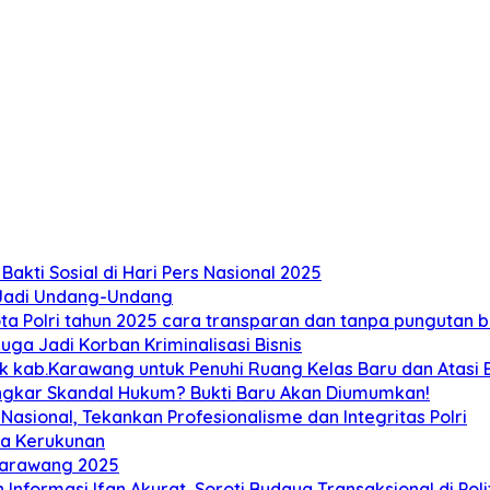
akti Sosial di Hari Pers Nasional 2025
 Jadi Undang-Undang
 Polri tahun 2025 cara transparan dan tanpa pungutan bi
ga Jadi Korban Kriminalisasi Bisnis
ab.Karawang untuk Penuhi Ruang Kelas Baru dan Atasi Ban
ongkar Skandal Hukum? Bukti Baru Akan Diumumkan!
sional, Tekankan Profesionalisme dan Integritas Polri
ga Kerukunan
Karawang 2025
 Informasi Ifan Akurat, Soroti Budaya Transaksional di Poli