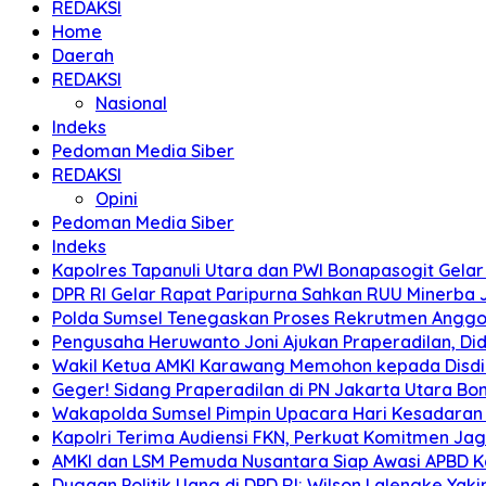
REDAKSI
Home
Daerah
REDAKSI
Nasional
Indeks
Pedoman Media Siber
REDAKSI
Opini
Pedoman Media Siber
Indeks
Kapolres Tapanuli Utara dan PWI Bonapasogit Gelar B
DPR RI Gelar Rapat Paripurna Sahkan RUU Minerba
Polda Sumsel Tenegaskan Proses Rekrutmen Anggota
Pengusaha Heruwanto Joni Ajukan Praperadilan, Didu
Wakil Ketua AMKI Karawang Memohon kepada Disdik k
Geger! Sidang Praperadilan di PN Jakarta Utara B
Wakapolda Sumsel Pimpin Upacara Hari Kesadaran Na
Kapolri Terima Audiensi FKN, Perkuat Komitmen Ja
AMKI dan LSM Pemuda Nusantara Siap Awasi APBD 
Dugaan Politik Uang di DPD RI: Wilson Lalengke Yakin