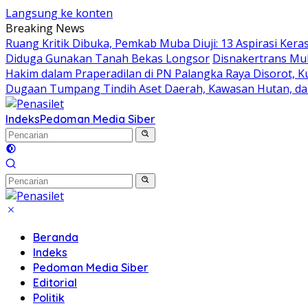
Langsung ke konten
Breaking News
Ruang Kritik Dibuka, Pemkab Muba Diuji: 13 Aspirasi Ker
Diduga Gunakan Tanah Bekas Longsor
Disnakertrans Mub
Hakim dalam Praperadilan di PN Palangka Raya Disorot, 
Dugaan Tumpang Tindih Aset Daerah, Kawasan Hutan, da
Indeks
Pedoman Media Siber
Beranda
Indeks
Pedoman Media Siber
Editorial
Politik