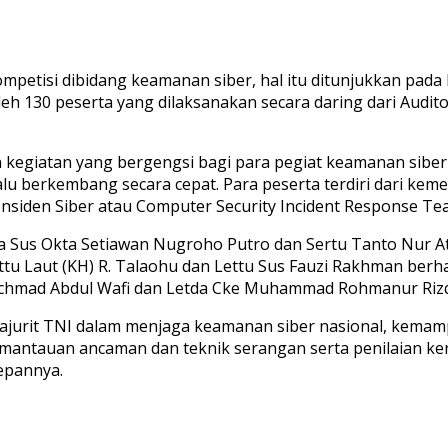
kompetisi dibidang keamanan siber, hal itu ditunjukkan pa
leh 130 peserta yang dilaksanakan secara daring dari Audi
n kegiatan yang bergengsi bagi para pegiat keamanan si
lu berkembang secara cepat. Para peserta terdiri dari kem
siden Siber atau Computer Security Incident Response Tea
tda Sus Okta Setiawan Nugroho Putro dan Sertu Tanto Nur A
ettu Laut (KH) R. Talaohu dan Lettu Sus Fauzi Rakhman berh
Achmad Abdul Wafi dan Letda Cke Muhammad Rohmanur Rizqi 
rajurit TNI dalam menjaga keamanan siber nasional, kema
emantauan ancaman dan teknik serangan serta penilaian k
epannya.