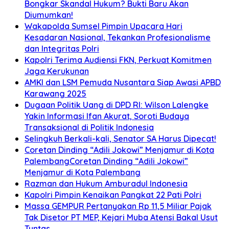
Bongkar Skandal Hukum? Bukti Baru Akan
Diumumkan!
Wakapolda Sumsel Pimpin Upacara Hari
Kesadaran Nasional, Tekankan Profesionalisme
dan Integritas Polri
Kapolri Terima Audiensi FKN, Perkuat Komitmen
Jaga Kerukunan
AMKI dan LSM Pemuda Nusantara Siap Awasi APBD
Karawang 2025
Dugaan Politik Uang di DPD RI: Wilson Lalengke
Yakin Informasi Ifan Akurat, Soroti Budaya
Transaksional di Politik Indonesia
Selingkuh Berkali-kali, Senator SA Harus Dipecat!
Coretan Dinding “Adili Jokowi” Menjamur di Kota
PalembangCoretan Dinding “Adili Jokowi”
Menjamur di Kota Palembang
Razman dan Hukum Amburadul Indonesia
Kapolri Pimpin Kenaikan Pangkat 22 Pati Polri
Massa GEMPUR Pertanyakan Rp 11,5 Miliar Pajak
Tak Disetor PT MEP, Kejari Muba Atensi Bakal Usut
Tuntas