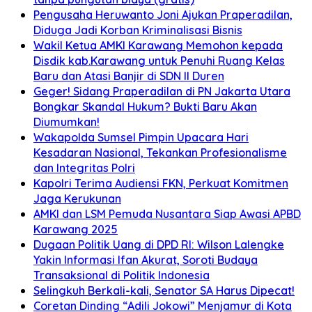
Pengusaha Heruwanto Joni Ajukan Praperadilan,
Diduga Jadi Korban Kriminalisasi Bisnis
Wakil Ketua AMKI Karawang Memohon kepada
Disdik kab.Karawang untuk Penuhi Ruang Kelas
Baru dan Atasi Banjir di SDN II Duren
Geger! Sidang Praperadilan di PN Jakarta Utara
Bongkar Skandal Hukum? Bukti Baru Akan
Diumumkan!
Wakapolda Sumsel Pimpin Upacara Hari
Kesadaran Nasional, Tekankan Profesionalisme
dan Integritas Polri
Kapolri Terima Audiensi FKN, Perkuat Komitmen
Jaga Kerukunan
AMKI dan LSM Pemuda Nusantara Siap Awasi APBD
Karawang 2025
Dugaan Politik Uang di DPD RI: Wilson Lalengke
Yakin Informasi Ifan Akurat, Soroti Budaya
Transaksional di Politik Indonesia
Selingkuh Berkali-kali, Senator SA Harus Dipecat!
Coretan Dinding “Adili Jokowi” Menjamur di Kota