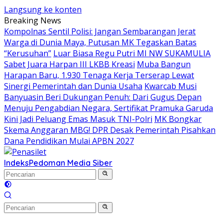
Langsung ke konten
Breaking News
Kompolnas Sentil Polisi: Jangan Sembarangan Jerat
Warga di Dunia Maya, Putusan MK Tegaskan Batas
“Kerusuhan”
Luar Biasa Regu Putri MI NW SUKAMULIA
Sabet Juara Harpan III LKBB Kreasi
Muba Bangun
Harapan Baru, 1.930 Tenaga Kerja Terserap Lewat
Sinergi Pemerintah dan Dunia Usaha
Kwarcab Musi
Banyuasin Beri Dukungan Penuh: Dari Gugus Depan
Menuju Pengabdian Negara, Sertifikat Pramuka Garuda
Kini Jadi Peluang Emas Masuk TNI-Polri
MK Bongkar
Skema Anggaran MBG! DPR Desak Pemerintah Pisahkan
Dana Pendidikan Mulai APBN 2027
Indeks
Pedoman Media Siber