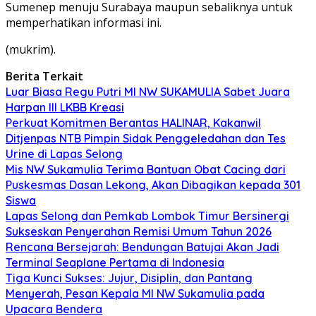
Sumenep menuju Surabaya maupun sebaliknya untuk
memperhatikan informasi ini.
(mukrim).
Berita Terkait
Luar Biasa Regu Putri MI NW SUKAMULIA Sabet Juara
Harpan III LKBB Kreasi
Perkuat Komitmen Berantas HALINAR, Kakanwil
Ditjenpas NTB Pimpin Sidak Penggeledahan dan Tes
Urine di Lapas Selong
Mis NW Sukamulia Terima Bantuan Obat Cacing dari
Puskesmas Dasan Lekong, Akan Dibagikan kepada 301
Siswa
Lapas Selong dan Pemkab Lombok Timur Bersinergi
Sukseskan Penyerahan Remisi Umum Tahun 2026
Rencana Bersejarah: Bendungan Batujai Akan Jadi
Terminal Seaplane Pertama di Indonesia
Tiga Kunci Sukses: Jujur, Disiplin, dan Pantang
Menyerah, Pesan Kepala MI NW Sukamulia pada
Upacara Bendera