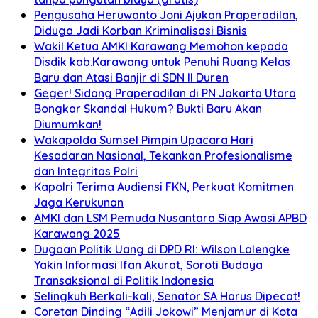
Pengusaha Heruwanto Joni Ajukan Praperadilan,
Diduga Jadi Korban Kriminalisasi Bisnis
Wakil Ketua AMKI Karawang Memohon kepada
Disdik kab.Karawang untuk Penuhi Ruang Kelas
Baru dan Atasi Banjir di SDN II Duren
Geger! Sidang Praperadilan di PN Jakarta Utara
Bongkar Skandal Hukum? Bukti Baru Akan
Diumumkan!
Wakapolda Sumsel Pimpin Upacara Hari
Kesadaran Nasional, Tekankan Profesionalisme
dan Integritas Polri
Kapolri Terima Audiensi FKN, Perkuat Komitmen
Jaga Kerukunan
AMKI dan LSM Pemuda Nusantara Siap Awasi APBD
Karawang 2025
Dugaan Politik Uang di DPD RI: Wilson Lalengke
Yakin Informasi Ifan Akurat, Soroti Budaya
Transaksional di Politik Indonesia
Selingkuh Berkali-kali, Senator SA Harus Dipecat!
Coretan Dinding “Adili Jokowi” Menjamur di Kota