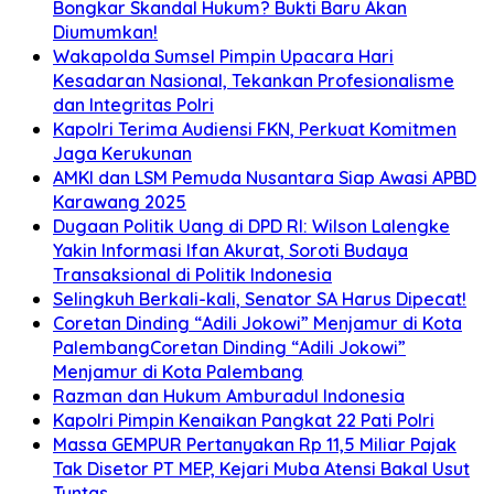
Bongkar Skandal Hukum? Bukti Baru Akan
Diumumkan!
Wakapolda Sumsel Pimpin Upacara Hari
Kesadaran Nasional, Tekankan Profesionalisme
dan Integritas Polri
Kapolri Terima Audiensi FKN, Perkuat Komitmen
Jaga Kerukunan
AMKI dan LSM Pemuda Nusantara Siap Awasi APBD
Karawang 2025
Dugaan Politik Uang di DPD RI: Wilson Lalengke
Yakin Informasi Ifan Akurat, Soroti Budaya
Transaksional di Politik Indonesia
Selingkuh Berkali-kali, Senator SA Harus Dipecat!
Coretan Dinding “Adili Jokowi” Menjamur di Kota
PalembangCoretan Dinding “Adili Jokowi”
Menjamur di Kota Palembang
Razman dan Hukum Amburadul Indonesia
Kapolri Pimpin Kenaikan Pangkat 22 Pati Polri
Massa GEMPUR Pertanyakan Rp 11,5 Miliar Pajak
Tak Disetor PT MEP, Kejari Muba Atensi Bakal Usut
Tuntas