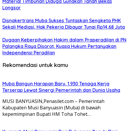
Material Timbunan Diduga Gunakan Tanah Bekas
Longsor
Disnakertrans Muba Sukses Tuntaskan Sengketa PHK
Sekali Mediasi, Hak Pekerja Dibayar Tunai Rp14,68 Juta
Dugaan Keberpihakan Hakim dalam Praperadilan di PN
Palangka Raya Disorot, Kuasa Hukum Pertanyakan
Independensi Peradilan
Rekomendasi untuk kamu
Muba Bangun Harapan Baru, 1.930 Tenaga Kerja
Terserap Lewat Sinergi Pemerintah dan Dunia Usaha
MUSI BANYUASIN,Penasilet.com – Pemerintah
Kabupaten Musi Banyuasin (Muba) di bawah
kepemimpinan Bupati HM Toha Tohet…