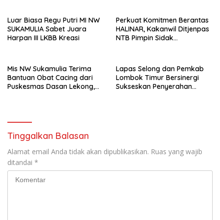
Luar Biasa Regu Putri MI NW
Perkuat Komitmen Berantas
SUKAMULIA Sabet Juara
HALINAR, Kakanwil Ditjenpas
Harpan III LKBB Kreasi
NTB Pimpin Sidak
Penggeledahan dan Tes
Urine di Lapas Selong
Mis NW Sukamulia Terima
Lapas Selong dan Pemkab
Bantuan Obat Cacing dari
Lombok Timur Bersinergi
Puskesmas Dasan Lekong,
Sukseskan Penyerahan
Akan Dibagikan kepada 301
Remisi Umum Tahun 2026
Siswa
Tinggalkan Balasan
Alamat email Anda tidak akan dipublikasikan.
Ruas yang wajib
ditandai
*