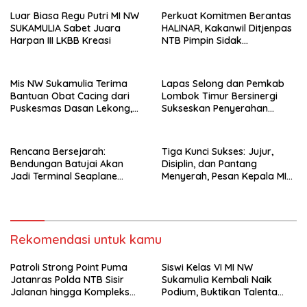
Luar Biasa Regu Putri MI NW
Perkuat Komitmen Berantas
SUKAMULIA Sabet Juara
HALINAR, Kakanwil Ditjenpas
Harpan III LKBB Kreasi
NTB Pimpin Sidak
Penggeledahan dan Tes
Urine di Lapas Selong
Mis NW Sukamulia Terima
Lapas Selong dan Pemkab
Bantuan Obat Cacing dari
Lombok Timur Bersinergi
Puskesmas Dasan Lekong,
Sukseskan Penyerahan
Akan Dibagikan kepada 301
Remisi Umum Tahun 2026
Siswa
Rencana Bersejarah:
Tiga Kunci Sukses: Jujur,
Bendungan Batujai Akan
Disiplin, dan Pantang
Jadi Terminal Seaplane
Menyerah, Pesan Kepala MI
Pertama di Indonesia
NW Sukamulia pada
Upacara Bendera
Rekomendasi untuk kamu
Patroli Strong Point Puma
Siswi Kelas VI MI NW
Jatanras Polda NTB Sisir
Sukamulia Kembali Naik
Jalanan hingga Kompleks
Podium, Buktikan Talenta
Perumahan
Atlet Muda Lombok Timur