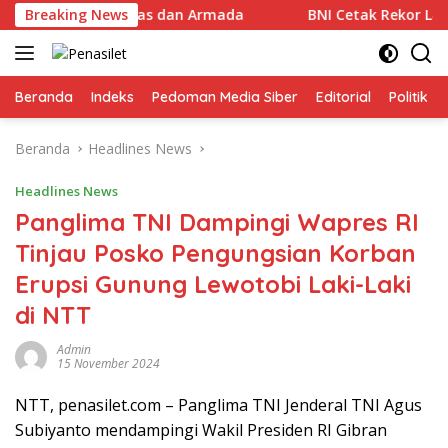
Langsung
urunkan Petugas dan Armada
Breaking News
BNI Cetak Rekor Laba Rp10
ke
konten
Beranda
Indeks
Pedoman Media Siber
Editorial
Politik
Beranda
Headlines News
Headlines News
Panglima TNI Dampingi Wapres RI
Tinjau Posko Pengungsian Korban
Erupsi Gunung Lewotobi Laki-Laki
di NTT
Admin
15 November 2024
NTT, penasilet.com – Panglima TNI Jenderal TNI Agus
Subiyanto mendampingi Wakil Presiden RI Gibran