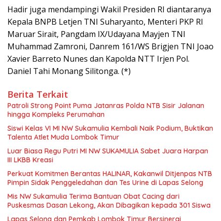
Hadir juga mendampingi Wakil Presiden RI diantaranya
Kepala BNPB Letjen TNI Suharyanto, Menteri PKP RI
Maruar Sirait, Pangdam IX/Udayana Mayjen TNI
Muhammad Zamroni, Danrem 161/WS Brigjen TNI Joao
Xavier Barreto Nunes dan Kapolda NTT Irjen Pol.
Daniel Tahi Monang Silitonga. (*)
Berita Terkait
Patroli Strong Point Puma Jatanras Polda NTB Sisir Jalanan
hingga Kompleks Perumahan
Siswi Kelas VI MI NW Sukamulia Kembali Naik Podium, Buktikan
Talenta Atlet Muda Lombok Timur
Luar Biasa Regu Putri MI NW SUKAMULIA Sabet Juara Harpan
III LKBB Kreasi
Perkuat Komitmen Berantas HALINAR, Kakanwil Ditjenpas NTB
Pimpin Sidak Penggeledahan dan Tes Urine di Lapas Selong
Mis NW Sukamulia Terima Bantuan Obat Cacing dari
Puskesmas Dasan Lekong, Akan Dibagikan kepada 301 Siswa
Lapas Selong dan Pemkab Lombok Timur Bersinergi