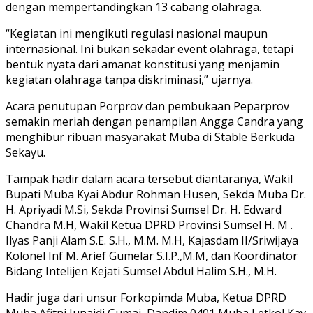
dengan mempertandingkan 13 cabang olahraga.
“Kegiatan ini mengikuti regulasi nasional maupun
internasional. Ini bukan sekadar event olahraga, tetapi
bentuk nyata dari amanat konstitusi yang menjamin
kegiatan olahraga tanpa diskriminasi,” ujarnya.
Acara penutupan Porprov dan pembukaan Peparprov
semakin meriah dengan penampilan Angga Candra yang
menghibur ribuan masyarakat Muba di Stable Berkuda
Sekayu.
Tampak hadir dalam acara tersebut diantaranya, Wakil
Bupati Muba Kyai Abdur Rohman Husen, Sekda Muba Dr.
H. Apriyadi M.Si, Sekda Provinsi Sumsel Dr. H. Edward
Chandra M.H, Wakil Ketua DPRD Provinsi Sumsel H. M .
Ilyas Panji Alam S.E. S.H., M.M. M.H, Kajasdam II/Sriwijaya
Kolonel Inf M. Arief Gumelar S.I.P.,M.M, dan Koordinator
Bidang Intelijen Kejati Sumsel Abdul Halim S.H., M.H.
Hadir juga dari unsur Forkopimda Muba, Ketua DPRD
Muba Afitni Junaidi Gumai, Dandim 0401 Muba Letkol Kav