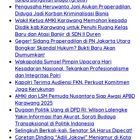
Pengusaha Heruwanto Joni Ajukan Praperadilan,
Diduga Jadi Korban Kriminalisasi Bisnis
Wakil Ketua AMKI Karawang Memohon kepada
Disdik kab.Karawang untuk Penuhi Ruang Kelas
Baru dan Atasi Banjir di SDN II Duren
Geger! Sidang Praperadilan di PN Jakarta Utara
Bongkar Skandal Hukum? Bukti Baru Akan
Diumumkan!
Wakapolda Sumsel Pimpin Upacara Hari
Kesadaran Nasional, Tekankan Profesionalisme
dan Integritas Polri
Kapolri Terima Audiensi FKN, Perkuat Komitmen
Jaga Kerukunan
AMKI dan LSM Pemuda Nusantara Siap Awasi APBD
Karawang 2025
Dugaan Politik Uang di DPD RI: Wilson Lalengke
Yakin Informasi Ifan Akurat, Soroti Budaya
Transaksional di Politik Indonesia
Selingkuh Berkali-kali, Senator SA Harus Dipecat!
Coretan Dinding “Adili Jokowi” Menjamur di Kota