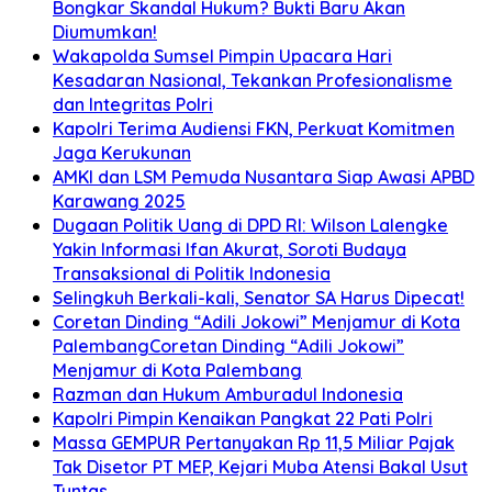
Bongkar Skandal Hukum? Bukti Baru Akan
Diumumkan!
Wakapolda Sumsel Pimpin Upacara Hari
Kesadaran Nasional, Tekankan Profesionalisme
dan Integritas Polri
Kapolri Terima Audiensi FKN, Perkuat Komitmen
Jaga Kerukunan
AMKI dan LSM Pemuda Nusantara Siap Awasi APBD
Karawang 2025
Dugaan Politik Uang di DPD RI: Wilson Lalengke
Yakin Informasi Ifan Akurat, Soroti Budaya
Transaksional di Politik Indonesia
Selingkuh Berkali-kali, Senator SA Harus Dipecat!
Coretan Dinding “Adili Jokowi” Menjamur di Kota
PalembangCoretan Dinding “Adili Jokowi”
Menjamur di Kota Palembang
Razman dan Hukum Amburadul Indonesia
Kapolri Pimpin Kenaikan Pangkat 22 Pati Polri
Massa GEMPUR Pertanyakan Rp 11,5 Miliar Pajak
Tak Disetor PT MEP, Kejari Muba Atensi Bakal Usut
Tuntas