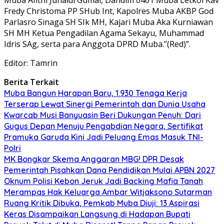
Fredy Christoma PP SHub Int, Kapolres Muba AKBP God
Parlasro Sinaga SH SIk MH, Kajari Muba Aka Kurniawan
SH MH Ketua Pengadilan Agama Sekayu, Muhammad
Idris SAg, serta para Anggota DPRD Muba.”(Red)”.
Editor: Tamrin
Berita Terkait
Muba Bangun Harapan Baru, 1.930 Tenaga Kerja
Terserap Lewat Sinergi Pemerintah dan Dunia Usaha
Kwarcab Musi Banyuasin Beri Dukungan Penuh: Dari
Gugus Depan Menuju Pengabdian Negara, Sertifikat
Pramuka Garuda Kini Jadi Peluang Emas Masuk TNI-
Polri
MK Bongkar Skema Anggaran MBG! DPR Desak
Pemerintah Pisahkan Dana Pendidikan Mulai APBN 2027
Oknum Polisi Kebon Jeruk Jadi Backing Mafia Tanah
Merampas Hak Keluarga Ambar Witjaksono Sutarman
Ruang Kritik Dibuka, Pemkab Muba Diuji: 13 Aspirasi
Keras Disampaikan Langsung di Hadapan Bupati