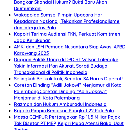
Bongkar Skandal Hukum? Bukti Baru Akan
Diumumkan!
Wakapolda Sumsel Pimpin Upacara Hari
Kesadaran Nasional, Tekankan Profesionalisme
dan Integritas Polri
Kapolri Terima Audiensi FKN, Perkuat Komitmen
Jaga Kerukunan
AMKI dan LSM Pemuda Nusantara Siap Awasi APBD
Karawang 2025
Dugaan Politik Uang di DPD RI: Wilson Lalengke
Yakin Informasi Ifan Akurat, Soroti Budaya
Transaksional di Politik Indonesia
Selingkuh Berkali-kali, Senator SA Harus Dipecat!
Coretan Dinding “Adili Jokowi” Menjamur di Kota
PalembangCoretan Dinding “Adili Jokowi”
Menjamur di Kota Palembang
Razman dan Hukum Amburadul Indonesia
Kapolri Pimpin Kenaikan Pangkat 22 Pati Polri
Massa GEMPUR Pertanyakan Rp 11,5 Miliar Pajak
Tak Disetor PT MEP, Kejari Muba Atensi Bakal Usut
Tuntas