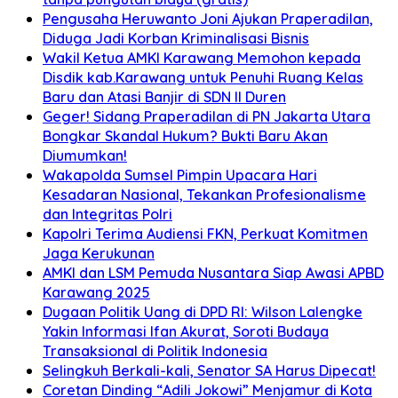
Pengusaha Heruwanto Joni Ajukan Praperadilan,
Diduga Jadi Korban Kriminalisasi Bisnis
Wakil Ketua AMKI Karawang Memohon kepada
Disdik kab.Karawang untuk Penuhi Ruang Kelas
Baru dan Atasi Banjir di SDN II Duren
Geger! Sidang Praperadilan di PN Jakarta Utara
Bongkar Skandal Hukum? Bukti Baru Akan
Diumumkan!
Wakapolda Sumsel Pimpin Upacara Hari
Kesadaran Nasional, Tekankan Profesionalisme
dan Integritas Polri
Kapolri Terima Audiensi FKN, Perkuat Komitmen
Jaga Kerukunan
AMKI dan LSM Pemuda Nusantara Siap Awasi APBD
Karawang 2025
Dugaan Politik Uang di DPD RI: Wilson Lalengke
Yakin Informasi Ifan Akurat, Soroti Budaya
Transaksional di Politik Indonesia
Selingkuh Berkali-kali, Senator SA Harus Dipecat!
Coretan Dinding “Adili Jokowi” Menjamur di Kota