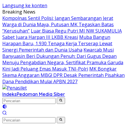
Langsung ke konten
Breaking News
Kompolnas Sentil Polisi: Jangan Sembarangan Jerat
Warga di Dunia Maya, Putusan MK Tegaskan Batas
“Kerusuhan”
Luar Biasa Regu Putri MI NW SUKAMULIA
Sabet Juara Harpan III LKBB Kreasi
Muba Bangun
Harapan Baru, 1.930 Tenaga Kerja Terserap Lewat
Sinergi Pemerintah dan Dunia Usaha
Kwarcab Musi
Banyuasin Beri Dukungan Penuh: Dari Gugus Depan
Menuju Pengabdian Negara, Sertifikat Pramuka Garuda
Kini Jadi Peluang Emas Masuk TNI-Polri
MK Bongkar
Skema Anggaran MBG! DPR Desak Pemerintah Pisahkan
Dana Pendidikan Mulai APBN 2027
Indeks
Pedoman Media Siber