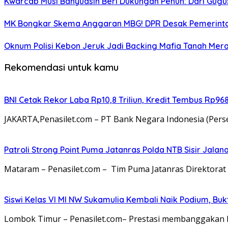
Kwarcab Musi Banyuasin Beri Dukungan Penuh: Dari Gugu
MK Bongkar Skema Anggaran MBG! DPR Desak Pemerintah
Oknum Polisi Kebon Jeruk Jadi Backing Mafia Tanah Me
Rekomendasi untuk kamu
BNI Cetak Rekor Laba Rp10,8 Triliun, Kredit Tembus Rp968,
JAKARTA,Penasilet.com – PT Bank Negara Indonesia (Perse
Patroli Strong Point Puma Jatanras Polda NTB Sisir Jal
Mataram – Penasilet.com – Tim Puma Jatanras Direktora
Siswi Kelas VI MI NW Sukamulia Kembali Naik Podium, Bu
Lombok Timur – Penasilet.com– Prestasi membanggakan kem