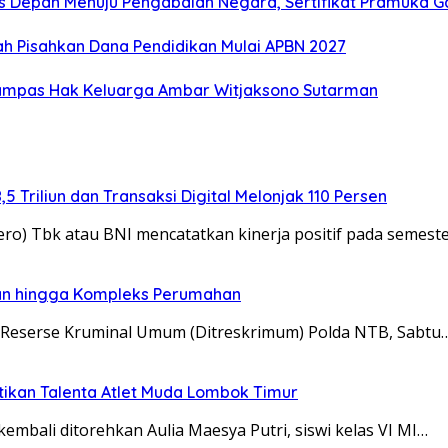
s Depan Menuju Pengabdian Negara, Sertifikat Pramuka Ga
 Pisahkan Dana Pendidikan Mulai APBN 2027
rampas Hak Keluarga Ambar Witjaksono Sutarman
5 Triliun dan Transaksi Digital Melonjak 110 Persen
ro) Tbk atau BNI mencatatkan kinerja positif pada semest
anan hingga Kompleks Perumahan
t Reserse Kruminal Umum (Ditreskrimum) Polda NTB, Sabtu
ktikan Talenta Atlet Muda Lombok Timur
bali ditorehkan Aulia Maesya Putri, siswi kelas VI MI…