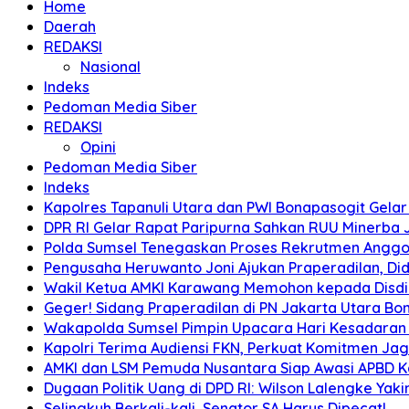
Home
Daerah
REDAKSI
Nasional
Indeks
Pedoman Media Siber
REDAKSI
Opini
Pedoman Media Siber
Indeks
Kapolres Tapanuli Utara dan PWI Bonapasogit Gelar B
DPR RI Gelar Rapat Paripurna Sahkan RUU Minerba
Polda Sumsel Tenegaskan Proses Rekrutmen Anggota
Pengusaha Heruwanto Joni Ajukan Praperadilan, Didu
Wakil Ketua AMKI Karawang Memohon kepada Disdik k
Geger! Sidang Praperadilan di PN Jakarta Utara B
Wakapolda Sumsel Pimpin Upacara Hari Kesadaran Na
Kapolri Terima Audiensi FKN, Perkuat Komitmen Ja
AMKI dan LSM Pemuda Nusantara Siap Awasi APBD 
Dugaan Politik Uang di DPD RI: Wilson Lalengke Yakin
Selingkuh Berkali-kali, Senator SA Harus Dipecat!