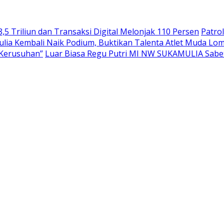
,5 Triliun dan Transaksi Digital Melonjak 110 Persen
Patro
ulia Kembali Naik Podium, Buktikan Talenta Atlet Muda L
“Kerusuhan”
Luar Biasa Regu Putri MI NW SUKAMULIA Sabet 