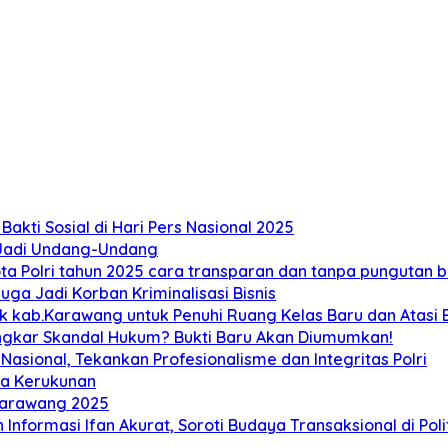
akti Sosial di Hari Pers Nasional 2025
 Jadi Undang-Undang
 Polri tahun 2025 cara transparan dan tanpa pungutan bi
ga Jadi Korban Kriminalisasi Bisnis
ab.Karawang untuk Penuhi Ruang Kelas Baru dan Atasi Ban
ongkar Skandal Hukum? Bukti Baru Akan Diumumkan!
sional, Tekankan Profesionalisme dan Integritas Polri
ga Kerukunan
Karawang 2025
 Informasi Ifan Akurat, Soroti Budaya Transaksional di Poli