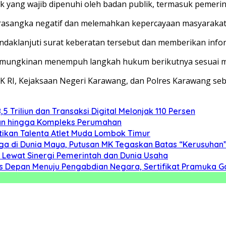
 yang wajib dipenuhi oleh badan publik, termasuk pemerin
rasangka negatif dan melemahkan kepercayaan masyarakat 
daklanjuti surat keberatan tersebut dan memberikan info
kemungkinan menempuh langkah hukum berikutnya sesuai m
PK RI, Kejaksaan Negeri Karawang, dan Polres Karawang s
5 Triliun dan Transaksi Digital Melonjak 110 Persen
anan hingga Kompleks Perumahan
ktikan Talenta Atlet Muda Lombok Timur
ga di Dunia Maya, Putusan MK Tegaskan Batas “Kerusuhan
 Lewat Sinergi Pemerintah dan Dunia Usaha
s Depan Menuju Pengabdian Negara, Sertifikat Pramuka Ga