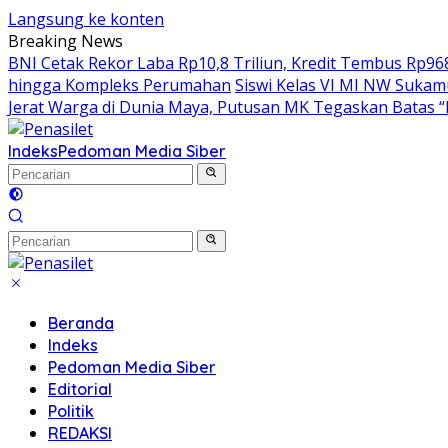
Langsung ke konten
Breaking News
BNI Cetak Rekor Laba Rp10,8 Triliun, Kredit Tembus Rp968
hingga Kompleks Perumahan
Siswi Kelas VI MI NW Sukam
Jerat Warga di Dunia Maya, Putusan MK Tegaskan Batas 
Indeks
Pedoman Media Siber
Beranda
Indeks
Pedoman Media Siber
Editorial
Politik
REDAKSI