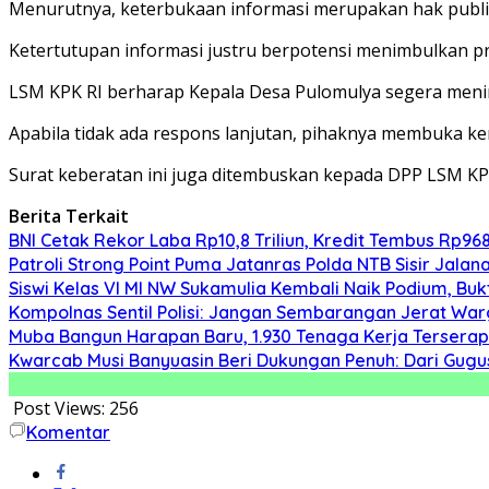
Menurutnya, keterbukaan informasi merupakan hak publik
Ketertutupan informasi justru berpotensi menimbulkan p
LSM KPK RI berharap Kepala Desa Pulomulya segera menin
Apabila tidak ada respons lanjutan, pihaknya membuka 
Surat keberatan ini juga ditembuskan kepada DPP LSM K
Berita Terkait
BNI Cetak Rekor Laba Rp10,8 Triliun, Kredit Tembus Rp968,
Patroli Strong Point Puma Jatanras Polda NTB Sisir Jal
Siswi Kelas VI MI NW Sukamulia Kembali Naik Podium, Bu
Kompolnas Sentil Polisi: Jangan Sembarangan Jerat War
Muba Bangun Harapan Baru, 1.930 Tenaga Kerja Terserap
Kwarcab Musi Banyuasin Beri Dukungan Penuh: Dari Gugu
Post Views:
256
Komentar