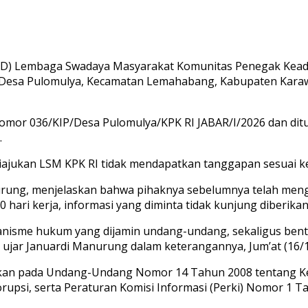
) Lembaga Swadaya Masyarakat Komunitas Penegak Keadilan
 Desa Pulomulya, Kecamatan Lemahabang, Kabupaten Karawa
omor 036/KIP/Desa Pulomulya/KPK RI JABAR/I/2026 dan dit
.
 diajukan LSM KPK RI tidak mendapatkan tanggapan sesuai
nurung, menjelaskan bahwa pihaknya sebelumnya telah men
ari kerja, informasi yang diminta tidak kunjung diberikan
kanisme hukum yang dijamin undang-undang, sekaligus bent
 ujar Januardi Manurung dalam keterangannya, Jum’at (16/1
skan pada Undang-Undang Nomor 14 Tahun 2008 tentang Ke
psi, serta Peraturan Komisi Informasi (Perki) Nomor 1 Ta