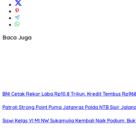
Baca Juga
BNI Cetak Rekor Laba Rp10,8 Triliun, Kredit Tembus Rp968,
Patroli Strong Point Puma Jatanras Polda NTB Sisir Jal
Siswi Kelas VI MI NW Sukamulia Kembali Naik Podium, Bu