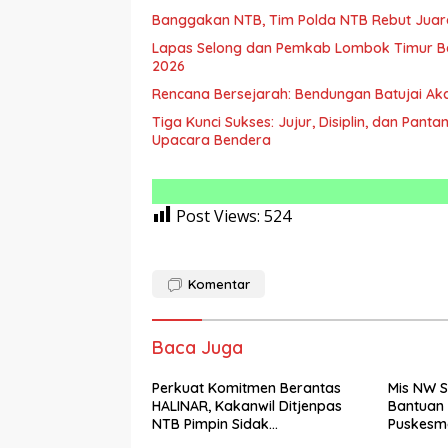
Banggakan NTB, Tim Polda NTB Rebut Juara 
Lapas Selong dan Pemkab Lombok Timur Be
2026
Rencana Bersejarah: Bendungan Batujai Aka
Tiga Kunci Sukses: Jujur, Disiplin, dan Pa
Upacara Bendera
Post Views:
524
Komentar
Baca Juga
Perkuat Komitmen Berantas
Mis NW S
HALINAR, Kakanwil Ditjenpas
Bantuan 
NTB Pimpin Sidak
Puskesm
Penggeledahan dan Tes Urine
Akan Dib