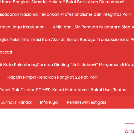
a Utara Bongkar Skandal Hukum? Bukti Baru Akan Diumumkan!
adaran Nasional, Tekankan Profesionalisme dan Integritas Polri
mitmen Jaga Kerukunan
AMKI dan LSM Pemuda Nusantara Siap 
ngke Yakin Informasi Ifan Akurat, Soroti Budaya Transaksional di Po
ipecat!
 di Kota PalembangCoretan Dinding “Adili Jokowi” Menjamur di Ko
Kapolri Pimpin Kenaikan Pangkat 22 Pati Polri
ajak Tak Disetor PT MEP, Kejari Muba Atensi Bakal Usut Tuntas
Jurnalis Handal
Info Kiyai
Penanewinvestigasi
Ars