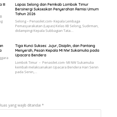
III
Lapas Selong dan Pemkab Lombok Timur
Bersinergi Sukseskan Penyerahan Remisi Umum
Tahun 2026
TB
ng
Selong – Penasilet.com- Kepala Lembaga
Pemasyarakatan (Lapas) Kelas IIB Selong, Sudirman,
didampingi Kepala Subbagian Tata…
an
Tiga Kunci Sukses: Jujur, Disiplin, dan Pantang
a
Menyerah, Pesan Kepala MI NW Sukamulia pada
Upacara Bendera
ggara
Lombok Timur – Penasilet.com- MI NW Sukamulia
kembali melaksanakan Upacara Bendera Hari Senin
pada Senin,…
Ruas yang wajib ditandai
*