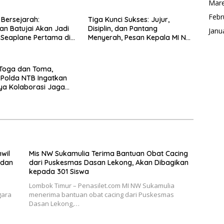
Mare
Febr
Bersejarah:
Tiga Kunci Sukses: Jujur,
n Batujai Akan Jadi
Disiplin, dan Pantang
Janu
 Seaplane Pertama di
Menyerah, Pesan Kepala MI NW
a
Sukamulia pada Upacara
Bendera
 Toga dan Toma,
 Polda NTB Ingatkan
ya Kolaborasi Jaga
an
wil
Mis NW Sukamulia Terima Bantuan Obat Cacing
 dan
dari Puskesmas Dasan Lekong, Akan Dibagikan
kepada 301 Siswa
Lombok Timur – Penasilet.com MI NW Sukamulia
gara
menerima bantuan obat cacing dari Puskesmas
Dasan Lekong,…