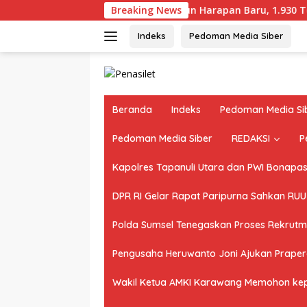
Langsung
Muba Bangun Harapan Baru, 1.930 Tenaga Kerja T
Breaking News
ke
konten
Indeks
Pedoman Media Siber
Beranda
Indeks
Pedoman Media Si
Pedoman Media Siber
REDAKSI
P
Kapolres Tapanuli Utara dan PWI Bonapasog
DPR RI Gelar Rapat Paripurna Sahkan RU
Polda Sumsel Tenegaskan Proses Rekrutme
Pengusaha Heruwanto Joni Ajukan Praperad
Wakil Ketua AMKI Karawang Memohon kepad