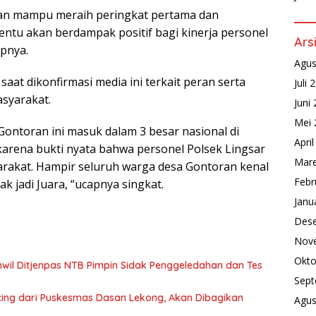
n mampu meraih peringkat pertama dan
tentu akan berdampak positif bagi kinerja personel
Ars
pnya.
Agus
saat dikonfirmasi media ini terkait peran serta
Juli 
syarakat.
Juni
Mei 
ntoran ini masuk dalam 3 besar nasional di
Apri
karena bukti nyata bahwa personel Polsek Lingsar
Mare
arakat. Hampir seluruh warga desa Gontoran kenal
Febr
k jadi Juara, “ucapnya singkat.
Janu
Des
Nov
Okto
wil Ditjenpas NTB Pimpin Sidak Penggeledahan dan Tes
Sept
ing dari Puskesmas Dasan Lekong, Akan Dibagikan
Agus