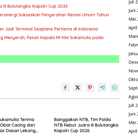
Juli 
III Bulutangkis Kapolri Cup 2026
Juni
rsinergi Sukseskan Penyerahan Remisi Umum Tahun
Mei 
Apri
n Jadi Terminal Seaplane Pertama di Indonesia
Mare
ntang Menyerah, Pesan Kepala MI NW Sukamulia pada
Febr
Janu
Des
Nov
Okto
Sept
Agus
Juli 
Juni
ukamulia Terima
Banggakan NTB, Tim Polda
Mei 
Obat Cacing dari
NTB Rebut Juara III Bulutangkis
as Dasan Lekong,
Kapolri Cup 2026
Apri
agikan kepada 301