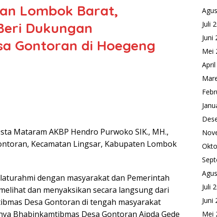
ran Lombok Barat,
Agus
Beri Dukungan
Juli 
Juni
a Gontoran di Hoegeng
Mei 
Apri
Mare
Febr
Janu
Des
esta Mataram AKBP Hendro Purwoko SIK., MH.,
Nov
ontoran, Kecamatan Lingsar, Kabupaten Lombok
Okto
Sept
Agus
ilaturahmi dengan masyarakat dan Pemerintah
Juli 
melihat dan menyaksikan secara langsung dari
Juni
ibmas Desa Gontoran di tengah masyarakat
ihnya Bhabinkamtibmas Desa Gontoran Aipda Gede
Mei 