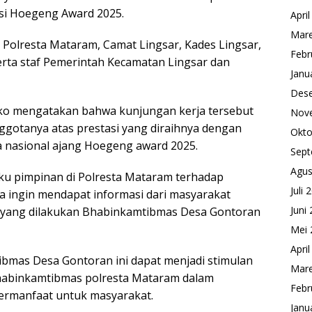
si Hoegeng Award 2025.
Apri
Mare
as Polresta Mataram, Camat Lingsar, Kades Lingsar,
Febr
rta staf Pemerintah Kecamatan Lingsar dan
Janu
Des
ko mengatakan bahwa kunjungan kerja tersebut
Nov
gotanya atas prestasi yang diraihnya dengan
Okto
a nasional ajang Hoegeng award 2025.
Sept
Agus
laku pimpinan di Polresta Mataram terhadap
Juli 
ita ingin mendapat informasi dari masyarakat
Juni
i yang dilakukan Bhabinkamtibmas Desa Gontoran
Mei 
Apri
ibmas Desa Gontoran ini dapat menjadi stimulan
Mare
Bhabinkamtibmas polresta Mataram dalam
Febr
ermanfaat untuk masyarakat.
Janu