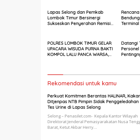
di Lapas Selong
Siswa
Lapas Selong dan Pemkab
Rencana 
Lombok Timur Bersinergi
Bendunga
Sukseskan Penyerahan Remisi
Terminal
Umum Tahun 2026
Indonesi
POLRES LOMBOK TIMUR GELAR
Datangi
UPACARA WISUDA PURNA BAKTI
Personel
KOMPOL LALU PANCA WARSA,
Pentingn
S.H.
Keaman
Rekomendasi untuk kamu
Perkuat Komitmen Berantas HALINAR, Kakan
Ditjenpas NTB Pimpin Sidak Penggeledahan
Tes Urine di Lapas Selong
Selong – Penasilet.com- Kepala Kantor Wilayah
Direktorat Jenderal Pemasyarakatan Nusa Teng
Barat, Ketut Akbar Herry…