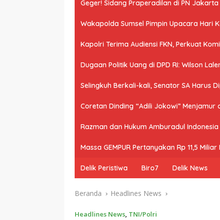
Geger! Sidang Praperadilan di PN Jakart
Wakapolda Sumsel Pimpin Upacara Hari Kes
Kapolri Terima Audiensi FKN, Perkuat Ko
Dugaan Politik Uang di DPD RI: Wilson Lale
Selingkuh Berkali-kali, Senator SA Harus D
Coretan Dinding “Adili Jokowi” Menjamur
Razman dan Hukum Amburadul Indonesia
Massa GEMPUR Pertanyakan Rp 11,5 Miliar P
Delik Peristiwa
Biro7
Delik News
Beranda
Headlines News
Headlines News
,
TNI/Polri