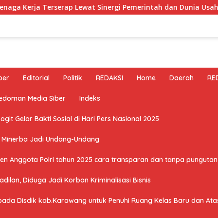
erserap Lewat Sinergi Pemerintah dan Dunia Usaha
Kwa
ber
Editorial
Politik
REDAKSI
Home
Daerah
RE
edoman Media Siber
Indeks
it Gelar Bakti Sosial di Hari Pers Nasional 2025
U Minerba Jadi Undang-Undang
n Anggota Polri tahun 2025 cara transparan dan tanpa pungutan 
ilan, Diduga Jadi Korban Kriminalisasi Bisnis
a Disdik kab.Karawang untuk Penuhi Ruang Kelas Baru dan Atasi 