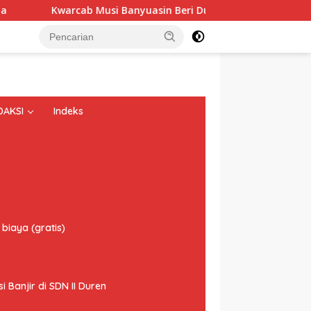
rcab Musi Banyuasin Beri Dukungan Penuh: Dari Gugus Depan M
DAKSI
Indeks
biaya (gratis)
Banjir di SDN II Duren