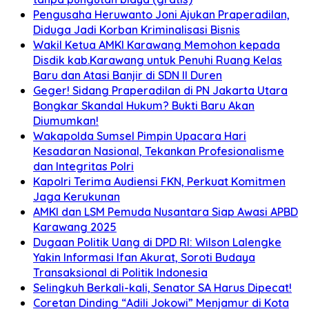
Pengusaha Heruwanto Joni Ajukan Praperadilan,
Diduga Jadi Korban Kriminalisasi Bisnis
Wakil Ketua AMKI Karawang Memohon kepada
Disdik kab.Karawang untuk Penuhi Ruang Kelas
Baru dan Atasi Banjir di SDN II Duren
Geger! Sidang Praperadilan di PN Jakarta Utara
Bongkar Skandal Hukum? Bukti Baru Akan
Diumumkan!
Wakapolda Sumsel Pimpin Upacara Hari
Kesadaran Nasional, Tekankan Profesionalisme
dan Integritas Polri
Kapolri Terima Audiensi FKN, Perkuat Komitmen
Jaga Kerukunan
AMKI dan LSM Pemuda Nusantara Siap Awasi APBD
Karawang 2025
Dugaan Politik Uang di DPD RI: Wilson Lalengke
Yakin Informasi Ifan Akurat, Soroti Budaya
Transaksional di Politik Indonesia
Selingkuh Berkali-kali, Senator SA Harus Dipecat!
Coretan Dinding “Adili Jokowi” Menjamur di Kota