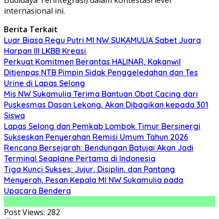
internasional ini.
Berita Terkait
Luar Biasa Regu Putri MI NW SUKAMULIA Sabet Juara
Harpan III LKBB Kreasi
Perkuat Komitmen Berantas HALINAR, Kakanwil
Ditjenpas NTB Pimpin Sidak Penggeledahan dan Tes
Urine di Lapas Selong
Mis NW Sukamulia Terima Bantuan Obat Cacing dari
Puskesmas Dasan Lekong, Akan Dibagikan kepada 301
Siswa
Lapas Selong dan Pemkab Lombok Timur Bersinergi
Sukseskan Penyerahan Remisi Umum Tahun 2026
Rencana Bersejarah: Bendungan Batujai Akan Jadi
Terminal Seaplane Pertama di Indonesia
Tiga Kunci Sukses: Jujur, Disiplin, dan Pantang
Menyerah, Pesan Kepala MI NW Sukamulia pada
Upacara Bendera
Post Views:
282