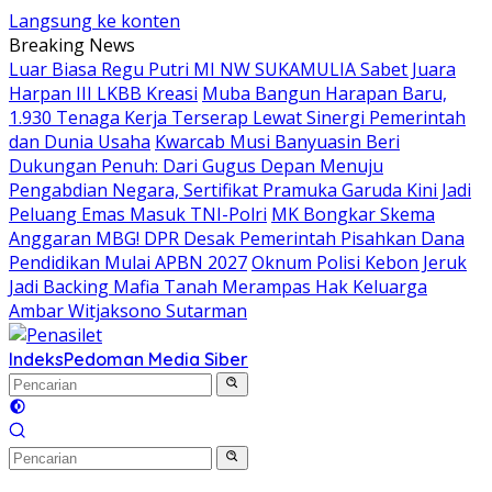
Langsung ke konten
Breaking News
Luar Biasa Regu Putri MI NW SUKAMULIA Sabet Juara
Harpan III LKBB Kreasi
Muba Bangun Harapan Baru,
1.930 Tenaga Kerja Terserap Lewat Sinergi Pemerintah
dan Dunia Usaha
Kwarcab Musi Banyuasin Beri
Dukungan Penuh: Dari Gugus Depan Menuju
Pengabdian Negara, Sertifikat Pramuka Garuda Kini Jadi
Peluang Emas Masuk TNI-Polri
MK Bongkar Skema
Anggaran MBG! DPR Desak Pemerintah Pisahkan Dana
Pendidikan Mulai APBN 2027
Oknum Polisi Kebon Jeruk
Jadi Backing Mafia Tanah Merampas Hak Keluarga
Ambar Witjaksono Sutarman
Indeks
Pedoman Media Siber