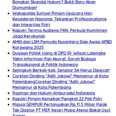
Bongkar Skandal Hukum? Bukti Baru Akan
Diumumkan!
Wakapolda Sumsel Pimpin Upacara Hari
Kesadaran Nasional, Tekankan Profesionalisme
dan Integritas Polri
Kapolri Terima Audiensi FKN, Perkuat Komitmen
Jaga Kerukunan
AMKI dan LSM Pemuda Nusantara Siap Awasi APBD
Karawang 2025
Dugaan Politik Uang di DPD RI: Wilson Lalengke
Yakin Informasi Ifan Akurat, Soroti Budaya
Transaksional di Politik Indonesia
Selingkuh Berkali-kali, Senator SA Harus Dipecat!
Coretan Dinding “Adili Jokowi” Menjamur di Kota
PalembangCoretan Dinding “Adili Jokowi”
Menjamur di Kota Palembang
Razman dan Hukum Amburadul Indonesia
Kapolri Pimpin Kenaikan Pangkat 22 Pati Polri
Massa GEMPUR Pertanyakan Rp 11,5 Miliar Pajak
Tak Disetor PT MEP, Kejari Muba Atensi Bakal Usut
Tuntas