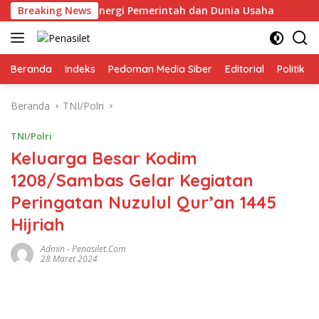
Langsung
rap Lewat Sinergi Pemerintah dan Dunia Usaha
Breaking News
Kwarca
ke
konten
Beranda
Indeks
Pedoman Media Siber
Editorial
Politik
Beranda
TNI/Polri
TNI/Polri
Keluarga Besar Kodim
1208/Sambas Gelar Kegiatan
Peringatan Nuzulul Qur’an 1445
Hijriah
Admin
-
Penasilet.com
28 Maret 2024