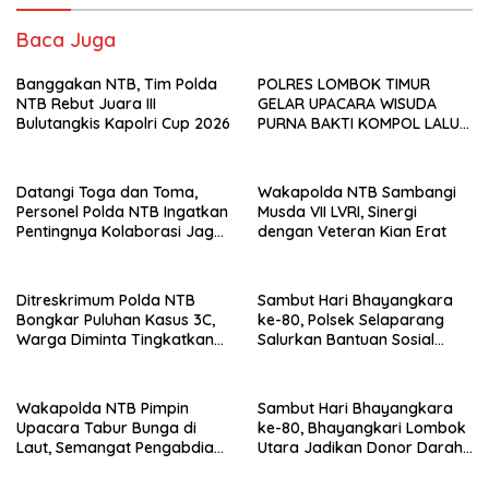
Baca Juga
Banggakan NTB, Tim Polda
POLRES LOMBOK TIMUR
NTB Rebut Juara III
GELAR UPACARA WISUDA
Bulutangkis Kapolri Cup 2026
PURNA BAKTI KOMPOL LALU
PANCA WARSA, S.H.
Datangi Toga dan Toma,
Wakapolda NTB Sambangi
Personel Polda NTB Ingatkan
Musda VII LVRI, Sinergi
Pentingnya Kolaborasi Jaga
dengan Veteran Kian Erat
Keamanan
Ditreskrimum Polda NTB
Sambut Hari Bhayangkara
Bongkar Puluhan Kasus 3C,
ke-80, Polsek Selaparang
Warga Diminta Tingkatkan
Salurkan Bantuan Sosial
Kewaspadaan
untuk Warga Kurang Mampu
Wakapolda NTB Pimpin
Sambut Hari Bhayangkara
Upacara Tabur Bunga di
ke-80, Bhayangkari Lombok
Laut, Semangat Pengabdian
Utara Jadikan Donor Darah
Kian Dikuatkan
sebagai Wujud Kemanusiaan
dan Deteksi Dini Kesehatan