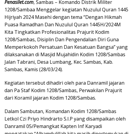
Penasilet.com
, Sambas – Komando Distrik Militer
1208/Sambaa Menggelar kegiatan Nuzulul Quran 1445
Hijriyah 2024 Masehi dengan tema “Dengan Hikmah
Puasa Ramadhan Dan Nuzulul Quran 1445H/2024M
Kita Tingkatkan Profesionalitas Prajurit Kodim
1208/Sambas, Disiplin Dan Pengendalian Diri Guna
Memperkokoh Persatuan Dan Kesatuan Bangsa” yang
dilaksanakan di Masjid Mujahidin Kodim 1208/Sambas
Jalan Tabrani, Desa Lumbang, Kec. Sambas, Kab.
Sambas, Kamis (28/03/24).
Kegiatan tersebut dihadiri oleh para Danramil jajaran
dan Pa Staf Kodim 1208/Sambas, Perwakilan Prajurit
dari Koramil jajaran Kodim 1208/Sambas.
Dalam Sambutan, Komandan Kodim 1208/Sambas
Letkol Czi Priyo Hindrarto S.I.P yang disampaikan oleh
Danramil 05/Pemangkat Kapten Inf Karyadi
mengatakan “Alhamdulillah kita masih dipertemukan di