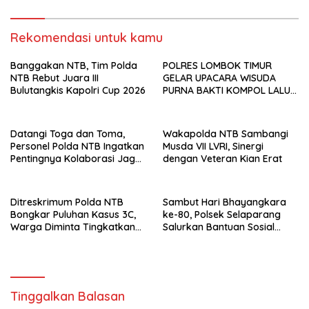
Rekomendasi untuk kamu
Banggakan NTB, Tim Polda
POLRES LOMBOK TIMUR
NTB Rebut Juara III
GELAR UPACARA WISUDA
Bulutangkis Kapolri Cup 2026
PURNA BAKTI KOMPOL LALU
PANCA WARSA, S.H.
Datangi Toga dan Toma,
Wakapolda NTB Sambangi
Personel Polda NTB Ingatkan
Musda VII LVRI, Sinergi
Pentingnya Kolaborasi Jaga
dengan Veteran Kian Erat
Keamanan
Ditreskrimum Polda NTB
Sambut Hari Bhayangkara
Bongkar Puluhan Kasus 3C,
ke-80, Polsek Selaparang
Warga Diminta Tingkatkan
Salurkan Bantuan Sosial
Kewaspadaan
untuk Warga Kurang Mampu
Tinggalkan Balasan