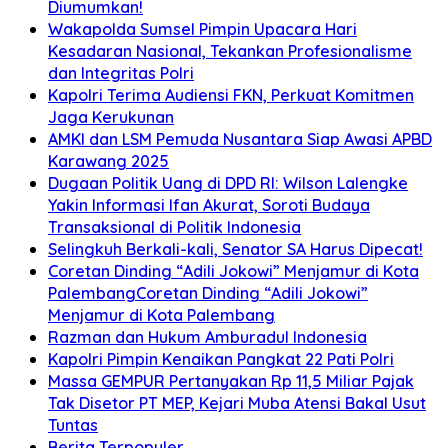
Diumumkan!
Wakapolda Sumsel Pimpin Upacara Hari
Kesadaran Nasional, Tekankan Profesionalisme
dan Integritas Polri
Kapolri Terima Audiensi FKN, Perkuat Komitmen
Jaga Kerukunan
AMKI dan LSM Pemuda Nusantara Siap Awasi APBD
Karawang 2025
Dugaan Politik Uang di DPD RI: Wilson Lalengke
Yakin Informasi Ifan Akurat, Soroti Budaya
Transaksional di Politik Indonesia
Selingkuh Berkali-kali, Senator SA Harus Dipecat!
Coretan Dinding “Adili Jokowi” Menjamur di Kota
PalembangCoretan Dinding “Adili Jokowi”
Menjamur di Kota Palembang
Razman dan Hukum Amburadul Indonesia
Kapolri Pimpin Kenaikan Pangkat 22 Pati Polri
Massa GEMPUR Pertanyakan Rp 11,5 Miliar Pajak
Tak Disetor PT MEP, Kejari Muba Atensi Bakal Usut
Tuntas
Berita Terpopuler