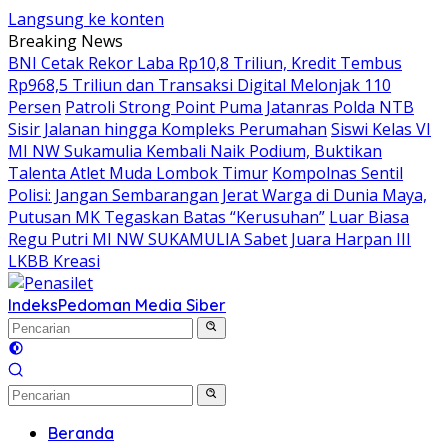
Langsung ke konten
Breaking News
BNI Cetak Rekor Laba Rp10,8 Triliun, Kredit Tembus
Rp968,5 Triliun dan Transaksi Digital Melonjak 110
Persen
Patroli Strong Point Puma Jatanras Polda NTB
Sisir Jalanan hingga Kompleks Perumahan
Siswi Kelas VI
MI NW Sukamulia Kembali Naik Podium, Buktikan
Talenta Atlet Muda Lombok Timur
Kompolnas Sentil
Polisi: Jangan Sembarangan Jerat Warga di Dunia Maya,
Putusan MK Tegaskan Batas “Kerusuhan”
Luar Biasa
Regu Putri MI NW SUKAMULIA Sabet Juara Harpan III
LKBB Kreasi
Indeks
Pedoman Media Siber
Beranda