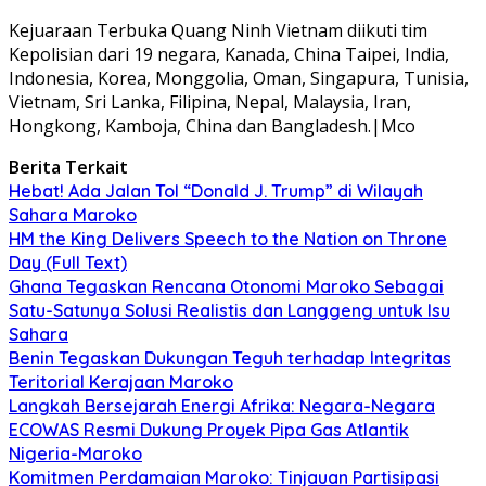
Kejuaraan Terbuka Quang Ninh Vietnam diikuti tim
Kepolisian dari 19 negara, Kanada, China Taipei, India,
Indonesia, Korea, Monggolia, Oman, Singapura, Tunisia,
Vietnam, Sri Lanka, Filipina, Nepal, Malaysia, Iran,
Hongkong, Kamboja, China dan Bangladesh.|Mco
Berita Terkait
Hebat! Ada Jalan Tol “Donald J. Trump” di Wilayah
Sahara Maroko
HM the King Delivers Speech to the Nation on Throne
Day (Full Text)
Ghana Tegaskan Rencana Otonomi Maroko Sebagai
Satu-Satunya Solusi Realistis dan Langgeng untuk Isu
Sahara
Benin Tegaskan Dukungan Teguh terhadap Integritas
Teritorial Kerajaan Maroko
Langkah Bersejarah Energi Afrika: Negara-Negara
ECOWAS Resmi Dukung Proyek Pipa Gas Atlantik
Nigeria-Maroko
Komitmen Perdamaian Maroko: Tinjauan Partisipasi