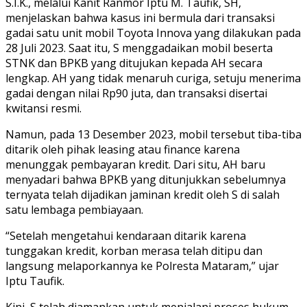
S.I.K., melalui Kanit Ranmor Iptu M. Taufik, SH,
menjelaskan bahwa kasus ini bermula dari transaksi
gadai satu unit mobil Toyota Innova yang dilakukan pada
28 Juli 2023. Saat itu, S menggadaikan mobil beserta
STNK dan BPKB yang ditujukan kepada AH secara
lengkap. AH yang tidak menaruh curiga, setuju menerima
gadai dengan nilai Rp90 juta, dan transaksi disertai
kwitansi resmi.
Namun, pada 13 Desember 2023, mobil tersebut tiba-tiba
ditarik oleh pihak leasing atau finance karena
menunggak pembayaran kredit. Dari situ, AH baru
menyadari bahwa BPKB yang ditunjukkan sebelumnya
ternyata telah dijadikan jaminan kredit oleh S di salah
satu lembaga pembiayaan.
“Setelah mengetahui kendaraan ditarik karena
tunggakan kredit, korban merasa telah ditipu dan
langsung melaporkannya ke Polresta Mataram,” ujar
Iptu Taufik.
Kini, S telah diamankan untuk menjalani proses hukum