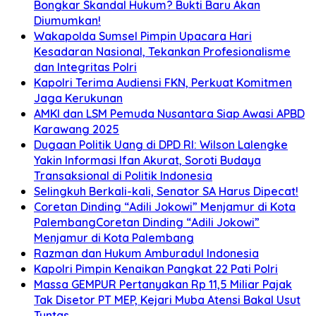
Bongkar Skandal Hukum? Bukti Baru Akan
Diumumkan!
Wakapolda Sumsel Pimpin Upacara Hari
Kesadaran Nasional, Tekankan Profesionalisme
dan Integritas Polri
Kapolri Terima Audiensi FKN, Perkuat Komitmen
Jaga Kerukunan
AMKI dan LSM Pemuda Nusantara Siap Awasi APBD
Karawang 2025
Dugaan Politik Uang di DPD RI: Wilson Lalengke
Yakin Informasi Ifan Akurat, Soroti Budaya
Transaksional di Politik Indonesia
Selingkuh Berkali-kali, Senator SA Harus Dipecat!
Coretan Dinding “Adili Jokowi” Menjamur di Kota
PalembangCoretan Dinding “Adili Jokowi”
Menjamur di Kota Palembang
Razman dan Hukum Amburadul Indonesia
Kapolri Pimpin Kenaikan Pangkat 22 Pati Polri
Massa GEMPUR Pertanyakan Rp 11,5 Miliar Pajak
Tak Disetor PT MEP, Kejari Muba Atensi Bakal Usut
Tuntas