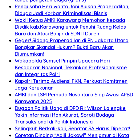
Pengusaha Heruwanto Joni Ajukan Praperadilan,
Diduga Jadi Korban Kriminalisasi Bisnis
Wakil Ketua AMKI Karawang Memohon kepada
Disdik kab.Karawang untuk Penuhi Ruang Kelas
Baru dan Atasi Banjir di SDN II Duren
Geger! Sidang Praperadilan di PN Jakarta Utara
Bongkar Skandal Hukum? Bukti Baru Akan
Diumumkan!
Wakapolda Sumsel Pimpin Upacara Hari
Kesadaran Nasional, Tekankan Profesionalisme
dan Integritas Polri
Kapolri Terima Audiensi FKN, Perkuat Komitmen
Jaga Kerukunan
AMKI dan LSM Pemuda Nusantara Siap Awasi APBD
Karawang 2025
Dugaan Politik Uang di DPD RI: Wilson Lalengke
Yakin Informasi Ifan Akurat, Soroti Budaya
Transaksional di Politik Indonesia
Selingkuh Berkali-kali, Senator SA Harus Dipecat!
Coretan Dinding “Adili Jokowi” Menjamur di Kota