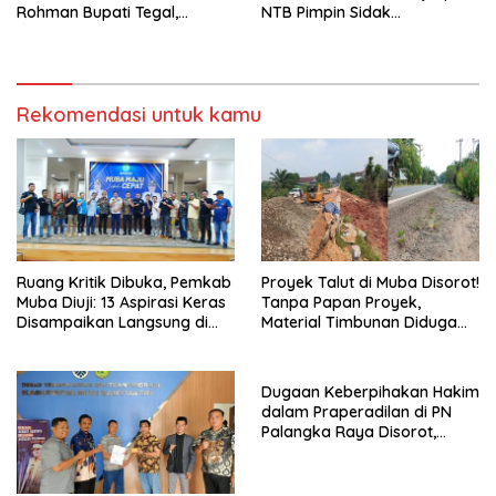
Rohman Bupati Tegal,
NTB Pimpin Sidak
Pekundan FC Melangkah
Penggeledahan dan Tes
Pasti ke Perempat Final
Urine di Lapas Selong
Rekomendasi untuk kamu
Ruang Kritik Dibuka, Pemkab
Proyek Talut di Muba Disorot!
Muba Diuji: 13 Aspirasi Keras
Tanpa Papan Proyek,
Disampaikan Langsung di
Material Timbunan Diduga
Hadapan Bupati
Gunakan Tanah Bekas
Longsor
Dugaan Keberpihakan Hakim
dalam Praperadilan di PN
Palangka Raya Disorot,
Kuasa Hukum Pertanyakan
Independensi Peradilan