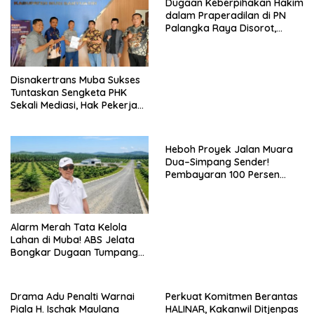
Dugaan Keberpihakan Hakim
dalam Praperadilan di PN
Palangka Raya Disorot,
Kuasa Hukum Pertanyakan
Independensi Peradilan
Disnakertrans Muba Sukses
Tuntaskan Sengketa PHK
Sekali Mediasi, Hak Pekerja
Dibayar Tunai Rp14,68 Juta
Heboh Proyek Jalan Muara
Dua–Simpang Sender!
Pembayaran 100 Persen
Dipertanyakan, PPTK Sebut
Ada Dugaan Pemalsuan
Tanda Tangan
Alarm Merah Tata Kelola
Lahan di Muba! ABS Jelata
Bongkar Dugaan Tumpang
Tindih Aset Daerah, Kawasan
Hutan, dan Konsesi
Korporasi Terungkap
Drama Adu Penalti Warnai
Perkuat Komitmen Berantas
Piala H. Ischak Maulana
HALINAR, Kakanwil Ditjenpas