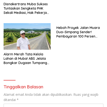
Disnakertrans Muba Sukses
Tuntaskan Sengketa PHK
Sekali Mediasi, Hak Pekerja
Dibayar Tunai Rp14,68 Juta
Heboh Proyek Jalan Muara
Dua–Simpang Sender!
Pembayaran 100 Persen
Dipertanyakan, PPTK Sebut
Ada Dugaan Pemalsuan
Tanda Tangan
Alarm Merah Tata Kelola
Lahan di Muba! ABS Jelata
Bongkar Dugaan Tumpang
Tindih Aset Daerah, Kawasan
Hutan, dan Konsesi
Korporasi Terungkap
Tinggalkan Balasan
Alamat email Anda tidak akan dipublikasikan.
Ruas yang wajib
ditandai
*