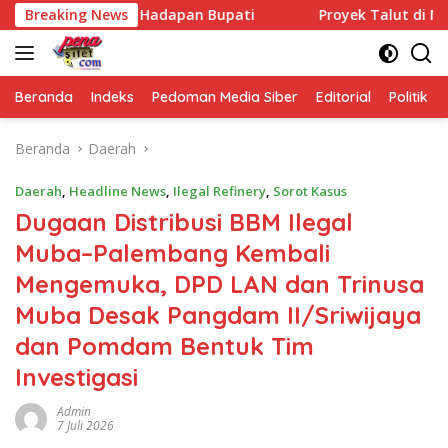
Langsung
ng di Hadapan Bupati
Breaking News
Proyek Talut di Muba Disorot! T
ke
konten
Beranda
Indeks
Pedoman Media Siber
Editorial
Politik
Beranda
Daerah
Daerah
,
Headline News
,
Ilegal Refinery
,
Sorot Kasus
Dugaan Distribusi BBM Ilegal
Muba–Palembang Kembali
Mengemuka, DPD LAN dan Trinusa
Muba Desak Pangdam II/Sriwijaya
dan Pomdam Bentuk Tim
Investigasi
Admin
7 Juli 2026