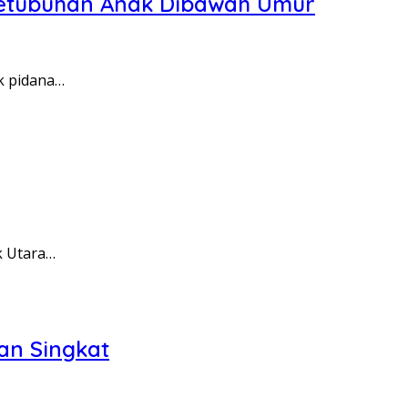
setubuhan Anak Dibawah Umur
k pidana…
k Utara…
an Singkat