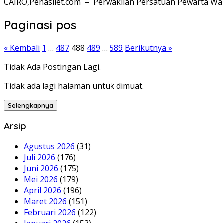
CAIRO,Penasilet.com – Perwakilan Persatuan Pewarta War
Paginasi pos
« Kembali
1
…
487
488
489
…
589
Berikutnya »
Tidak Ada Postingan Lagi.
Tidak ada lagi halaman untuk dimuat.
Selengkapnya
Arsip
Agustus 2026
(31)
Juli 2026
(176)
Juni 2026
(175)
Mei 2026
(179)
April 2026
(196)
Maret 2026
(151)
Februari 2026
(122)