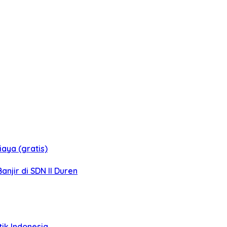
aya (gratis)
jir di SDN II Duren
tik Indonesia