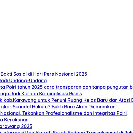
akti Sosial di Hari Pers Nasional 2025
 Jadi Undang-Undang
 Polri tahun 2025 cara transparan dan tanpa pungutan bi
ga Jadi Korban Kriminalisasi Bisnis
ab.Karawang untuk Penuhi Ruang Kelas Baru dan Atasi Ban
ongkar Skandal Hukum? Bukti Baru Akan Diumumkan!
sional, Tekankan Profesionalisme dan Integritas Polri
ga Kerukunan
Karawang 2025
 Informasi Ifan Akurat, Soroti Budaya Transaksional di Poli