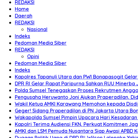
REDAKSI
Home
Daerah
REDAKSI
Nasional
Indeks
Pedoman Media Siber
REDAKSI
Opini
Pedoman Media Siber
Indeks
Kapolres Tapanuli Utara dan PWI Bonapasogit Gelar B
DPR RI Gelar Rapat Paripurna Sahkan RUU Minerba
Polda Sumsel Tenegaskan Proses Rekrutmen Anggota
Pengusaha Heruwanto Joni Ajukan Praperadilan, Didu
Wakil Ketua AMKI Karawang Memohon kepada Disdik k
Geger! Sidang Praperadilan di PN Jakarta Utara B
Wakapolda Sumsel Pimpin Upacara Hari Kesadaran Na
Kapolri Terima Audiensi FKN, Perkuat Komitmen Ja
AMKI dan LSM Pemuda Nusantara Siap Awasi APBD 
Dugaan Politik Uang di DPD RI: Wilson Lalengke Yakin