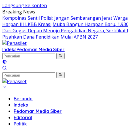
Langsung ke konten
Breaking News
Kompolnas Sentil Polisi: Jangan Sembarangan Jerat Warg
Harpan III LKBB Kreasi
Muba Bangun Harapan Baru, 1.930
Dari Gugus Depan Menuju Pengabdian Negara, Sertifikat 
Pisahkan Dana Pendidikan Mulai APBN 2027
Indeks
Pedoman Media Siber
Beranda
Indeks
Pedoman Media Siber
Editorial
Politik