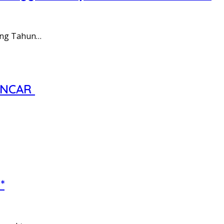
ang Tahun…
ANCAR
*