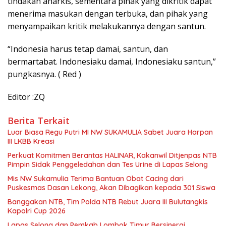
tindakan anarkis, sementara pihak yang dikritik dapat
menerima masukan dengan terbuka, dan pihak yang
menyampaikan kritik melakukannya dengan santun.
“Indonesia harus tetap damai, santun, dan
bermartabat. Indonesiaku damai, Indonesiaku santun,”
pungkasnya. ( Red )
Editor :ZQ
Berita Terkait
Luar Biasa Regu Putri MI NW SUKAMULIA Sabet Juara Harpan
III LKBB Kreasi
Perkuat Komitmen Berantas HALINAR, Kakanwil Ditjenpas NTB
Pimpin Sidak Penggeledahan dan Tes Urine di Lapas Selong
Mis NW Sukamulia Terima Bantuan Obat Cacing dari
Puskesmas Dasan Lekong, Akan Dibagikan kepada 301 Siswa
Banggakan NTB, Tim Polda NTB Rebut Juara III Bulutangkis
Kapolri Cup 2026
Lapas Selong dan Pemkab Lombok Timur Bersinergi