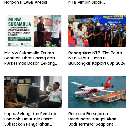
Harpan III LKBB Kreasi
NTB Pimpin Sidak
Penggeledahan dan Tes
Urine di Lapas Selong
Mis NW Sukamulia Terima
Banggakan NTB, Tim Polda
Bantuan Obat Cacing dari
NTB Rebut Juara III
Puskesmas Dasan Lekong,
Bulutangkis Kapolri Cup 2026
Akan Dibagikan kepada 301
Siswa
Lapas Selong dan Pemkab
Rencana Bersejarah:
Lombok Timur Bersinergi
Bendungan Batujai Akan
Sukseskan Penyerahan
Jadi Terminal Seaplane
Remisi Umum Tahun 2026
Pertama di Indonesia