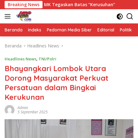
Langsung
 Putusan MK Tegaskan Batas “Kerusuhan”
Breaking News
Luar Biasa Re
ke
konten
Beranda
Indeks
Pedoman Media Siber
Editorial
Politik
Beranda
Headlines News
Headlines News
,
TNI/Polri
Bhayangkari Lombok Utara
Dorong Masyarakat Perkuat
Persatuan dalam Bingkai
Kerukunan
Admin
5 September 2025