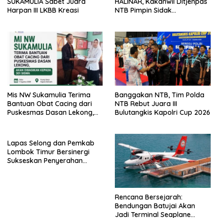
SUKAMULIA Sabet Juara
HALINAR, Kakanwil Ditjenpas
Harpan III LKBB Kreasi
NTB Pimpin Sidak
Penggeledahan dan Tes
Urine di Lapas Selong
Mis NW Sukamulia Terima
Banggakan NTB, Tim Polda
Bantuan Obat Cacing dari
NTB Rebut Juara III
Puskesmas Dasan Lekong,
Bulutangkis Kapolri Cup 2026
Akan Dibagikan kepada 301
Siswa
Lapas Selong dan Pemkab
Lombok Timur Bersinergi
Sukseskan Penyerahan
Remisi Umum Tahun 2026
Rencana Bersejarah:
Bendungan Batujai Akan
Jadi Terminal Seaplane