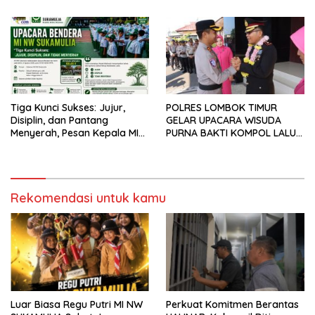
Tiga Kunci Sukses: Jujur,
POLRES LOMBOK TIMUR
Disiplin, dan Pantang
GELAR UPACARA WISUDA
Menyerah, Pesan Kepala MI
PURNA BAKTI KOMPOL LALU
NW Sukamulia pada
PANCA WARSA, S.H.
Upacara Bendera
Rekomendasi untuk kamu
Luar Biasa Regu Putri MI NW
Perkuat Komitmen Berantas