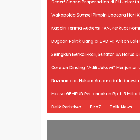
Geger! Sidang Praperadilan di PN Jakart
Wakapolda Sumsel Pimpin Upacara Hari Kes
Kapolri Terima Audiensi FKN, Perkuat Ko
Dugaan Politik Uang di DPD RI: Wilson Lale
Selingkuh Berkali-kali, Senator SA Harus D
Coretan Dinding “Adili Jokowi” Menjamur
Razman dan Hukum Amburadul Indonesia
Massa GEMPUR Pertanyakan Rp 11,5 Miliar P
Delik Peristiwa
Biro7
Delik News