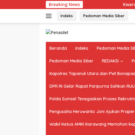
Langsung
Breaking News
Kwarcab Musi Bany
ke
konten
Indeks
Pedoman Media Siber
Beranda
Indeks
Pedoman Media Si
Pedoman Media Siber
REDAKSI
P
Kapolres Tapanuli Utara dan PWI Bonapasog
DPR RI Gelar Rapat Paripurna Sahkan RU
Polda Sumsel Tenegaskan Proses Rekrutme
Pengusaha Heruwanto Joni Ajukan Praperad
Wakil Ketua AMKI Karawang Memohon kepad