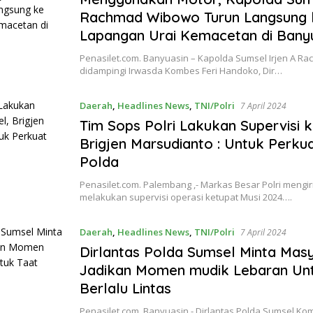
Rachmad Wibowo Turun Langsung 
Lapangan Urai Kemacetan di Bany
Penasilet.com. Banyuasin – Kapolda Sumsel Irjen A 
didampingi Irwasda Kombes Feri Handoko, Dir…
Daerah
,
Headlines News
,
TNI/Polri
7 April 2024
Tim Sops Polri Lakukan Supervisi 
Brigjen Marsudianto : Untuk Perku
Polda
Penasilet.com. Palembang ,- Markas Besar Polri mengi
melakukan supervisi operasi ketupat Musi 2024….
Daerah
,
Headlines News
,
TNI/Polri
7 April 2024
Dirlantas Polda Sumsel Minta Mas
Jadikan Momen mudik Lebaran Unt
Berlalu Lintas
Penasilet.com. Banyuasin,- Dirlantas Polda Sumsel K