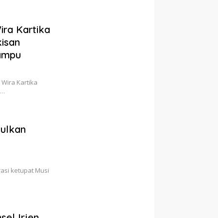
ira Kartika
isan
ampu
 Wira Kartika
i…
ulkan
asi ketupat Musi
el Irjen