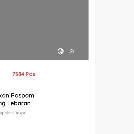
7584 Pos
ekan Pospam
ng Lebaran
Kapolres Bogor