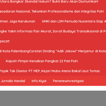
a Utara Bongkar Skandal Hukum? Bukti Baru Akan Diumumkan!
adaran Nasional, Tekankan Profesionalisme dan Integritas Polri
mitmen Jaga Kerukunan
AMKI dan LSM Pemuda Nusantara Siap 
ngke Yakin Informasi Ifan Akurat, Soroti Budaya Transaksional di Po
ipecat!
 di Kota PalembangCoretan Dinding “Adili Jokowi” Menjamur di Ko
Kapolri Pimpin Kenaikan Pangkat 22 Pati Polri
ajak Tak Disetor PT MEP, Kejari Muba Atensi Bakal Usut Tuntas
Jurnalis Handal
Info Kiyai
Penanewinvestigasi