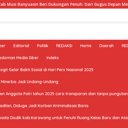
uasin Beri Dukungan Penuh: Dari Gugus Depan Menuju Pengabdia
ber
Editorial
Politik
REDAKSI
Home
Daerah
RE
edoman Media Siber
Indeks
it Gelar Bakti Sosial di Hari Pers Nasional 2025
U Minerba Jadi Undang-Undang
n Anggota Polri tahun 2025 cara transparan dan tanpa pungutan 
ilan, Diduga Jadi Korban Kriminalisasi Bisnis
a Disdik kab.Karawang untuk Penuhi Ruang Kelas Baru dan Atasi 