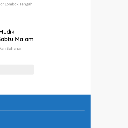
esor Lombok Tengah
 Mudik
 Sabtu Malam
l Aan Suhanan