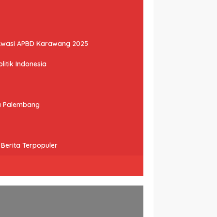
Awasi APBD Karawang 2025
litik Indonesia
ta Palembang
Berita Terpopuler