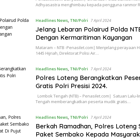
Adhyasastra menghimbau kepada pengguna ranmor 
Headlines News
,
TNI/Polri
7 April 2024
Jelang Lebaran Polairud Polda NT
Dengan Kermaritiman Kayangan
Mataram – NTB -Penasilet.com| Menjelang perayaan Hari
1445 Hijriah, Direktorat Polisi Air…
Headlines News
,
TNI/Polri
7 April 2024
Polres Loteng Berangkatkan Pese
Gratis Polri Presisi 2024.
Lombok Tengah (NTB) – Penasilet.com| Satuan Lalu-li
Tengah memberangkatkan peserta mudik gratis…
Headlines News
,
TNI/Polri
7 April 2024
Berkah Ramadhan, Polres Loteng 
Paket Sembako Kepada Masyaraka