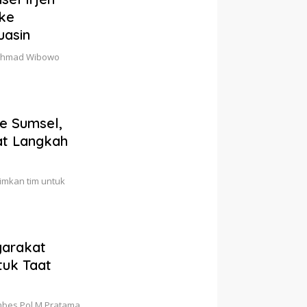
ke
uasin
Rachmad Wibowo
ke Sumsel,
at Langkah
rimkan tim untuk
yarakat
uk Taat
ombes Pol M Pratama