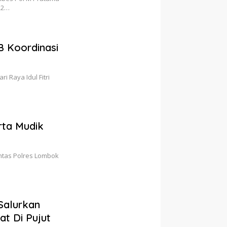
R2…
B Koordinasi
 Raya Idul Fitri
rta Mudik
ntas Polres Lombok
Salurkan
t Di Pujut