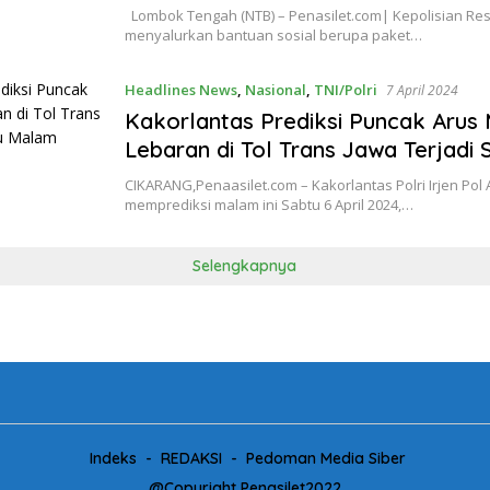
Lombok Tengah (NTB) – Penasilet.com| Kepolisian R
menyalurkan bantuan sosial berupa paket…
Headlines News
,
Nasional
,
TNI/Polri
7 April 2024
Kakorlantas Prediksi Puncak Arus
Lebaran di Tol Trans Jawa Terjadi
CIKARANG,Penaasilet.com – Kakorlantas Polri Irjen Po
memprediksi malam ini Sabtu 6 April 2024,…
Selengkapnya
Indeks
REDAKSI
Pedoman Media Siber
@Copyright Penasilet2022