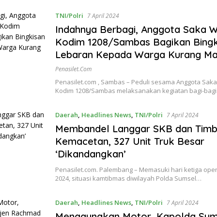
TNI/Polri
7 April 2024
Indahnya Berbagi, Anggota Saka W
Kodim 1208/Sambas Bagikan Bingk
Lebaran Kepada Warga Kurang M
Penasilet.com
Penasilet.com , Sambas – Peduli sesama Anggota Saka
Kodim 1208/Sambas melaksanakan kegiatan bagi-bag
Daerah
,
Headlines News
,
TNI/Polri
7 April 2024
Membandel Langgar SKB dan Timb
Kemacetan, 327 Unit Truk Besar
‘Dikandangkan’
Penasilet.com. Palembang – Memasuki hari ketiga oper
2024, situasi kamtibmas diwilayah Polda Sumsel…
Daerah
,
Headlines News
,
TNI/Polri
7 April 2024
Menggunakan Motor, Kapolda Sums