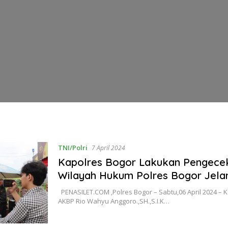
TNI/Polri
7 April 2024
Kapolres Bogor Lakukan Pengec
Wilayah Hukum Polres Bogor Jela
PENASILET.COM ,Polres Bogor – Sabtu,06 April 2024 – 
AKBP Rio Wahyu Anggoro.,SH.,S.I.K…