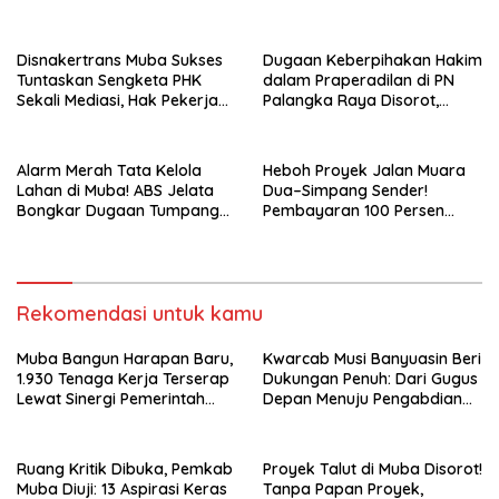
Hadapan Bupati
Gunakan Tanah Bekas
Longsor
Disnakertrans Muba Sukses
Dugaan Keberpihakan Hakim
Tuntaskan Sengketa PHK
dalam Praperadilan di PN
Sekali Mediasi, Hak Pekerja
Palangka Raya Disorot,
Dibayar Tunai Rp14,68 Juta
Kuasa Hukum Pertanyakan
Independensi Peradilan
Alarm Merah Tata Kelola
Heboh Proyek Jalan Muara
Lahan di Muba! ABS Jelata
Dua–Simpang Sender!
Bongkar Dugaan Tumpang
Pembayaran 100 Persen
Tindih Aset Daerah, Kawasan
Dipertanyakan, PPTK Sebut
Hutan, dan Konsesi
Ada Dugaan Pemalsuan
Korporasi Terungkap
Tanda Tangan
Rekomendasi untuk kamu
Muba Bangun Harapan Baru,
Kwarcab Musi Banyuasin Beri
1.930 Tenaga Kerja Terserap
Dukungan Penuh: Dari Gugus
Lewat Sinergi Pemerintah
Depan Menuju Pengabdian
dan Dunia Usaha
Negara, Sertifikat Pramuka
Garuda Kini Jadi Peluang
Emas Masuk TNI-Polri
Ruang Kritik Dibuka, Pemkab
Proyek Talut di Muba Disorot!
Muba Diuji: 13 Aspirasi Keras
Tanpa Papan Proyek,