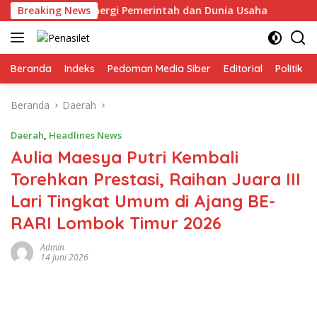
Langsung
rap Lewat Sinergi Pemerintah dan Dunia Usaha
Breaking News
Kwarca
ke
konten
Beranda
Indeks
Pedoman Media Siber
Editorial
Politik
Beranda
Daerah
Daerah
,
Headlines News
Aulia Maesya Putri Kembali
Torehkan Prestasi, Raihan Juara III
Lari Tingkat Umum di Ajang BE-
RARI Lombok Timur 2026
Admin
14 Juni 2026