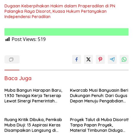
Dugaan Keberpihakan Hakim dalam Praperadilan di PN
Palangka Raya Disorot, Kuasa Hukum Pertanyakan
Independensi Peradilan
Post Views:
519
Baca Juga
Muba Bangun Harapan Baru,
Kwarcab Musi Banyuasin Beri
1.930 Tenaga Kerja Terserap
Dukungan Penuh: Dari Gugus
Lewat Sinergi Pemerintah
Depan Menuju Pengabdian
dan Dunia Usaha
Negara, Sertifikat Pramuka
Garuda Kini Jadi Peluang
Emas Masuk TNI-Polri
Ruang Kritik Dibuka, Pemkab
Proyek Talut di Muba Disorot!
Muba Diuji: 13 Aspirasi Keras
Tanpa Papan Proyek,
Disampaikan Langsung di
Material Timbunan Diduga