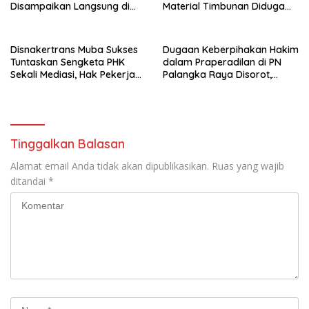
Disampaikan Langsung di
Material Timbunan Diduga
Hadapan Bupati
Gunakan Tanah Bekas
Longsor
Disnakertrans Muba Sukses
Dugaan Keberpihakan Hakim
Tuntaskan Sengketa PHK
dalam Praperadilan di PN
Sekali Mediasi, Hak Pekerja
Palangka Raya Disorot,
Dibayar Tunai Rp14,68 Juta
Kuasa Hukum Pertanyakan
Independensi Peradilan
Tinggalkan Balasan
Alamat email Anda tidak akan dipublikasikan.
Ruas yang wajib
ditandai
*