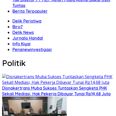
Tuntas
Berita Terpopuler
Delik Peristiwa
Biro7
Delik News
Jurnalis Handal
Info Kiyai
Penanewinvestigasi
Politik
Disnakertrans Muba Sukses Tuntaskan Sengketa PHK
Sekali Mediasi, Hak Pekerja Dibayar Tunai Rp14,68 Juta