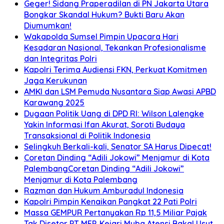
Geger! Sidang Praperadilan di PN Jakarta Utara
Bongkar Skandal Hukum? Bukti Baru Akan
Diumumkan!
Wakapolda Sumsel Pimpin Upacara Hari
Kesadaran Nasional, Tekankan Profesionalisme
dan Integritas Polri
Kapolri Terima Audiensi FKN, Perkuat Komitmen
Jaga Kerukunan
AMKI dan LSM Pemuda Nusantara Siap Awasi APBD
Karawang 2025
Dugaan Politik Uang di DPD RI: Wilson Lalengke
Yakin Informasi Ifan Akurat, Soroti Budaya
Transaksional di Politik Indonesia
Selingkuh Berkali-kali, Senator SA Harus Dipecat!
Coretan Dinding “Adili Jokowi” Menjamur di Kota
PalembangCoretan Dinding “Adili Jokowi”
Menjamur di Kota Palembang
Razman dan Hukum Amburadul Indonesia
Kapolri Pimpin Kenaikan Pangkat 22 Pati Polri
Massa GEMPUR Pertanyakan Rp 11,5 Miliar Pajak
Tak Disetor PT MEP, Kejari Muba Atensi Bakal Usut