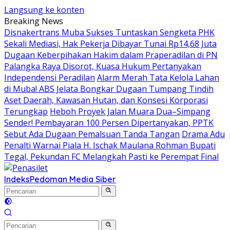
Langsung ke konten
Breaking News
Disnakertrans Muba Sukses Tuntaskan Sengketa PHK
Sekali Mediasi, Hak Pekerja Dibayar Tunai Rp14,68 Juta
Dugaan Keberpihakan Hakim dalam Praperadilan di PN
Palangka Raya Disorot, Kuasa Hukum Pertanyakan
Independensi Peradilan
Alarm Merah Tata Kelola Lahan
di Muba! ABS Jelata Bongkar Dugaan Tumpang Tindih
Aset Daerah, Kawasan Hutan, dan Konsesi Korporasi
Terungkap
Heboh Proyek Jalan Muara Dua–Simpang
Sender! Pembayaran 100 Persen Dipertanyakan, PPTK
Sebut Ada Dugaan Pemalsuan Tanda Tangan
Drama Adu
Penalti Warnai Piala H. Ischak Maulana Rohman Bupati
Tegal, Pekundan FC Melangkah Pasti ke Perempat Final
Indeks
Pedoman Media Siber